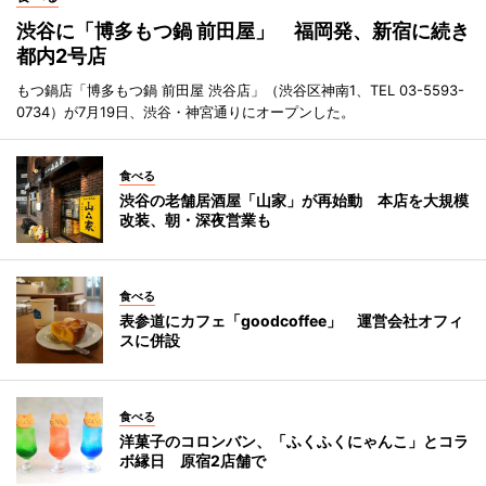
渋谷に「博多もつ鍋 前田屋」 福岡発、新宿に続き
都内2号店
もつ鍋店「博多もつ鍋 前田屋 渋谷店」（渋谷区神南1、TEL 03-5593-
0734）が7月19日、渋谷・神宮通りにオープンした。
食べる
渋谷の老舗居酒屋「山家」が再始動 本店を大規模
改装、朝・深夜営業も
食べる
表参道にカフェ「goodcoffee」 運営会社オフィ
スに併設
食べる
洋菓子のコロンバン、「ふくふくにゃんこ」とコラ
ボ縁日 原宿2店舗で