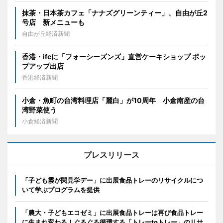
抹茶・日本茶カフェ「ナナズグリーンティー」、自由が丘2
号店 新メニューも
自由が丘経済新聞
香港・ifcに「フォーシーズンズ」直営ケーキショップ ポッ
プアップ出店
香港経済新聞
小倉・魚町の台湾料理店「麗白」が10周年 小倉南産の台
湾野菜使う
小倉経済新聞
プレスリリース
「子ども霞が関見学デー」に出展食品トレーのリサイクルにつ
いて学ぶプログラムを提供
「農大・子どもエコゼミ」に出展食品トレーは再び食品トレー
に生まれ変わる！ぐるぐる循環する「トレーtoトレー」のリサ