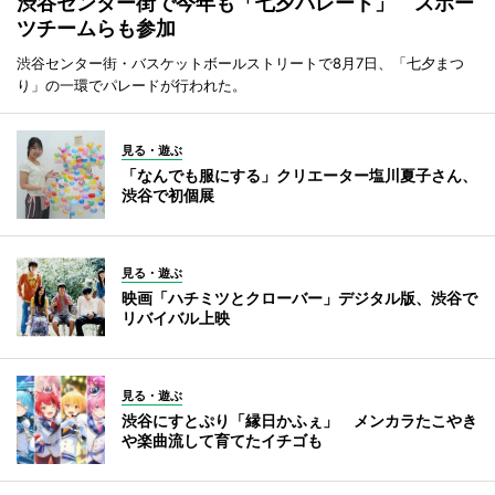
渋谷センター街で今年も「七夕パレード」 スポー
ツチームらも参加
渋谷センター街・バスケットボールストリートで8月7日、「七夕まつ
り」の一環でパレードが行われた。
見る・遊ぶ
「なんでも服にする」クリエーター塩川夏子さん、
渋谷で初個展
見る・遊ぶ
映画「ハチミツとクローバー」デジタル版、渋谷で
リバイバル上映
見る・遊ぶ
渋谷にすとぷり「縁日かふぇ」 メンカラたこやき
や楽曲流して育てたイチゴも