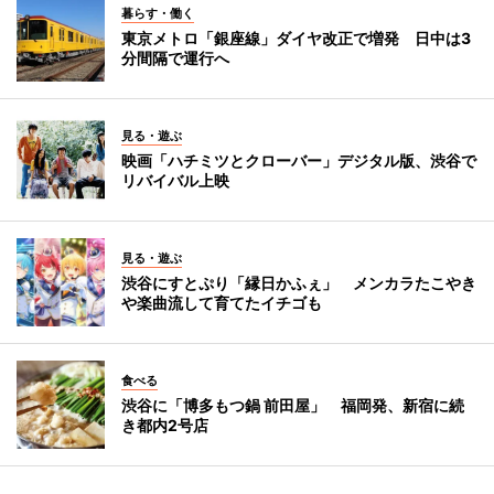
暮らす・働く
東京メトロ「銀座線」ダイヤ改正で増発 日中は3
分間隔で運行へ
見る・遊ぶ
映画「ハチミツとクローバー」デジタル版、渋谷で
リバイバル上映
見る・遊ぶ
渋谷にすとぷり「縁日かふぇ」 メンカラたこやき
や楽曲流して育てたイチゴも
食べる
渋谷に「博多もつ鍋 前田屋」 福岡発、新宿に続
き都内2号店