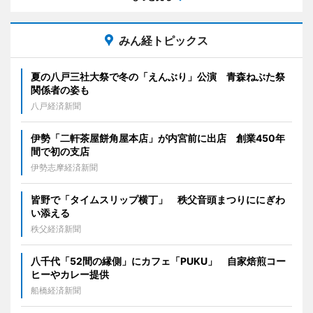
みん経トピックス
夏の八戸三社大祭で冬の「えんぶり」公演 青森ねぶた祭
関係者の姿も
八戸経済新聞
伊勢「二軒茶屋餅角屋本店」が内宮前に出店 創業450年
間で初の支店
伊勢志摩経済新聞
皆野で「タイムスリップ横丁」 秩父音頭まつりににぎわ
い添える
秩父経済新聞
八千代「52間の縁側」にカフェ「PUKU」 自家焙煎コー
ヒーやカレー提供
船橋経済新聞