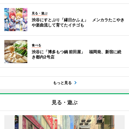
見る・遊ぶ
渋谷にすとぷり「縁日かふぇ」 メンカラたこやき
や楽曲流して育てたイチゴも
食べる
渋谷に「博多もつ鍋 前田屋」 福岡発、新宿に続
き都内2号店
もっと見る
見る・遊ぶ