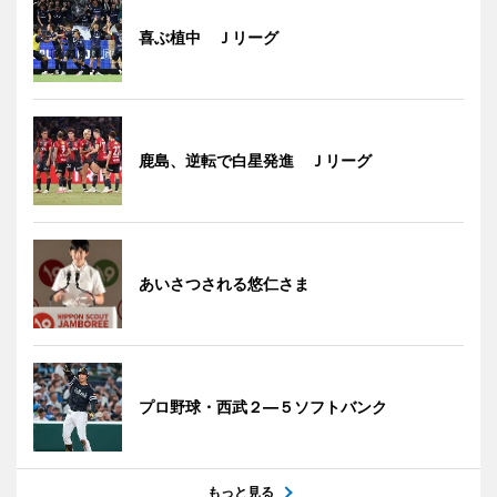
喜ぶ植中 Ｊリーグ
鹿島、逆転で白星発進 Ｊリーグ
あいさつされる悠仁さま
プロ野球・西武２―５ソフトバンク
もっと見る