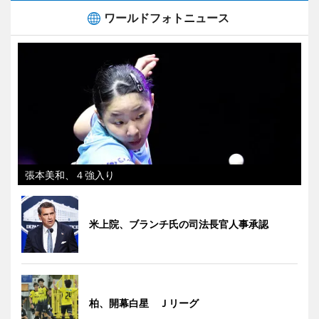
ワールドフォトニュース
張本美和、４強入り
米上院、ブランチ氏の司法長官人事承認
柏、開幕白星 Ｊリーグ