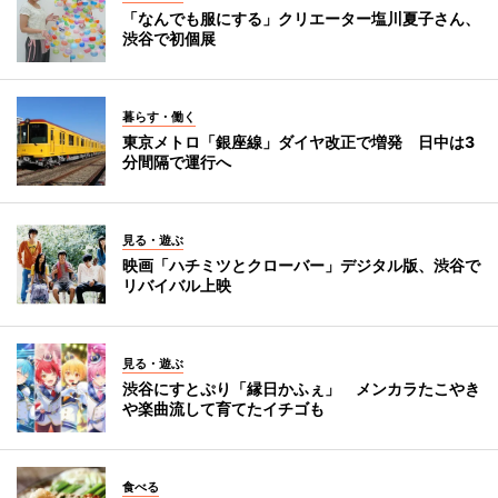
「なんでも服にする」クリエーター塩川夏子さん、
渋谷で初個展
暮らす・働く
東京メトロ「銀座線」ダイヤ改正で増発 日中は3
分間隔で運行へ
見る・遊ぶ
映画「ハチミツとクローバー」デジタル版、渋谷で
リバイバル上映
見る・遊ぶ
渋谷にすとぷり「縁日かふぇ」 メンカラたこやき
や楽曲流して育てたイチゴも
食べる