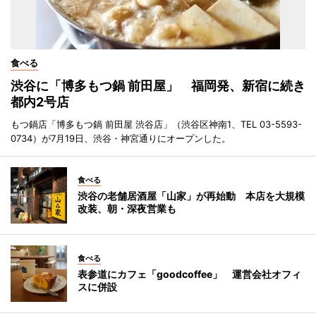
食べる
渋谷に「博多もつ鍋 前田屋」 福岡発、新宿に続き
都内2号店
もつ鍋店「博多もつ鍋 前田屋 渋谷店」（渋谷区神南1、TEL 03-5593-
0734）が7月19日、渋谷・神宮通りにオープンした。
食べる
渋谷の老舗居酒屋「山家」が再始動 本店を大規模
改装、朝・深夜営業も
食べる
表参道にカフェ「goodcoffee」 運営会社オフィ
スに併設