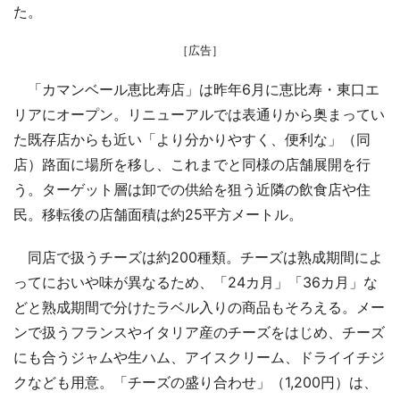
た。
［広告］
「カマンベール恵比寿店」は昨年6月に恵比寿・東口エ
リアにオープン。リニューアルでは表通りから奥まってい
た既存店からも近い「より分かりやすく、便利な」（同
店）路面に場所を移し、これまでと同様の店舗展開を行
う。ターゲット層は卸での供給を狙う近隣の飲食店や住
民。移転後の店舗面積は約25平方メートル。
同店で扱うチーズは約200種類。チーズは熟成期間によ
ってにおいや味が異なるため、「24カ月」「36カ月」な
どと熟成期間で分けたラベル入りの商品もそろえる。メー
ンで扱うフランスやイタリア産のチーズをはじめ、チーズ
にも合うジャムや生ハム、アイスクリーム、ドライイチジ
クなども用意。「チーズの盛り合わせ」（1,200円）は、