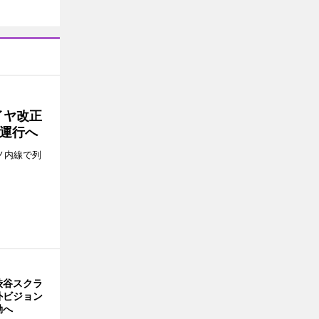
イヤ改正
運行へ
ノ内線で列
渋谷スクラ
外ビジョン
動へ