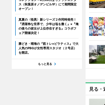
ス（秋葉原オノデンビル1F）にて期間限定
オープン！
真夏の〈怪異〉新シリーズ２作同時発売！
『洒落怖な世界で、少年は塩を撒く』×『俺
の後ろの彼女が上位存在すぎる』コラボフ
ェア開催決定！
勝どき・晴海の『筋トレ×ピラティス』で大
人気のPBGが女性専用スタジオ（２号店）
を開店。
もっと見る
見る・