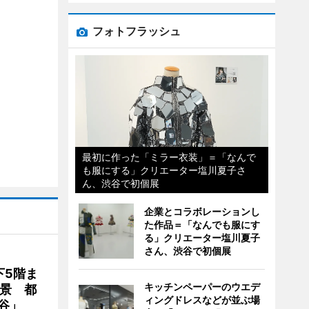
フォトフラッシュ
最初に作った「ミラー衣装」＝「なんで
も服にする」クリエーター塩川夏子さ
ん、渋谷で初個展
企業とコラボレーションし
た作品＝「なんでも服にす
る」クリエーター塩川夏子
さん、渋谷で初個展
下5階ま
キッチンペーパーのウエデ
夜景 都
ィングドレスなどが並ぶ場
谷」