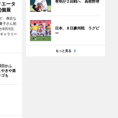
有明が２回戦へ 高校野球
リエータ
初個展
ど、身近な
夏子さん初
日本、８日豪州戦 ラグビ
が8月5日、
ー
のギャラリー
もっと見る
縁日かふ
こやきや楽
チゴも