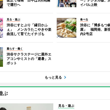
改正で増発 日中は3分間隔
ー」デジタル版、
で運行へ
イバル上映
見る・遊ぶ
食べる
渋谷にすとぷり「縁日かふ
渋谷に「博多もつ鍋
ぇ」 メンカラたこやきや楽
屋」 福岡発、新
曲流して育てたイチゴも
内2号店
暮らす・働く
渋谷サクラステージに屋外エ
アコンやミストの「避暑」ス
ポット
もっと見る
遊ぶ
見る・遊ぶ