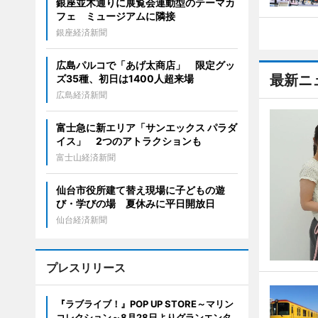
銀座並木通りに展覧会連動型のテーマカ
フェ ミュージアムに隣接
銀座経済新聞
広島パルコで「あげ太商店」 限定グッ
最新ニ
ズ35種、初日は1400人超来場
広島経済新聞
富士急に新エリア「サンエックス パラダ
イス」 2つのアトラクションも
富士山経済新聞
仙台市役所建て替え現場に子どもの遊
び・学びの場 夏休みに平日開放日
仙台経済新聞
プレスリリース
『ラブライブ！』POP UP STORE～マリン
コレクション～8月28日よりグランエンタ