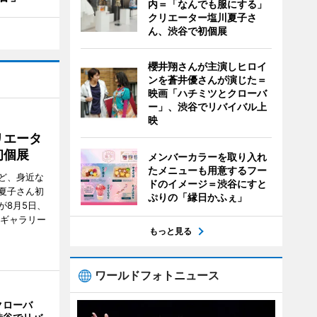
内＝「なんでも服にする」
クリエーター塩川夏子さ
ん、渋谷で初個展
櫻井翔さんが主演しヒロイ
ンを蒼井優さんが演じた＝
映画「ハチミツとクローバ
ー」、渋谷でリバイバル上
映
リエータ
初個展
メンバーカラーを取り入れ
たメニューも用意するフー
ど、身近な
ドのイメージ＝渋谷にすと
夏子さん初
ぷりの「縁日かふぇ」
が8月5日、
のギャラリー
もっと見る
ワールドフォトニュース
クローバ