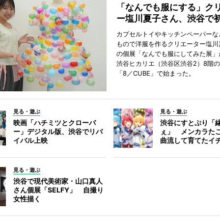
「なんでも服にする」ク
ー塩川夏子さん、渋谷で
カプセルトイやキッチンペーパーな
もので洋服を作るクリエーター塩川
の個展「なんでも服にしてみた展」
渋谷ヒカリエ（渋谷区渋谷2）8階
「8／CUBE」で始まった。
見る・遊ぶ
見る・遊ぶ
映画「ハチミツとクローバ
渋谷にすとぷり「
ー」デジタル版、渋谷でリバ
ぇ」 メンカラた
イバル上映
曲流して育てたイ
見る・遊ぶ
渋谷で現代美術家・山口真人
さん個展「SELFY」 自撮り
女性描く