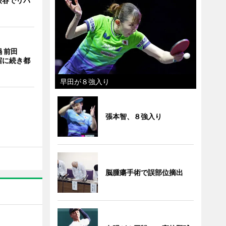
渋谷でリバ
 前田
宿に続き都
早田が８強入り
張本智、８強入り
脳腫瘍手術で誤部位摘出