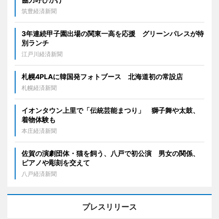
筑豊経済新聞
3年連続甲子園出場の関東一高を応援 グリーンパレスが特
別ランチ
江戸川経済新聞
札幌4PLAに韓国発フォトブース 北海道初の常設店
札幌経済新聞
イオンタウン上里で「伝統芸能まつり」 獅子舞や太鼓、
着物体験も
本庄経済新聞
佐賀の演劇団体・猫を飼う、八戸で初公演 男女の関係、
ピアノや彫刻を交えて
八戸経済新聞
プレスリリース