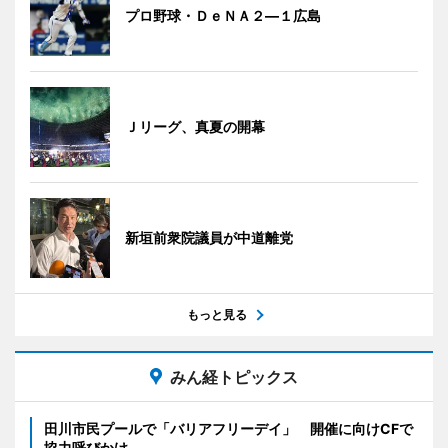
プロ野球・ＤｅＮＡ２―１広島
Ｊリーグ、真夏の開幕
新垣前衆院議員が中道離党
もっと見る
みん経トピックス
田川市民プールで「バリアフリーデイ」 開催に向けCFで
協力呼びかけ