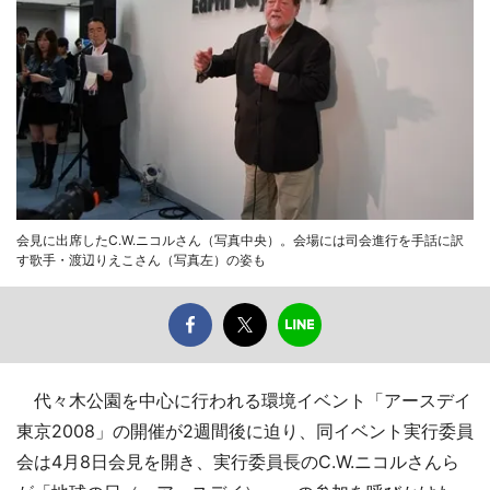
会見に出席したC.W.ニコルさん（写真中央）。会場には司会進行を手話に訳
す歌手・渡辺りえこさん（写真左）の姿も
代々木公園を中心に行われる環境イベント「アースデイ
東京2008」の開催が2週間後に迫り、同イベント実行委員
会は4月8日会見を開き、実行委員長のC.W.ニコルさんら