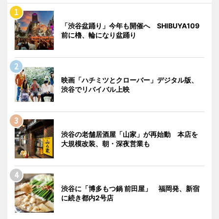
「渋谷盆踊り」今年も開催へ SHIBUYA109
前に櫓、輪になり盆踊り
映画「ハチミツとクローバー」デジタル版、
渋谷でリバイバル上映
渋谷の老舗居酒屋「山家」が再始動 本店を
大規模改装、朝・深夜営業も
渋谷に「博多もつ鍋 前田屋」 福岡発、新宿
に続き都内2号店