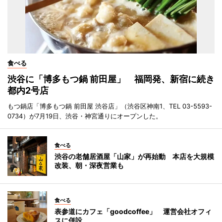
食べる
渋谷に「博多もつ鍋 前田屋」 福岡発、新宿に続き
都内2号店
もつ鍋店「博多もつ鍋 前田屋 渋谷店」（渋谷区神南1、TEL 03-5593-
0734）が7月19日、渋谷・神宮通りにオープンした。
食べる
渋谷の老舗居酒屋「山家」が再始動 本店を大規模
改装、朝・深夜営業も
食べる
表参道にカフェ「goodcoffee」 運営会社オフィ
スに併設