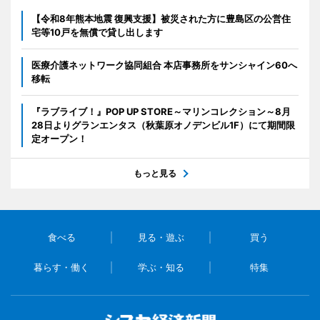
【令和8年熊本地震 復興支援】被災された方に豊島区の公営住
宅等10戸を無償で貸し出します
医療介護ネットワーク協同組合 本店事務所をサンシャイン60へ
移転
『ラブライブ！』POP UP STORE～マリンコレクション～8月
28日よりグランエンタス（秋葉原オノデンビル1F）にて期間限
定オープン！
もっと見る
食べる
見る・遊ぶ
買う
暮らす・働く
学ぶ・知る
特集