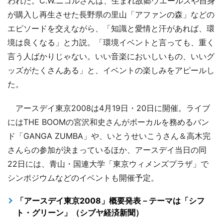
われた。C.W.ニコルさんは、生まれ故郷ウエールズや自身
が購入し再生させた長野県の里山「アファンの森」などの
エピソードを交えながら、「知識と愛情と汗があれば、環
境は良くなる」と力説。「環境イベントと言っても、重く
言う人ばかりじゃない。いい音楽においしいもの、いいグ
ッズがたくさんある」と、イベントの楽しみをアピールし
た。
アースデイ東京2008は4月19日・20日に開催。ライブ
にはTHE BOOMの宮沢和史さんがボーカルを務めるバン
ド「GANGA ZUMBA」や、いとうせいこうさん＆高木完
さんらの参加が決まっているほか、アースデイ当日の同
22日には、青山・国連大学「東京ウィメンズプラザ」で
シンポジウムなどのイベントも開催予定。
「アースデイ東京2008」概要発表－テーマは「シフ
ト・グリーン」（シブヤ経済新聞）