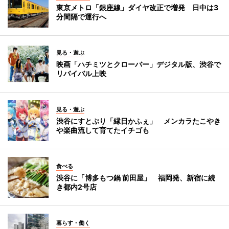
東京メトロ「銀座線」ダイヤ改正で増発 日中は3
分間隔で運行へ
見る・遊ぶ
映画「ハチミツとクローバー」デジタル版、渋谷で
リバイバル上映
見る・遊ぶ
渋谷にすとぷり「縁日かふぇ」 メンカラたこやき
や楽曲流して育てたイチゴも
食べる
渋谷に「博多もつ鍋 前田屋」 福岡発、新宿に続
き都内2号店
暮らす・働く