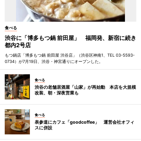
食べる
渋谷に「博多もつ鍋 前田屋」 福岡発、新宿に続き
都内2号店
もつ鍋店「博多もつ鍋 前田屋 渋谷店」（渋谷区神南1、TEL 03-5593-
0734）が7月19日、渋谷・神宮通りにオープンした。
食べる
渋谷の老舗居酒屋「山家」が再始動 本店を大規模
改装、朝・深夜営業も
食べる
表参道にカフェ「goodcoffee」 運営会社オフィ
スに併設