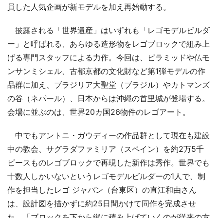
員した人気企画が新モデルを加え再始動する。
披露される「世界遺産」はいずれも「レゴモデルビルダ
ー」と呼ばれる、あらゆる造形物をレゴブロックで組み上
げる専門スタッフによる力作。今回は、ピラミッドや仏モ
ンサンミシェル、古都京都の文化財など第1弾モデルの作
品群に加え、ブラジリア大聖堂（ブラジル）やカトマンズ
の谷（ネパール）、日本からは沖縄の首里城が登場する。
会場に並ぶのは、世界20カ国26物件のレゴアート。
中でもアントニ・ガウディーの作品群として現在も建設
中の教会、サグラダファミリア（スペイン）を約2万5千
ピースものレゴブロックで再現した新作は秀作。世界でも
十数人しかいないというレゴモデルビルダーの1人で、制
作を担当したレゴ ジャパン（台東区）の直江和由さん
は、設計図を描かずに約25日間かけて同作を完成させ
た。「ブロックを下から縦に積み上げていくのが従来の方