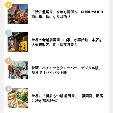
「渋谷盆踊り」今年も開催へ SHIBUYA109
前に櫓、輪になり盆踊り
渋谷の老舗居酒屋「山家」が再始動 本店を
大規模改装、朝・深夜営業も
映画「ハチミツとクローバー」デジタル版、
渋谷でリバイバル上映
渋谷に「博多もつ鍋 前田屋」 福岡発、新宿
に続き都内2号店