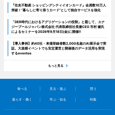
『住友不動産 ショッピングシティイオンカード』会員数10万人
突破！“暮らしに寄り添うカード”として独自サービスを強化
「DER時代におけるアグリゲーションの役割」と題して、エナ
ジープールジャパン株式会社 代表取締役社長兼CEO 市村 健氏
によるセミナーを2026年9月18日(金)に開催!!
【導入事例】約40社・来場登録者数2,000名超のAI展示会で実
証。大規模イベントでも安定運営と開催後のデータ活用を実現
するeventos
もっと見る
食べる
見る・遊ぶ
買う
暮らす・働く
学ぶ・知る
特集