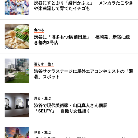
渋谷にすとぷり「縁日かふぇ」 メンカラたこやき
や楽曲流して育てたイチゴも
食べる
渋谷に「博多もつ鍋 前田屋」 福岡発、新宿に続
き都内2号店
暮らす・働く
渋谷サクラステージに屋外エアコンやミストの「避
暑」スポット
見る・遊ぶ
渋谷で現代美術家・山口真人さん個展
「SELFY」 自撮り女性描く
見る・遊ぶ