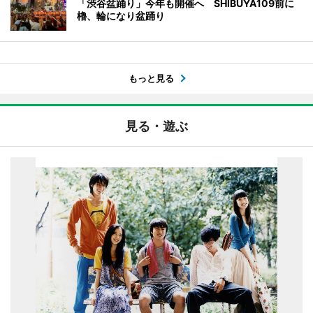
「渋谷盆踊り」今年も開催へ SHIBUYA109前に
櫓、輪になり盆踊り
もっと見る
見る・遊ぶ