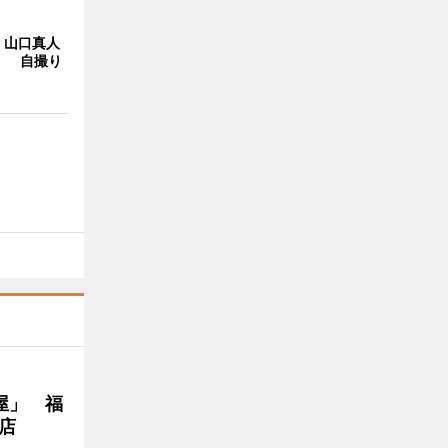
・山口真人
Y」 自撮り
屋」 福
店