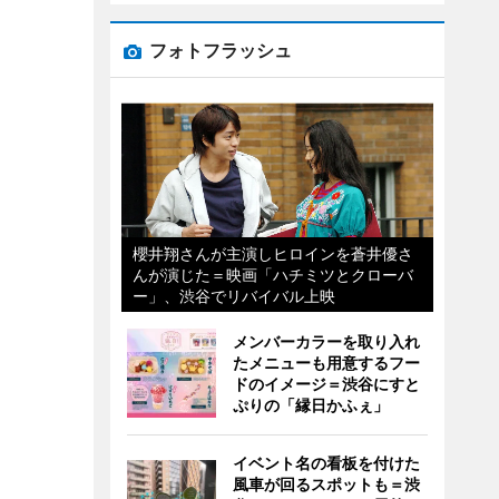
フォトフラッシュ
櫻井翔さんが主演しヒロインを蒼井優さ
んが演じた＝映画「ハチミツとクローバ
ー」、渋谷でリバイバル上映
メンバーカラーを取り入れ
たメニューも用意するフー
ドのイメージ＝渋谷にすと
ぷりの「縁日かふぇ」
イベント名の看板を付けた
風車が回るスポットも＝渋