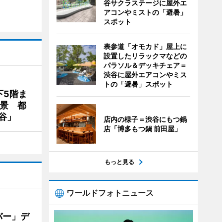
谷サクラステージに屋外エ
アコンやミストの「避暑」
スポット
表参道「オモカド」屋上に
設置したリラックマなどの
パラソル＆デッキチェア＝
渋谷に屋外エアコンやミス
トの「避暑」スポット
下5階ま
夜景 都
谷」
店内の様子＝渋谷にもつ鍋
店「博多もつ鍋 前田屋」
もっと見る
ワールドフォトニュース
バー」デ