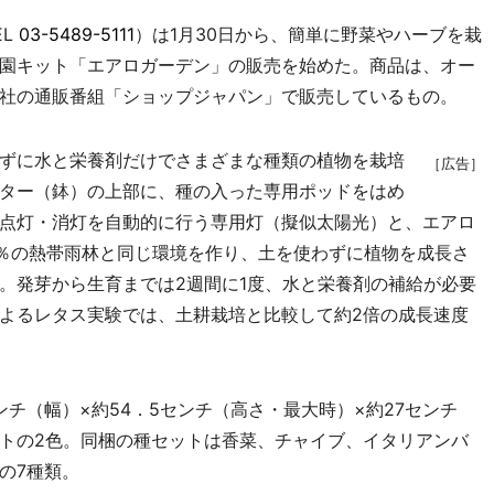
EL
03-5489-5111
）は1月30日から、簡単に野菜やハーブを栽
園キット「エアロガーデン」の販売を始めた。商品は、オー
社の通販番組「ショップジャパン」で販売しているもの。
ずに水と栄養剤だけでさまざまな種類の植物を栽培
［広告］
ター（鉢）の上部に、種の入った専用ポッドをはめ
点灯・消灯を自動的に行う専用灯（擬似太陽光）と、エアロ
0％の熱帯雨林と同じ環境を作り、土を使わずに植物を成長さ
。発芽から生育までは2週間に1度、水と栄養剤の補給が必要
よるレタス実験では、土耕栽培と比較して約2倍の成長速度
ンチ（幅）×約54．5センチ（高さ・最大時）×約27センチ
トの2色。同梱の種セットは香菜、チャイブ、イタリアンバ
の7種類。