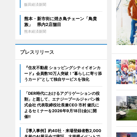
飯田経済新聞
熊本・新市街に焼き鳥チェーン「鳥貴
族」 県内2店舗目
熊本経済新聞
プレスリリース
『住友不動産 ショッピングシティイオンカ
ード』会員数10万人突破！“暮らしに寄り添
うカード”として独自サービスを強化
「DER時代におけるアグリゲーションの役
割」と題して、エナジープールジャパン株
式会社 代表取締役社長兼CEO 市村 健氏に
よるセミナーを2026年9月18日(金)に開
催!!
【導入事例】約40社・来場登録者数2,000
名超のAI展示会で実証。大規模イベントで