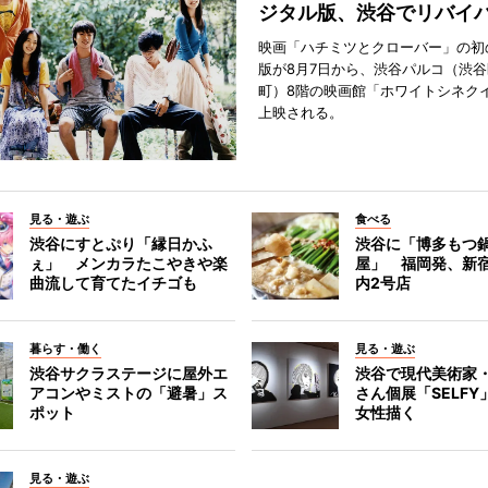
ジタル版、渋谷でリバイ
映画「ハチミツとクローバー」の初
版が8月7日から、渋谷パルコ（渋
町）8階の映画館「ホワイトシネク
上映される。
見る・遊ぶ
食べる
渋谷にすとぷり「縁日かふ
渋谷に「博多もつ鍋
ぇ」 メンカラたこやきや楽
屋」 福岡発、新
曲流して育てたイチゴも
内2号店
暮らす・働く
見る・遊ぶ
渋谷サクラステージに屋外エ
渋谷で現代美術家
アコンやミストの「避暑」ス
さん個展「SELF
ポット
女性描く
見る・遊ぶ