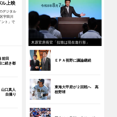
バル上映
のデジタル
谷区宇田川
イント」で
木原官房長官「拉致は現在進行形」
 前田
ＥＰＡ視野に議論継続
宿に続き都
東海大甲府が２回戦へ 高
・山口真人
校野球
Y」 自撮り