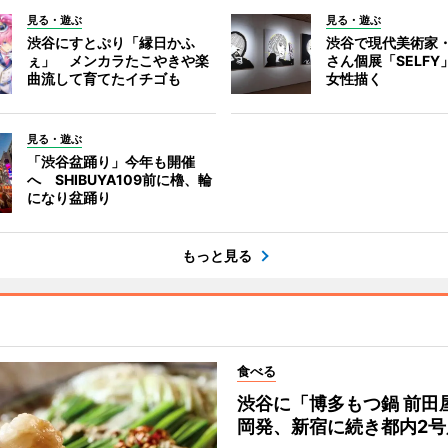
見る・遊ぶ
見る・遊ぶ
渋谷にすとぷり「縁日かふ
渋谷で現代美術家
ぇ」 メンカラたこやきや楽
さん個展「SELF
曲流して育てたイチゴも
女性描く
見る・遊ぶ
「渋谷盆踊り」今年も開催
へ SHIBUYA109前に櫓、輪
になり盆踊り
もっと見る
食べる
渋谷に「博多もつ鍋 前田
岡発、新宿に続き都内2号