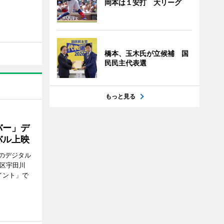
岡本は１安打 大リーグ
橋本、玉木氏が立候補 国
民民主代表選
もっと見る
バー」デ
バル上映
のデジタル
谷区宇田川
イント」で