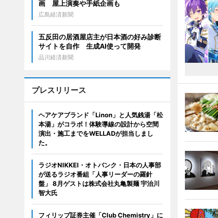
画 屋上演奏や手紙企画も
広島経済新聞
五反田の居酒屋店主が日本酒の好み診断
サイトを自作 生成AI使って開発
品川経済新聞
プレスリリース
ヘアケアブランド「Linon」と人気銭湯「松
本湯」がコラボ！体験導線の設計から空間
演出・施工までをWELLADが担当しまし
た。
ラジオNIKKEI・オトバンク・日本の人事部
が送るラジオ番組「人事リーダーの羅針
盤」 8月ゲストは株式会社丸亀製麺 宇治川
智大氏
フィリップ証券主催「Club Chemistry」に