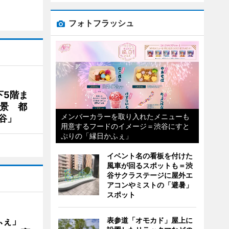
フォトフラッシュ
下5階ま
夜景 都
メンバーカラーを取り入れたメニューも
谷」
用意するフードのイメージ＝渋谷にすと
ぷりの「縁日かふぇ」
イベント名の看板を付けた
風車が回るスポットも＝渋
谷サクラステージに屋外エ
アコンやミストの「避暑」
スポット
かふぇ」
表参道「オモカド」屋上に