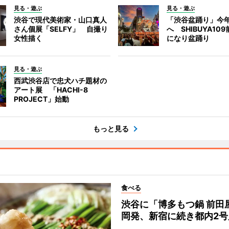
見る・遊ぶ
見る・遊ぶ
渋谷で現代美術家・山口真人
「渋谷盆踊り」今
さん個展「SELFY」 自撮り
へ SHIBUYA10
女性描く
になり盆踊り
見る・遊ぶ
西武渋谷店で忠犬ハチ題材の
アート展 「HACHI-8
PROJECT」始動
もっと見る
食べる
渋谷に「博多もつ鍋 前田
岡発、新宿に続き都内2号