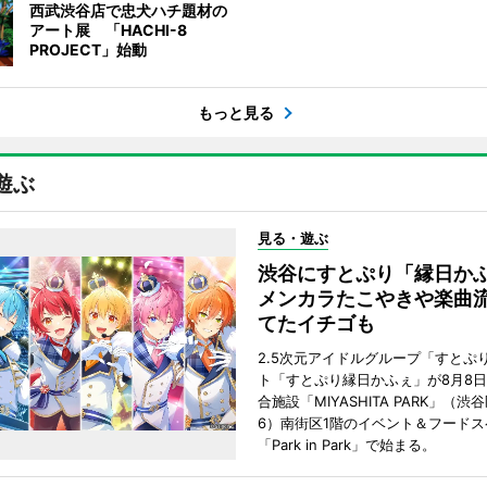
西武渋谷店で忠犬ハチ題材の
アート展 「HACHI-8
PROJECT」始動
もっと見る
遊ぶ
見る・遊ぶ
渋谷にすとぷり「縁日
メンカラたこやきや楽曲
てたイチゴも
2.5次元アイドルグループ「すとぷ
ト「すとぷり縁日かふぇ」が8月8
合施設「MIYASHITA PARK」（渋
6）南街区1階のイベント＆フードス
「Park in Park」で始まる。