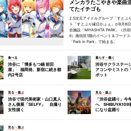
メンカラたこやきや楽曲
てたイチゴも
2.5次元アイドルグループ「すとぷ
ト「すとぷり縁日かふぇ」が8月8
合施設「MIYASHITA PARK」（渋
6）南街区1階のイベント＆フードス
「Park in Park」で始まる。
食べる
暮らす・働く
渋谷に「博多もつ鍋 前田
渋谷サクラステー
屋」 福岡発、新宿に続き都
アコンやミストの
内2号店
ポット
見る・遊ぶ
見る・遊ぶ
渋谷で現代美術家・山口真人
「渋谷盆踊り」今
さん個展「SELFY」 自撮り
へ SHIBUYA10
女性描く
になり盆踊り
見る・遊ぶ