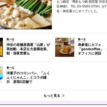
もつ鍋店「博多もつ鍋 前田屋 渋谷
区神南1、TEL 03-5593-0734）が
谷・神宮通りにオープンした。
食べる
食べる
渋谷の老舗居酒屋「山家」が
表参道にカフェ
再始動 本店を大規模改装、
「goodcoffee
朝・深夜営業も
オフィスに併設
食べる
洋菓子のコロンバン、「ふく
ふくにゃんこ」とコラボ縁
日 原宿2店舗で
もっと見る