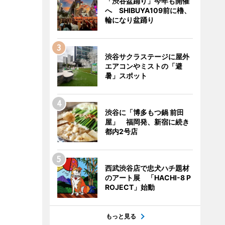
「渋谷盆踊り」今年も開催
へ SHIBUYA109前に櫓、
輪になり盆踊り
渋谷サクラステージに屋外
エアコンやミストの「避
暑」スポット
渋谷に「博多もつ鍋 前田
屋」 福岡発、新宿に続き
都内2号店
西武渋谷店で忠犬ハチ題材
のアート展 「HACHI-8 P
ROJECT」始動
もっと見る