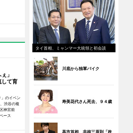
タイ首相、ミャンマー大統領と初会談
川底から独軍バイク
かふぇ」
流して育
り」のイベン
寿美花代さん死去、９４歳
日、渋谷の複
谷区神宮前
ペース
高市首相、非核三原則「政