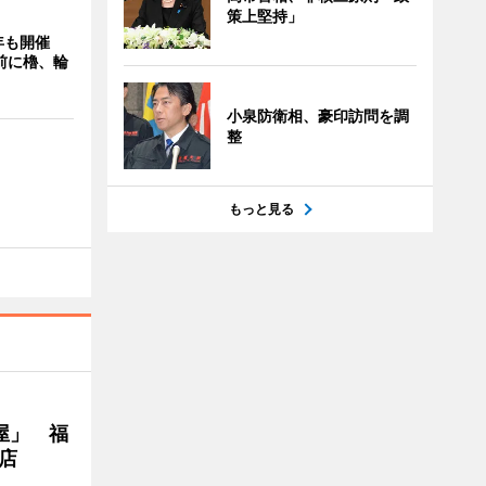
策上堅持」
年も開催
9前に櫓、輪
小泉防衛相、豪印訪問を調
整
もっと見る
屋」 福
店