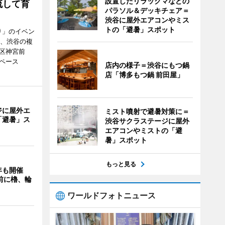
設置したリラックマなどの
流して育
パラソル＆デッキチェア＝
渋谷に屋外エアコンやミス
トの「避暑」スポット
り」のイベン
日、渋谷の複
谷区神宮前
ペース
店内の様子＝渋谷にもつ鍋
店「博多もつ鍋 前田屋」
ジに屋外エ
ミスト噴射で避暑対策に＝
「避暑」ス
渋谷サクラステージに屋外
エアコンやミストの「避
暑」スポット
もっと見る
年も開催
9前に櫓、輪
ワールドフォトニュース