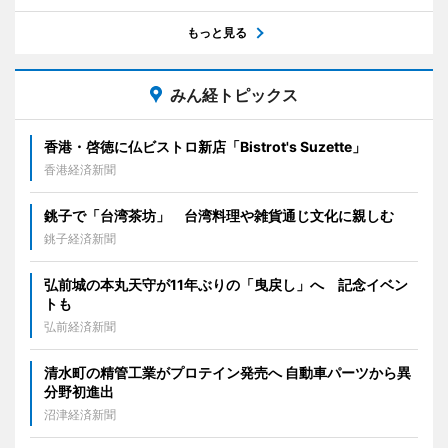
もっと見る
みん経トピックス
香港・啓徳に仏ビストロ新店「Bistrot's Suzette」
香港経済新聞
銚子で「台湾茶坊」 台湾料理や雑貨通じ文化に親しむ
銚子経済新聞
弘前城の本丸天守が11年ぶりの「曳戻し」へ 記念イベン
トも
弘前経済新聞
清水町の精管工業がプロテイン発売へ 自動車パーツから異
分野初進出
沼津経済新聞