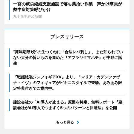
一宮の就労継続支援施設で落ち葉拾い作業 声かけ隊員が
熱中症対策呼びかけ
九十九里経済新聞
プレスリリース
“賞味期限1分”の生つくねに「合法レバ刺し」。まだ知られてい
ない大分の旨いものを集めた『アブラヤクマハチ』が中野に誕
生
『戦姫絶唱シンフォギアXV』より、「マリア・カデンツァヴ
ナ・イヴ」のフィギュアがビキニスタイルで登場。あみあみ限
定特典付きでご案内中。
建設会社の「AI導入が止まる」原因を特定。無料レポート『建
設会社がAI導入でつまずく5つのパターンと回避法』を公開
もっと見る