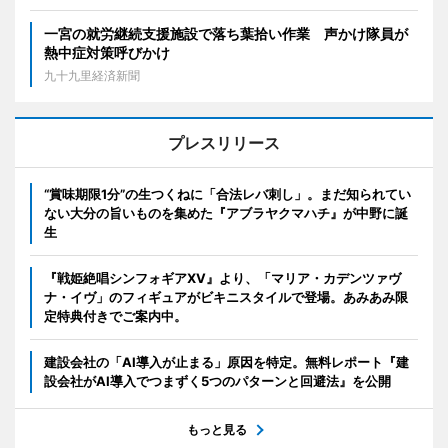
一宮の就労継続支援施設で落ち葉拾い作業 声かけ隊員が
熱中症対策呼びかけ
九十九里経済新聞
プレスリリース
“賞味期限1分”の生つくねに「合法レバ刺し」。まだ知られてい
ない大分の旨いものを集めた『アブラヤクマハチ』が中野に誕
生
『戦姫絶唱シンフォギアXV』より、「マリア・カデンツァヴ
ナ・イヴ」のフィギュアがビキニスタイルで登場。あみあみ限
定特典付きでご案内中。
建設会社の「AI導入が止まる」原因を特定。無料レポート『建
設会社がAI導入でつまずく5つのパターンと回避法』を公開
もっと見る