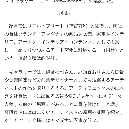
ス ギャラリー」（TEL
03-6415-8651
）を開設した。
［広告］
家電ではリアル・フリート（神宮前6）と提携し、同社
の自社ブランド「アマダナ」の商品を販売。家電やインテ
リア、アートを「インテリア・コンテンツ」として提案
し、「高まりつつあるアート需要に対応する」（同社）と
いう。店舗面積は約14坪。
ギャラリーでは、伊藤桂司さん、那須香おりさんら広告
や音楽関連などの商業デザイナーとしても活躍するアーテ
ィストの作品を取りそろえる。アーティフェックスの山木
秀文社長は「世に出回る広告やCDジャケットにもデータ
入稿する前の『原画』があることに目を付けた」と話す。
普段市場には出にくいアーティストの原画や版画を紹介す
る一方で、すぐ横にはアマダナの家電が並ぶ。