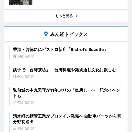
もっと見る
みん経トピックス
香港・啓徳に仏ビストロ新店「Bistrot's Suzette」
香港経済新聞
銚子で「台湾茶坊」 台湾料理や雑貨通じ文化に親しむ
銚子経済新聞
弘前城の本丸天守が11年ぶりの「曳戻し」へ 記念イベン
トも
弘前経済新聞
清水町の精管工業がプロテイン発売へ 自動車パーツから異
分野初進出
沼津経済新聞