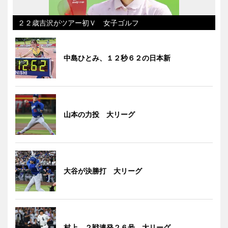
２２歳吉沢がツアー初Ｖ 女子ゴルフ
中島ひとみ、１２秒６２の日本新
山本の力投 大リーグ
大谷が決勝打 大リーグ
村上、２戦連発２６号 大リーグ