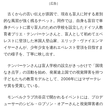
［広告］
古くからの言い伝えが原因で、現在も盲人に対する差別
的な風習が強く残るチベット。同作では、自身も盲目で単
身チベットに渡り盲人のための学校を設立したドイツ人教
育者ブリエ・テンバーケンさんと、盲人として初めてエベ
レストに登頂した米国人登山家、エリック・ヴァイエンマ
イヤーさんが、少年少女を連れエベレスト登頂を目指すま
での様子を、丁寧に映し出す。
テンバーケンさんは盲人学校の設立がきっかけで「国境
なき点字」の活動を始め、発展途上国での視覚障害を持つ
子どもたちの教育モデルとして、2006年にはマザーテレ
サ賞を受賞している。
モンベルクラブ渋谷店で開かれるイベントには、プロデ
ューサーのシビル・ロブソン・オアーさんと視覚障害者の