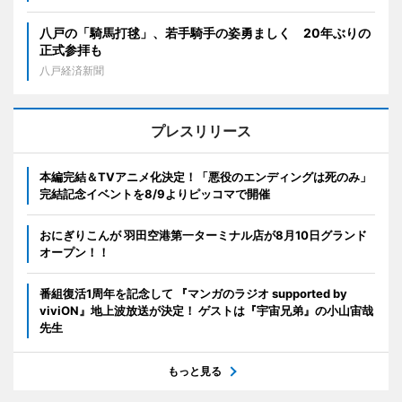
八戸の「騎馬打毬」、若手騎手の姿勇ましく 20年ぶりの
正式参拝も
八戸経済新聞
プレスリリース
本編完結＆TVアニメ化決定！「悪役のエンディングは死のみ」
完結記念イベントを8/9よりピッコマで開催
おにぎりこんが 羽田空港第一ターミナル店が8月10日グランド
オープン！！
番組復活1周年を記念して 『マンガのラジオ supported by
viviON』地上波放送が決定！ ゲストは『宇宙兄弟』の小山宙哉
先生
もっと見る