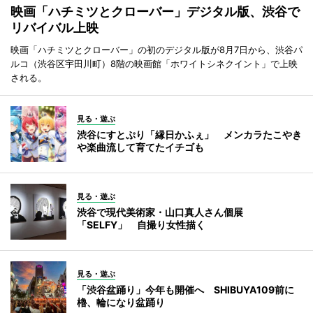
映画「ハチミツとクローバー」デジタル版、渋谷で
リバイバル上映
映画「ハチミツとクローバー」の初のデジタル版が8月7日から、渋谷パ
ルコ（渋谷区宇田川町）8階の映画館「ホワイトシネクイント」で上映
される。
見る・遊ぶ
渋谷にすとぷり「縁日かふぇ」 メンカラたこやき
や楽曲流して育てたイチゴも
見る・遊ぶ
渋谷で現代美術家・山口真人さん個展
「SELFY」 自撮り女性描く
見る・遊ぶ
「渋谷盆踊り」今年も開催へ SHIBUYA109前に
櫓、輪になり盆踊り