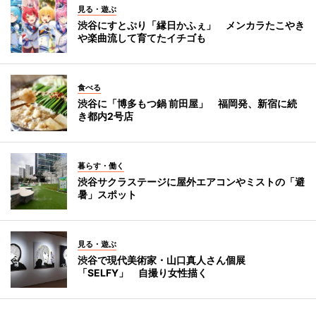
見る・遊ぶ
渋谷にすとぷり「縁日かふぇ」 メンカラたこやき
や楽曲流して育てたイチゴも
食べる
渋谷に「博多もつ鍋 前田屋」 福岡発、新宿に続
き都内2号店
暮らす・働く
渋谷サクラステージに屋外エアコンやミストの「避
暑」スポット
見る・遊ぶ
渋谷で現代美術家・山口真人さん個展
「SELFY」 自撮り女性描く