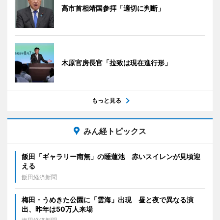
高市首相靖国参拝「適切に判断」
木原官房長官「拉致は現在進行形」
もっと見る
みん経トピックス
飯田「ギャラリー南無」の睡蓮池 赤いスイレンが見頃迎
える
飯田経済新聞
梅田・うめきた公園に「雲海」出現 昼と夜で異なる演
出、昨年は50万人来場