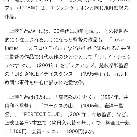
プ」（1998年）は、エヴァンゲリオンと同じ庵野監督の
作品。
上映作品の中には、90年代に頭角を現し、その後世界
的にも注目されるようになった監督の作品も。「Love
Letter」「スワロウテイル」などの作品で知られる岩井俊
二監督の作品では代表作のひとつとして「リリイ・シュシ
ュのすべて」（2001年）をピックアップ。是枝裕和監督
の「DISTANCE／ディスタンス」（1995年）は、カルト
教団の事件を中心に描かれた意欲作。
上映作品はほかに、「突然炎のごとく」（1994年、井
筒和幸監督）、「マークスの山」（1995年、崔洋一監
督）、「PERFECT BLUE」（2004年、今敏監督）など。
上映は各日2本立て（終日入れ替え無し）で、料金は一般
＝1,400円、会員・シニア＝1,000円ほか。