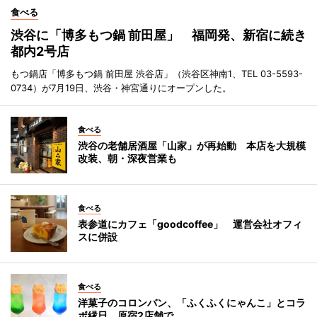
食べる
渋谷に「博多もつ鍋 前田屋」 福岡発、新宿に続き
都内2号店
もつ鍋店「博多もつ鍋 前田屋 渋谷店」（渋谷区神南1、TEL 03-5593-
0734）が7月19日、渋谷・神宮通りにオープンした。
食べる
渋谷の老舗居酒屋「山家」が再始動 本店を大規模
改装、朝・深夜営業も
食べる
表参道にカフェ「goodcoffee」 運営会社オフィ
スに併設
食べる
洋菓子のコロンバン、「ふくふくにゃんこ」とコラ
ボ縁日 原宿2店舗で