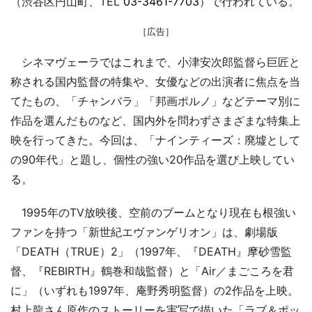
（渋谷区円山町、TEL
03-3461-7703
）で行われている。
［広告］
シネマヴェーラではこれまで、小津安次郎監督ら巨匠と
称される国内監督の特集や、女優などの出演者に焦点を当
てたもの、「チャンバラ」「邦画ポルノ」などテーマ別に
作品を選んだものなど、国内外を問わずさまざまな特集上
映を行ってきた。今回は、「ナインティーズ：廃墟として
の90年代」と題し、個性の強い20作品を選び上映してい
る。
1995年のTV放映後、空前のブームとなり現在も根強い
ファンを持つ「新世紀エヴァンゲリオン」は、劇場版
「DEATH（TRUE）2」（1997年、『DEATH』摩砂雪監
督、『REBIRTH』鶴巻和哉監督）と「Air／まごころを君
に」（いずれも1997年、庵野秀明監督）の2作品を上映。
村上龍さん原作のストーリーを実写で描いた「ラブ＆ポッ