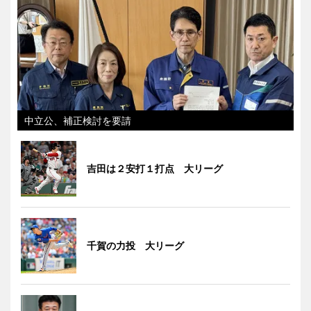
中立公、補正検討を要請
吉田は２安打１打点 大リーグ
千賀の力投 大リーグ