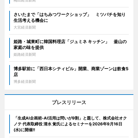
梅田経済新聞
さいたまで「はちみつワークショップ」 ミツバチを知り
生活考える機会に
大宮経済新聞
姫路・城東町に韓国料理店「ジュミネ キッチン」 釜山の
家庭の味を提供
姫路経済新聞
博多駅前に「西日本シティビル」開業、商業ゾーンは飲食5
店
博多経済新聞
プレスリリース
「生成AI企画術-AI活用は問いが9割」と題して、株式会社オク
ノテ 代表取締役 清水 覚氏によるセミナーを2026年9月16日
(水)に開催!!