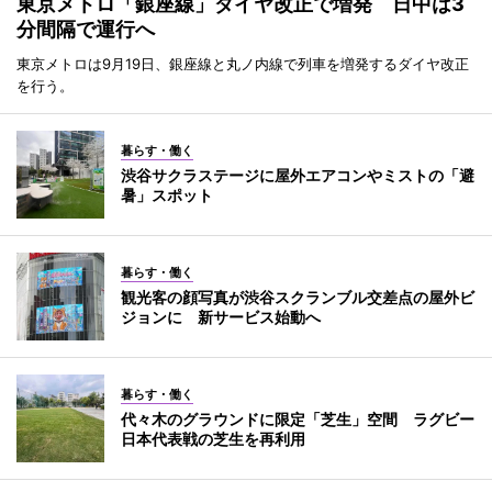
東京メトロ「銀座線」ダイヤ改正で増発 日中は3
分間隔で運行へ
東京メトロは9月19日、銀座線と丸ノ内線で列車を増発するダイヤ改正
を行う。
暮らす・働く
渋谷サクラステージに屋外エアコンやミストの「避
暑」スポット
暮らす・働く
観光客の顔写真が渋谷スクランブル交差点の屋外ビ
ジョンに 新サービス始動へ
暮らす・働く
代々木のグラウンドに限定「芝生」空間 ラグビー
日本代表戦の芝生を再利用