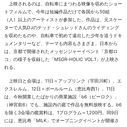
上映されるのは、自転車にまつわる映像を収めたショー
トフィルムで、今年は短編作品だけで各国から50組
（人）以上のアーティストが参加した。作品は、元スケー
ターで人気DJのテッド・シュレッドさんのライディング
を収めたものや、自転車で初めて遠出した少年を追うドキ
ュメンタリーなど、テーマも内容もさまざま。日本から
は、京都で開催されたメッセンジャーイベント「京都ロ
コ」の様子を収録した「MSGR-HOLIC VOL.1」が上映さ
れる。
上映日と会場は、11日＝アップリンク（宇田川町）、エ
クスレルム、12日＝ボールルーム（恵比寿西1）。11日
は、今秋開業したばかりの商業施設「b6（ビーロク）」
（神宮前6）でも、施設内の庭で作品を無料放映する。b6
を除く3会場の鑑賞料は、1プログラム＝1,200円。同9日
には、恵比寿「MILK」でオープニングイベントが開催さ