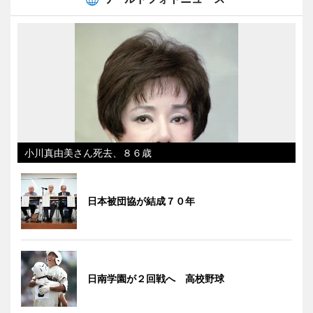
小川真由美さん死去、８６歳
日本被団協が結成７０年
日南学園が２回戦へ 高校野球