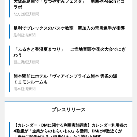
大阪高島屋で「なつやすみフェスタ」 南海やPeachとコ
ラボ
なんば経済新聞
足利でブレックスのバスケ教室 新加入の荒川選手が指導
足利経済新聞
「ふるさと香澄夏まつり」 ご当地音頭や花火大会でにぎ
わう
習志野経済新聞
熊本駅前にホテル「ヴィアインプライム熊本 雲雀の湯」
くまモンルームも
熊本経済新聞
プレスリリース
【カレンダー・DMに関する利用実態調査】カレンダー利用者の
4割超が「企業からのもらいもの」を活用。DMは半数近くが
「自分に関係がある・特典付き」なら読むと回答