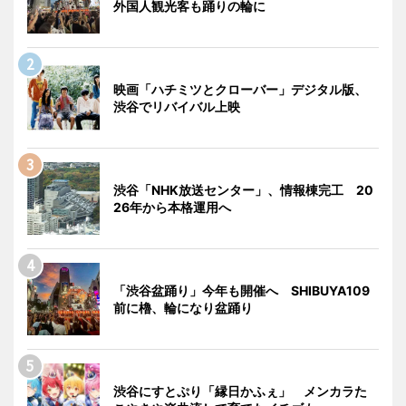
外国人観光客も踊りの輪に
映画「ハチミツとクローバー」デジタル版、
渋谷でリバイバル上映
渋谷「NHK放送センター」、情報棟完工 20
26年から本格運用へ
「渋谷盆踊り」今年も開催へ SHIBUYA109
前に櫓、輪になり盆踊り
渋谷にすとぷり「縁日かふぇ」 メンカラた