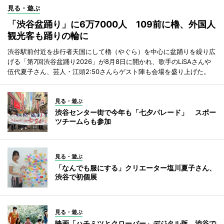
見る・遊ぶ
「渋谷盆踊り」に6万7000人 109前に櫓、外国人
観光客も踊りの輪に
渋谷駅前付近を歩行者天国にして櫓（やぐら）を中心に盆踊りを繰り広
げる「第7回渋谷盆踊り2026」が8月8日に開かれ、歌手のLiSAさんや
伍代夏子さん、芸人・江頭2:50さんらゲスト陣も会場を盛り上げた。
見る・遊ぶ
渋谷センター街で今年も「七夕パレード」 スポー
ツチームらも参加
見る・遊ぶ
「なんでも服にする」クリエーター塩川夏子さん、
渋谷で初個展
見る・遊ぶ
映画「ハチミツとクローバー」デジタル版、渋谷で