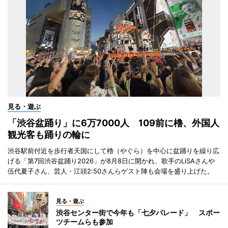
見る・遊ぶ
「渋谷盆踊り」に6万7000人 109前に櫓、外国人
観光客も踊りの輪に
渋谷駅前付近を歩行者天国にして櫓（やぐら）を中心に盆踊りを繰り広
げる「第7回渋谷盆踊り2026」が8月8日に開かれ、歌手のLiSAさんや
伍代夏子さん、芸人・江頭2:50さんらゲスト陣も会場を盛り上げた。
見る・遊ぶ
渋谷センター街で今年も「七夕パレード」 スポー
ツチームらも参加