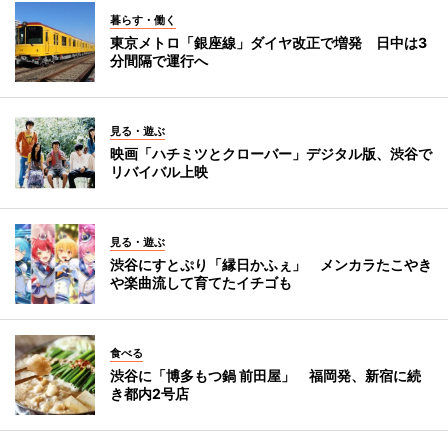
暮らす・働く
東京メトロ「銀座線」ダイヤ改正で増発 日中は3
分間隔で運行へ
見る・遊ぶ
映画「ハチミツとクローバー」デジタル版、渋谷で
リバイバル上映
見る・遊ぶ
渋谷にすとぷり「縁日かふぇ」 メンカラたこやき
や楽曲流して育てたイチゴも
食べる
渋谷に「博多もつ鍋 前田屋」 福岡発、新宿に続
き都内2号店