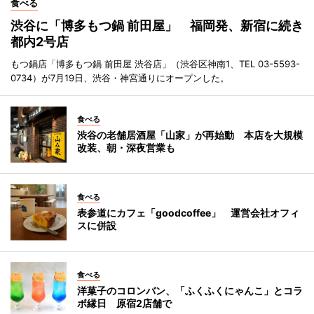
食べる
渋谷に「博多もつ鍋 前田屋」 福岡発、新宿に続き
都内2号店
もつ鍋店「博多もつ鍋 前田屋 渋谷店」（渋谷区神南1、TEL 03-5593-
0734）が7月19日、渋谷・神宮通りにオープンした。
食べる
渋谷の老舗居酒屋「山家」が再始動 本店を大規模
改装、朝・深夜営業も
食べる
表参道にカフェ「goodcoffee」 運営会社オフィ
スに併設
食べる
洋菓子のコロンバン、「ふくふくにゃんこ」とコラ
ボ縁日 原宿2店舗で