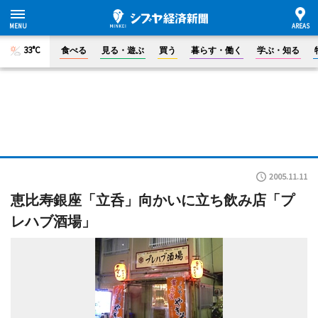
33°C
食べる
見る・遊ぶ
買う
暮らす・働く
学ぶ・知る
2005.11.11
恵比寿銀座「立呑」向かいに立ち飲み店「プ
レハブ酒場」