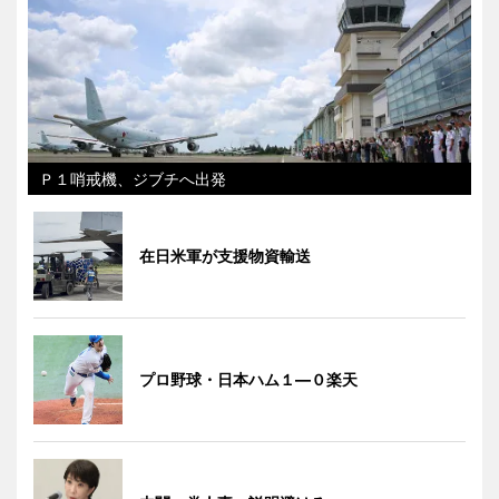
Ｐ１哨戒機、ジブチへ出発
在日米軍が支援物資輸送
プロ野球・日本ハム１―０楽天