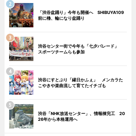
「渋谷盆踊り」今年も開催へ SHIBUYA109
前に櫓、輪になり盆踊り
渋谷センター街で今年も「七夕パレード」
スポーツチームらも参加
渋谷にすとぷり「縁日かふぇ」 メンカラた
こやきや楽曲流して育てたイチゴも
渋谷「NHK放送センター」、情報棟完工 20
26年から本格運用へ