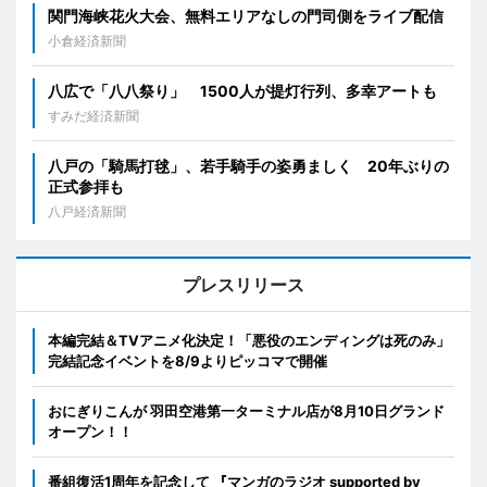
関門海峡花火大会、無料エリアなしの門司側をライブ配信
小倉経済新聞
八広で「八八祭り」 1500人が提灯行列、多幸アートも
すみだ経済新聞
八戸の「騎馬打毬」、若手騎手の姿勇ましく 20年ぶりの
正式参拝も
八戸経済新聞
プレスリリース
本編完結＆TVアニメ化決定！「悪役のエンディングは死のみ」
完結記念イベントを8/9よりピッコマで開催
おにぎりこんが 羽田空港第一ターミナル店が8月10日グランド
オープン！！
番組復活1周年を記念して 『マンガのラジオ supported by