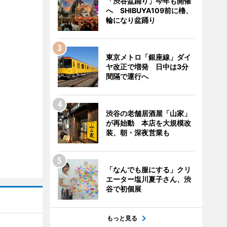
「渋谷盆踊り」今年も開催
へ SHIBUYA109前に櫓、
輪になり盆踊り
東京メトロ「銀座線」ダイ
ヤ改正で増発 日中は3分
間隔で運行へ
渋谷の老舗居酒屋「山家」
が再始動 本店を大規模改
装、朝・深夜営業も
「なんでも服にする」クリ
エーター塩川夏子さん、渋
谷で初個展
もっと見る