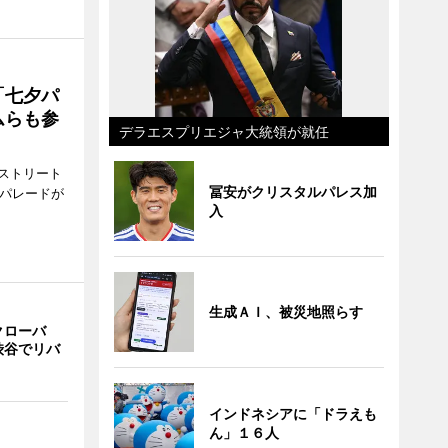
「七夕パ
ムらも参
デラエスプリエジャ大統領が就任
ストリート
冨安がクリスタルパレス加
でパレードが
入
生成ＡＩ、被災地照らす
クローバ
渋谷でリバ
インドネシアに「ドラえも
ん」１６人