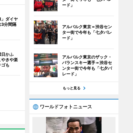
ード」
線」ダイヤ
は3分間隔
アルバルク東京＝渋谷セン
ター街で今年も「七夕パレ
ード」
縁日かふ
アルバルク東京のザック・
こやきや楽
バランスキー選手＝渋谷セ
チゴも
ンター街で今年も「七夕パ
レード」
もっと見る
ワールドフォトニュース