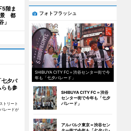
下5階ま
フォトフラッシュ
夜景 都
谷」
SHIBUYA CITY FC＝渋谷センター街で今
年も「七夕パレード」
「七夕パ
ムらも参
SHIBUYA CITY FC＝渋谷
センター街で今年も「七夕
パレード」
ストリート
でパレードが
アルバルク東京＝渋谷セン
ター街で今年も「七夕パレ