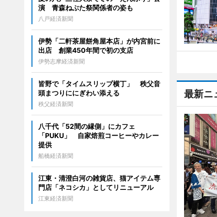
演 青森ねぶた祭関係者の姿も
八戸経済新聞
伊勢「二軒茶屋餅角屋本店」が内宮前に
出店 創業450年間で初の支店
伊勢志摩経済新聞
皆野で「タイムスリップ横丁」 秩父音
最新ニ
頭まつりににぎわい添える
秩父経済新聞
八千代「52間の縁側」にカフェ
「PUKU」 自家焙煎コーヒーやカレー
提供
船橋経済新聞
江東・清澄白河の雑貨店、猫アイテム専
門店「ネコシカ」としてリニューアル
江東経済新聞