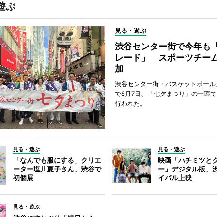
遊ぶ
見る・遊ぶ
渋谷センター街で今年も
レード」 スポーツチー
加
渋谷センター街・バスケットボール
で8月7日、「七夕まつり」の一環
行われた。
見る・遊ぶ
見る・遊ぶ
「なんでも服にする」クリエ
映画「ハチミツと
ーター塩川夏子さん、渋谷で
ー」デジタル版、
初個展
イバル上映
見る・遊ぶ