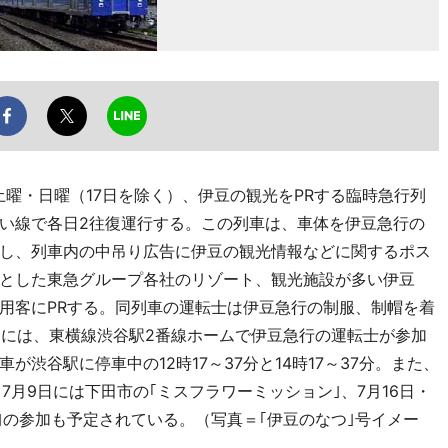
土曜・日曜（17日を除く）、伊豆の観光をPRする臨時急行列
らい線で各日2往復運行する。この列車は、車体を伊豆急行の
し、列車内の中吊り広告に伊豆の観光情報などに関するポス
とした東急グループ各社のリゾート、観光施設が多い伊豆
用客にPRする。同列車の運転士は伊豆急行の制服、制帽を着
3日には、東横線渋谷駅2番線ホームで伊豆急行の運転士が参加
渋谷駅に停車中の12時17～37分と14時17～37分。また、
7月9日には下田市の｢ミスフラワーミッション｣、7月16日・
｣の参加も予定されている。（写真＝｢伊豆のなつ｣号イメー