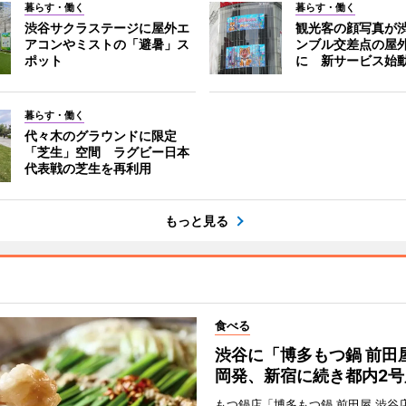
暮らす・働く
暮らす・働く
渋谷サクラステージに屋外エ
観光客の顔写真が
アコンやミストの「避暑」ス
ンブル交差点の屋
ポット
に 新サービス始
暮らす・働く
代々木のグラウンドに限定
「芝生」空間 ラグビー日本
代表戦の芝生を再利用
もっと見る
食べる
渋谷に「博多もつ鍋 前田
岡発、新宿に続き都内2号
もつ鍋店「博多もつ鍋 前田屋 渋谷