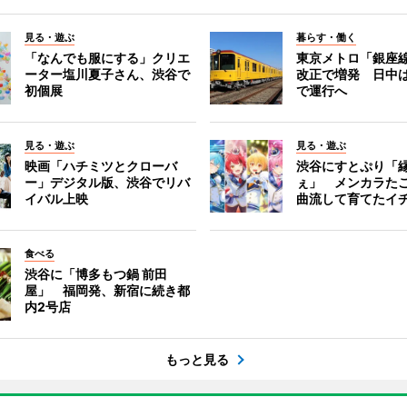
見る・遊ぶ
暮らす・働く
「なんでも服にする」クリエ
東京メトロ「銀座
ーター塩川夏子さん、渋谷で
改正で増発 日中
初個展
で運行へ
見る・遊ぶ
見る・遊ぶ
映画「ハチミツとクローバ
渋谷にすとぷり「
ー」デジタル版、渋谷でリバ
ぇ」 メンカラた
イバル上映
曲流して育てたイ
食べる
渋谷に「博多もつ鍋 前田
屋」 福岡発、新宿に続き都
内2号店
もっと見る