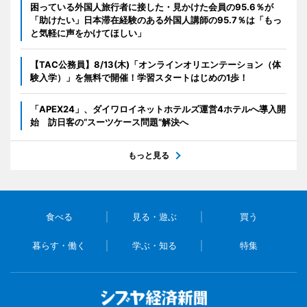
困っている外国人旅行者に接した・見かけた会員の95.6％が
「助けたい」日本滞在経験のある外国人講師の95.7％は「もっ
と気軽に声をかけてほしい」
【TAC公務員】8/13(木)「オンラインオリエンテーション（体
験入学）」を無料で開催！学習スタートはじめの1歩！
「APEX24」、ダイワロイネットホテルズ運営4ホテルへ導入開
始 訪日客の“スーツケース問題”解決へ
もっと見る
食べる
見る・遊ぶ
買う
暮らす・働く
学ぶ・知る
特集