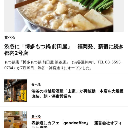
食べる
渋谷に「博多もつ鍋 前田屋」 福岡発、新宿に続き
都内2号店
もつ鍋店「博多もつ鍋 前田屋 渋谷店」（渋谷区神南1、TEL 03-5593-
0734）が7月19日、渋谷・神宮通りにオープンした。
食べる
渋谷の老舗居酒屋「山家」が再始動 本店を大規模
改装、朝・深夜営業も
食べる
表参道にカフェ「goodcoffee」 運営会社オフィ
スに併設