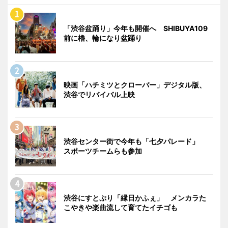
「渋谷盆踊り」今年も開催へ SHIBUYA109
前に櫓、輪になり盆踊り
映画「ハチミツとクローバー」デジタル版、
渋谷でリバイバル上映
渋谷センター街で今年も「七夕パレード」
スポーツチームらも参加
渋谷にすとぷり「縁日かふぇ」 メンカラた
こやきや楽曲流して育てたイチゴも