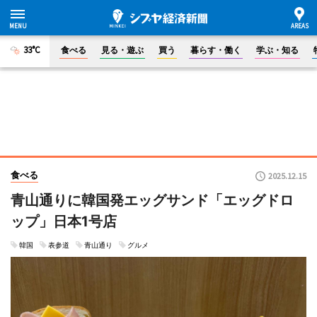
33°C
食べる
見る・遊ぶ
買う
暮らす・働く
学ぶ・知る
食べる
2025.12.15
青山通りに韓国発エッグサンド「エッグドロ
ップ」日本1号店
韓国
表参道
青山通り
グルメ