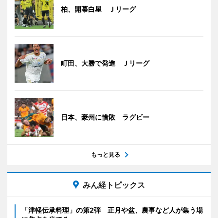
柏、開幕白星 Ｊリーグ
町田、大勝で発進 Ｊリーグ
日本、豪州に惜敗 ラグビー
もっと見る
みん経トピックス
「津軽伝承料理」の第2弾 正月や盆、農事など人が集う場