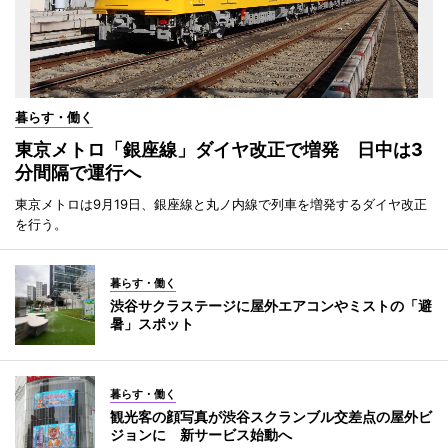
暮らす・働く
東京メトロ「銀座線」ダイヤ改正で増発 日中は3
分間隔で運行へ
東京メトロは9月19日、銀座線と丸ノ内線で列車を増発するダイヤ改正
を行う。
暮らす・働く
渋谷サクラステージに屋外エアコンやミストの「避
暑」スポット
暮らす・働く
観光客の顔写真が渋谷スクランブル交差点の屋外ビ
ジョンに 新サービス始動へ