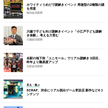
ホワイティうめだで謎解きイベント 周遊型の2種類の謎
を用意
梅田経済新聞
川越で子ども向け謎解きイベント「小江戸子ども謎解
き体験」 考える力育む
川越経済新聞
名駅の地下街「ユニモール」でリアル謎解き 3回目、
昨年より難易度アップ
名駅経済新聞
見る・遊ぶ
SCRAP、渋谷にリアル脱出ゲーム常設店 新作など4コ
ンテンツ