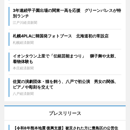
3年連続甲子園出場の関東一高を応援 グリーンパレスが特
別ランチ
江戸川経済新聞
札幌4PLAに韓国発フォトブース 北海道初の常設店
札幌経済新聞
イオンタウン上里で「伝統芸能まつり」 獅子舞や太鼓、
着物体験も
本庄経済新聞
佐賀の演劇団体・猫を飼う、八戸で初公演 男女の関係、
ピアノや彫刻を交えて
八戸経済新聞
プレスリリース
【令和8年熊本地震 復興支援】被災された方に豊島区の公営住