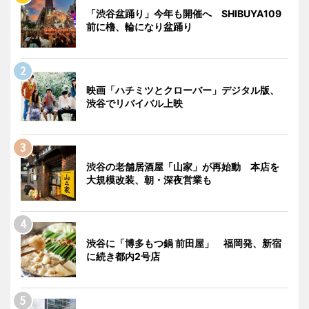
「渋谷盆踊り」今年も開催へ SHIBUYA109
前に櫓、輪になり盆踊り
映画「ハチミツとクローバー」デジタル版、
渋谷でリバイバル上映
渋谷の老舗居酒屋「山家」が再始動 本店を
大規模改装、朝・深夜営業も
渋谷に「博多もつ鍋 前田屋」 福岡発、新宿
に続き都内2号店