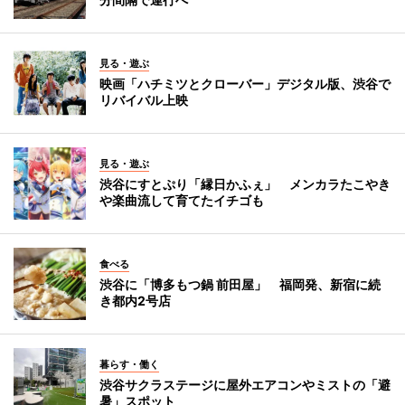
見る・遊ぶ
映画「ハチミツとクローバー」デジタル版、渋谷で
リバイバル上映
見る・遊ぶ
渋谷にすとぷり「縁日かふぇ」 メンカラたこやき
や楽曲流して育てたイチゴも
食べる
渋谷に「博多もつ鍋 前田屋」 福岡発、新宿に続
き都内2号店
暮らす・働く
渋谷サクラステージに屋外エアコンやミストの「避
暑」スポット