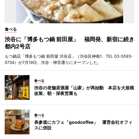
食べる
渋谷に「博多もつ鍋 前田屋」 福岡発、新宿に続き
都内2号店
もつ鍋店「博多もつ鍋 前田屋 渋谷店」（渋谷区神南1、TEL 03-5593-
0734）が7月19日、渋谷・神宮通りにオープンした。
食べる
渋谷の老舗居酒屋「山家」が再始動 本店を大規模
改装、朝・深夜営業も
食べる
表参道にカフェ「goodcoffee」 運営会社オフィ
スに併設