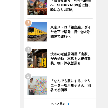
「渋谷盆踊り」今年も開催
へ SHIBUYA109前に櫓、
輪になり盆踊り
東京メトロ「銀座線」ダイ
ヤ改正で増発 日中は3分
間隔で運行へ
渋谷の老舗居酒屋「山家」
が再始動 本店を大規模改
装、朝・深夜営業も
「なんでも服にする」クリ
エーター塩川夏子さん、渋
谷で初個展
もっと見る