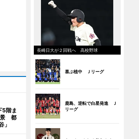
長崎日大が２回戦へ 高校野球
喜ぶ植中 Ｊリーグ
鹿島、逆転で白星発進 Ｊ
リーグ
下5階ま
夜景 都
谷」