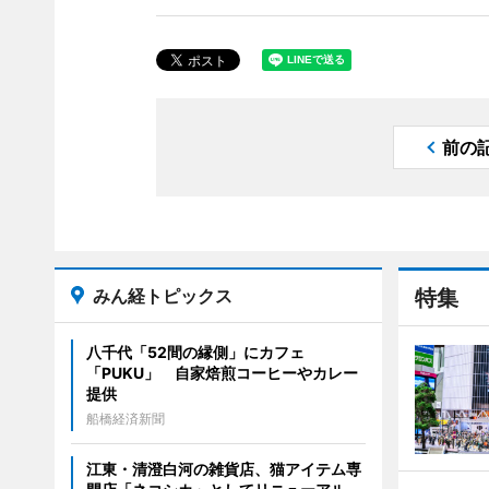
前の
みん経トピックス
特集
八千代「52間の縁側」にカフェ
「PUKU」 自家焙煎コーヒーやカレー
提供
船橋経済新聞
江東・清澄白河の雑貨店、猫アイテム専