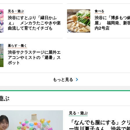
見る・遊ぶ
食べる
渋谷にすとぷり「縁日かふ
渋谷に「博多もつ鍋
ぇ」 メンカラたこやきや楽
屋」 福岡発、新
曲流して育てたイチゴも
内2号店
暮らす・働く
渋谷サクラステージに屋外エ
アコンやミストの「避暑」ス
ポット
もっと見る
遊ぶ
見る・遊ぶ
「なんでも服にする」ク
ー塩川夏子さん、渋谷で