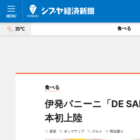
食べる
35°C
食べる
伊発パニーニ「DE S
本初上陸
原宿
ポップアップ
グルメ
明治通り