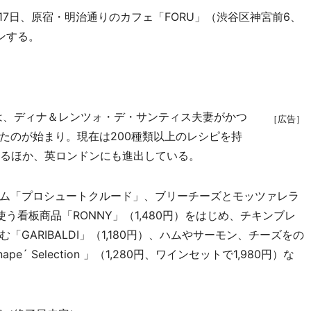
月17日、原宿・明治通りのカフェ「FORU」（渋谷区神宮前6、
ンする。
は、ディナ＆レンツォ・デ・サンティス夫妻がかつ
［広告］
たのが始まり。現在は200種類以上のレシピを持
えるほか、英ロンドンにも進出している。
ム「プロシュートクルード」、ブリーチーズとモッツァレラ
う看板商品「RONNY」（1,480円）をはじめ、チキンブレ
GARIBALDI」（1,180円）、ハムやサーモン、チーズをの
pe´ Selection 」（1,280円、ワインセットで1,980円）な