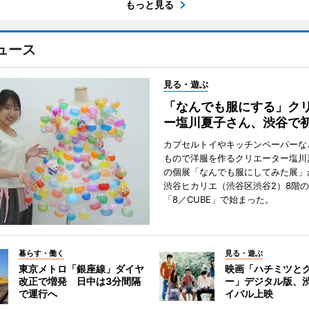
もっと見る
ュース
見る・遊ぶ
「なんでも服にする」ク
ー塩川夏子さん、渋谷で
カプセルトイやキッチンペーパーな
もので洋服を作るクリエーター塩川
の個展「なんでも服にしてみた展」
渋谷ヒカリエ（渋谷区渋谷2）8階
「8／CUBE」で始まった。
暮らす・働く
見る・遊ぶ
東京メトロ「銀座線」ダイヤ
映画「ハチミツと
改正で増発 日中は3分間隔
ー」デジタル版、
で運行へ
イバル上映