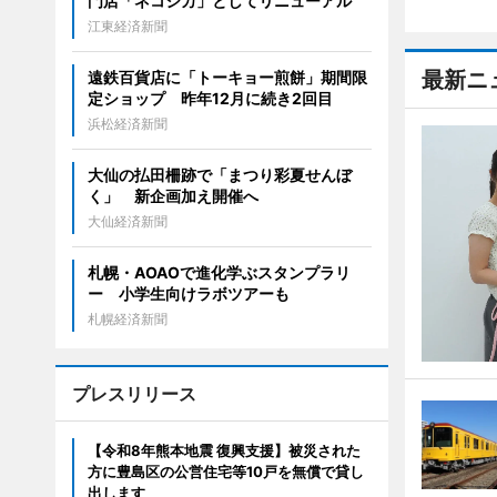
門店「ネコシカ」としてリニューアル
江東経済新聞
最新ニ
遠鉄百貨店に「トーキョー煎餅」期間限
定ショップ 昨年12月に続き2回目
浜松経済新聞
大仙の払田柵跡で「まつり彩夏せんぼ
く」 新企画加え開催へ
大仙経済新聞
札幌・AOAOで進化学ぶスタンプラリ
ー 小学生向けラボツアーも
札幌経済新聞
プレスリリース
【令和8年熊本地震 復興支援】被災された
方に豊島区の公営住宅等10戸を無償で貸し
出します