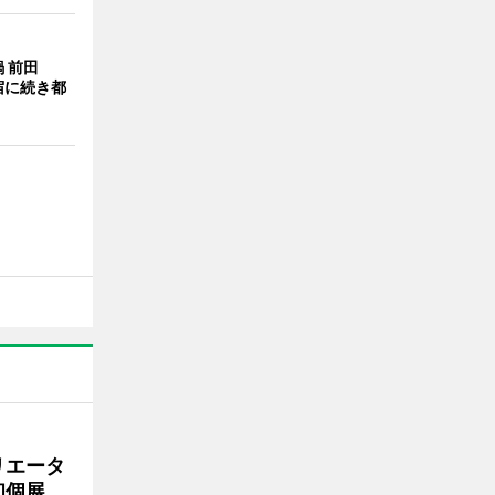
 前田
宿に続き都
リエータ
初個展