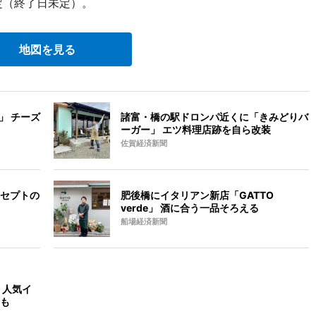
定（終了日未定）。
地図を見る
」 チーズ
諸富・橋の駅ドロンパ近くに「きみどりバ
ーガー」 エツ料理店跡を自ら改装
佐賀経済新聞
セプトの
肥後橋にイタリアン新店「GATTO
verde」 酒に合う一品そろえる
船場経済新聞
 人気イ
も