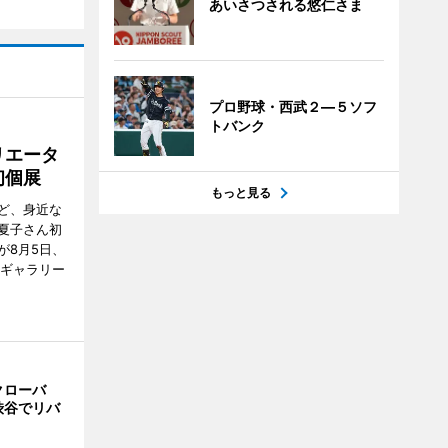
あいさつされる悠仁さま
プロ野球・西武２―５ソフ
トバンク
リエータ
初個展
もっと見る
ど、身近な
夏子さん初
が8月5日、
のギャラリー
クローバ
渋谷でリバ