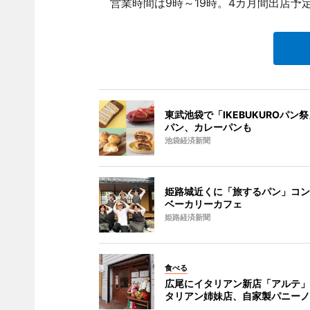
営業時間は9時～19時。4カ月間出店予
東武池袋で「IKEBUKUROパン祭
パン、カレーパンも
池袋経済新聞
姫路城近くに「旅するパン」コン
ベーカリーカフェ
姫路経済新聞
食べる
広尾にイタリアン新店「アルテ」
タリアン姉妹店、自家製パニーノ