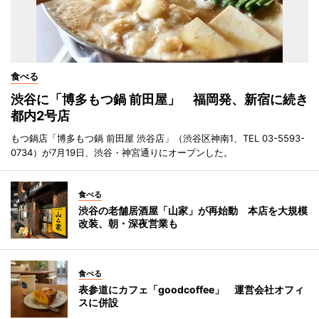
食べる
渋谷に「博多もつ鍋 前田屋」 福岡発、新宿に続き
都内2号店
もつ鍋店「博多もつ鍋 前田屋 渋谷店」（渋谷区神南1、TEL 03-5593-
0734）が7月19日、渋谷・神宮通りにオープンした。
食べる
渋谷の老舗居酒屋「山家」が再始動 本店を大規模
改装、朝・深夜営業も
食べる
表参道にカフェ「goodcoffee」 運営会社オフィ
スに併設