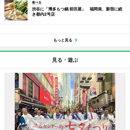
食べる
渋谷に「博多もつ鍋 前田屋」 福岡発、新宿に続
き都内2号店
もっと見る
見る・遊ぶ