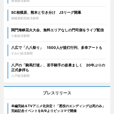
香港経済新聞
SC相模原、熊本と引き分け J3リーグ開幕
相模原町田経済新聞
関門海峡花火大会、無料エリアなしの門司側をライブ配信
小倉経済新聞
八広で「八八祭り」 1500人が提灯行列、多幸アートも
すみだ経済新聞
八戸の「騎馬打毬」、若手騎手の姿勇ましく 20年ぶりの
正式参拝も
八戸経済新聞
プレスリリース
本編完結＆TVアニメ化決定！「悪役のエンディングは死のみ」
完結記念イベントを8/9よりピッコマで開催