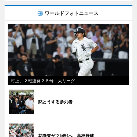
ワールドフォトニュース
村上、２戦連発２６号 大リーグ
黙とうする参列者
花巻東が２回戦へ 高校野球