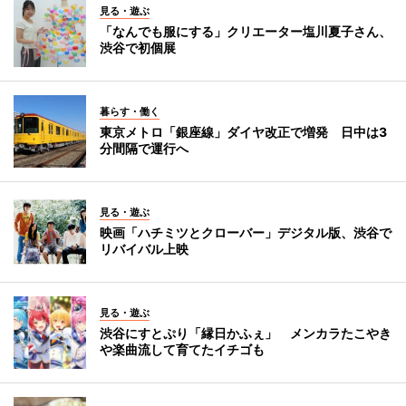
見る・遊ぶ
「なんでも服にする」クリエーター塩川夏子さん、
渋谷で初個展
暮らす・働く
東京メトロ「銀座線」ダイヤ改正で増発 日中は3
分間隔で運行へ
見る・遊ぶ
映画「ハチミツとクローバー」デジタル版、渋谷で
リバイバル上映
見る・遊ぶ
渋谷にすとぷり「縁日かふぇ」 メンカラたこやき
や楽曲流して育てたイチゴも