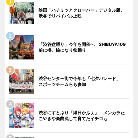
映画「ハチミツとクローバー」デジタル版、
渋谷でリバイバル上映
「渋谷盆踊り」今年も開催へ SHIBUYA109
前に櫓、輪になり盆踊り
渋谷センター街で今年も「七夕パレード」
スポーツチームらも参加
渋谷にすとぷり「縁日かふぇ」 メンカラた
こやきや楽曲流して育てたイチゴも