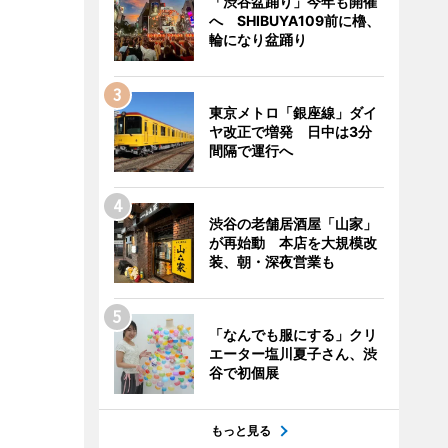
「渋谷盆踊り」今年も開催
へ SHIBUYA109前に櫓、
輪になり盆踊り
東京メトロ「銀座線」ダイ
ヤ改正で増発 日中は3分
間隔で運行へ
渋谷の老舗居酒屋「山家」
が再始動 本店を大規模改
装、朝・深夜営業も
「なんでも服にする」クリ
エーター塩川夏子さん、渋
谷で初個展
もっと見る