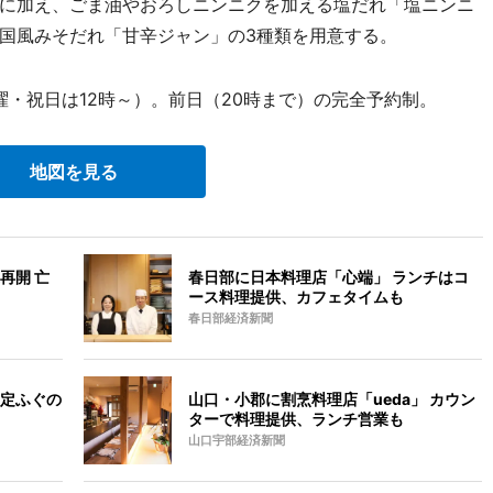
に加え、ごま油やおろしニンニクを加える塩だれ「塩ニンニ
国風みそだれ「甘辛ジャン」の3種類を用意する。
曜・祝日は12時～）。前日（20時まで）の完全予約制。
地図を見る
再開 亡
春日部に日本料理店「心端」 ランチはコ
ース料理提供、カフェタイムも
春日部経済新聞
定ふぐの
山口・小郡に割烹料理店「ueda」 カウン
ターで料理提供、ランチ営業も
山口宇部経済新聞