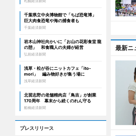
札幌経済新聞
千葉県立中央博物館で「ちば恐竜博」
巨大肉食恐竜や海の捕食者も
千葉経済新聞
岩木山神社向かいに「お山の花彩食堂 龍
最新ニ
の憩」 和食職人の夫婦が経営
弘前経済新聞
浅草・松が谷にニットカフェ「ito-
mori」 編み物好きが集う場に
浅草経済新聞
北習志野の老舗精肉店「鳥吉」が創業
170周年 幕末から続くのれん守る
船橋経済新聞
プレスリリース