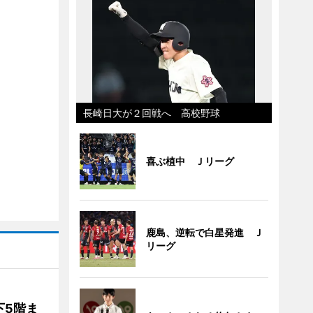
長崎日大が２回戦へ 高校野球
喜ぶ植中 Ｊリーグ
鹿島、逆転で白星発進 Ｊ
リーグ
下5階ま