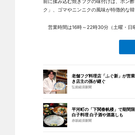
前に揉み込む焼きフグの味付けは、ポン酢
ク」、ゴマやニンニクの風味が特徴的な韓
営業時間は16時～22時30分（土曜・日
老舗フグ料理店「ふぐ新」が営業
き店主の孫が継ぐ
弘前経済新聞
平河町の「下関春帆楼」で期間限
白子料理 白子酒や酒蒸しも
赤坂経済新聞