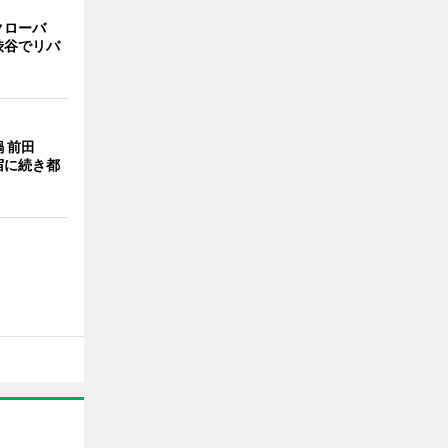
クローバ
渋谷でリバ
 前田
宿に続き都