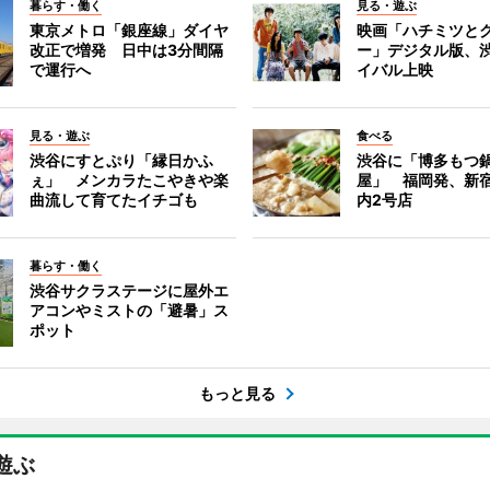
暮らす・働く
見る・遊ぶ
東京メトロ「銀座線」ダイヤ
映画「ハチミツと
改正で増発 日中は3分間隔
ー」デジタル版、
で運行へ
イバル上映
見る・遊ぶ
食べる
渋谷にすとぷり「縁日かふ
渋谷に「博多もつ鍋
ぇ」 メンカラたこやきや楽
屋」 福岡発、新
曲流して育てたイチゴも
内2号店
暮らす・働く
渋谷サクラステージに屋外エ
アコンやミストの「避暑」ス
ポット
もっと見る
遊ぶ