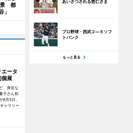
あいさつされる悠仁さま
夜景 都
谷」
プロ野球・西武２―５ソフ
トバンク
もっと見る
リエータ
初個展
ど、身近な
夏子さん初
が8月5日、
のギャラリー