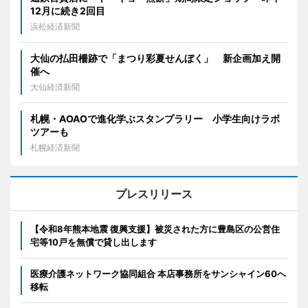
12月に続き2回目
浜松経済新聞
大仙の払田柵跡で「まつり彩夏せんぼく」 新企画加え開
催へ
大仙経済新聞
札幌・AOAOで進化学ぶスタンプラリー 小学生向けラボ
ツアーも
札幌経済新聞
プレスリリース
【令和8年熊本地震 復興支援】被災された方に豊島区の公営住
宅等10戸を無償で貸し出します
医療介護ネットワーク協同組合 本店事務所をサンシャイン60へ
移転