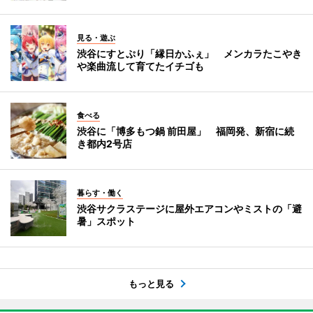
見る・遊ぶ
渋谷にすとぷり「縁日かふぇ」 メンカラたこやき
や楽曲流して育てたイチゴも
食べる
渋谷に「博多もつ鍋 前田屋」 福岡発、新宿に続
き都内2号店
暮らす・働く
渋谷サクラステージに屋外エアコンやミストの「避
暑」スポット
もっと見る