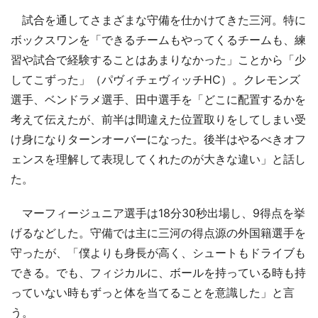
試合を通してさまざまな守備を仕かけてきた三河。特に
ボックスワンを「できるチームもやってくるチームも、練
習や試合で経験することはあまりなかった」ことから「少
してこずった」（パヴィチェヴィッチHC）。クレモンズ
選手、ベンドラメ選手、田中選手を「どこに配置するかを
考えて伝えたが、前半は間違えた位置取りをしてしまい受
け身になりターンオーバーになった。後半はやるべきオフ
ェンスを理解して表現してくれたのが大きな違い」と話し
た。
マーフィージュニア選手は18分30秒出場し、9得点を挙
げるなどした。守備では主に三河の得点源の外国籍選手を
守ったが、「僕よりも身長が高く、シュートもドライブも
できる。でも、フィジカルに、ボールを持っている時も持
っていない時もずっと体を当てることを意識した」と言
う。