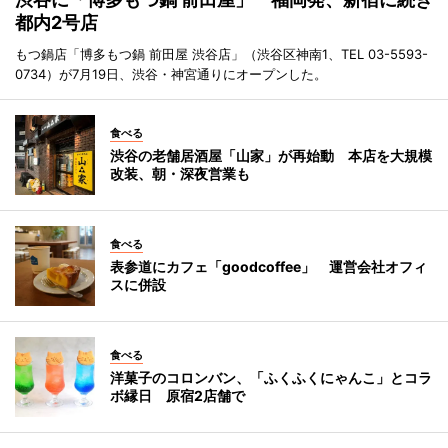
都内2号店
もつ鍋店「博多もつ鍋 前田屋 渋谷店」（渋谷区神南1、TEL 03-5593-
0734）が7月19日、渋谷・神宮通りにオープンした。
食べる
渋谷の老舗居酒屋「山家」が再始動 本店を大規模
改装、朝・深夜営業も
食べる
表参道にカフェ「goodcoffee」 運営会社オフィ
スに併設
食べる
洋菓子のコロンバン、「ふくふくにゃんこ」とコラ
ボ縁日 原宿2店舗で