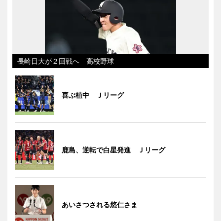
長崎日大が２回戦へ 高校野球
喜ぶ植中 Ｊリーグ
鹿島、逆転で白星発進 Ｊリーグ
あいさつされる悠仁さま