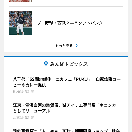
プロ野球・西武２―５ソフトバンク
もっと見る
みん経トピックス
八千代「52間の縁側」にカフェ「PUKU」 自家焙煎コー
ヒーやカレー提供
船橋経済新聞
江東・清澄白河の雑貨店、猫アイテム専門店「ネコシカ」
としてリニューアル
江東経済新聞
遠鉄百貨店に「トーキョー煎餅」期間限定ショップ 昨年