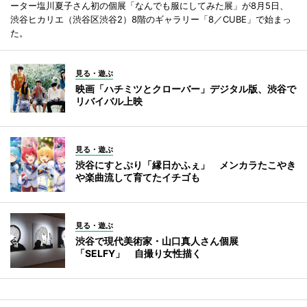
ーター塩川夏子さん初の個展「なんでも服にしてみた展」が8月5日、
渋谷ヒカリエ（渋谷区渋谷2）8階のギャラリー「8／CUBE」で始まっ
た。
見る・遊ぶ
映画「ハチミツとクローバー」デジタル版、渋谷で
リバイバル上映
見る・遊ぶ
渋谷にすとぷり「縁日かふぇ」 メンカラたこやき
や楽曲流して育てたイチゴも
見る・遊ぶ
渋谷で現代美術家・山口真人さん個展
「SELFY」 自撮り女性描く