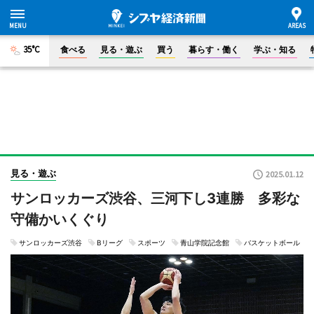
35°C
食べる
見る・遊ぶ
買う
暮らす・働く
学ぶ・知る
見る・遊ぶ
2025.01.12
サンロッカーズ渋谷、三河下し3連勝 多彩な
守備かいくぐり
サンロッカーズ渋谷
Bリーグ
スポーツ
青山学院記念館
バスケットボール