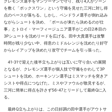
クレモンズ選手をマンツーマンで守り、残り4人がゾーン
を敷く「ボックスワン」という守備を見せた三河に対し得
点のペースが落ちる。しかし、ベンドラメ選手が倒れ込み
ながらシュートを決め、「ボールが来たら決めるのが仕
事」とトロイ・マーフィージュニア選手がこの日2本目の
3Pシュートを沈めリードを広げる。田中大貴選手は攻撃
時間が残り少ない中、得意のミドルレンジを沈めたり好守
からレイアップを決めたり攻守でチームを引っ張った。
41-31で迎えた後半立ち上がりは互いに守り合いの展開
となるが、クレモンズ選手が個人技で守備をかわして3P
シュートを沈め、ホーキンソン選手はミスマッチを突きア
シストや得点につなげた。ミスやファウルが散見するが、
三河に簡単に得点を許さず56-47とリードして最終Qに入
る。
最終Q立ち上がりは、この日好調の田中選手がアウトサ