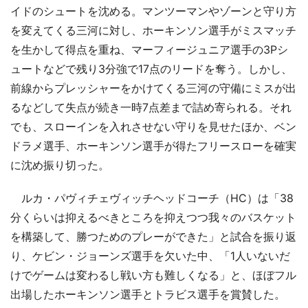
イドのシュートを沈める。マンツーマンやゾーンと守り方
を変えてくる三河に対し、ホーキンソン選手がミスマッチ
を生かして得点を重ね、マーフィージュニア選手の3Pシ
ュートなどで残り3分強で17点のリードを奪う。しかし、
前線からプレッシャーをかけてくる三河の守備にミスが出
るなどして失点が続き一時7点差まで詰め寄られる。それ
でも、スローインを入れさせない守りを見せたほか、ベン
ドラメ選手、ホーキンソン選手が得たフリースローを確実
に沈め振り切った。
ルカ・パヴィチェヴィッチヘッドコーチ（HC）は「38
分くらいは抑えるべきところを抑えつつ我々のバスケット
を構築して、勝つためのプレーができた」と試合を振り返
り、ケビン・ジョーンズ選手を欠いた中、「1人いないだ
けでゲームは変わるし戦い方も難しくなる」と、ほぼフル
出場したホーキンソン選手とトラビス選手を賞賛した。