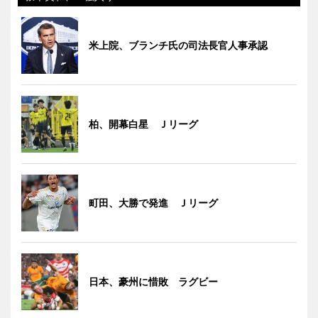
米上院、ブランチ氏の司法長官人事承認
柏、開幕白星 Ｊリーグ
町田、大勝で発進 Ｊリーグ
日本、豪州に惜敗 ラグビー