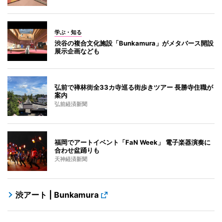
学ぶ・知る
渋谷の複合文化施設「Bunkamura」がメタバース開設
展示企画なども
弘前で禅林街全33カ寺巡る街歩きツアー 長勝寺住職が
案内
弘前経済新聞
福岡でアートイベント「FaN Week」 電子楽器演奏に
合わせ盆踊りも
天神経済新聞
渋アート | Bunkamura