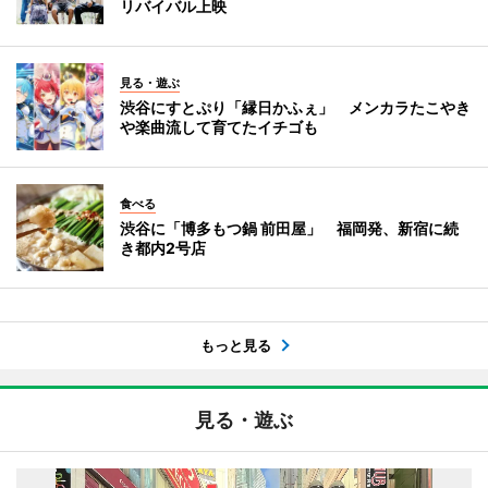
リバイバル上映
見る・遊ぶ
渋谷にすとぷり「縁日かふぇ」 メンカラたこやき
や楽曲流して育てたイチゴも
食べる
渋谷に「博多もつ鍋 前田屋」 福岡発、新宿に続
き都内2号店
もっと見る
見る・遊ぶ