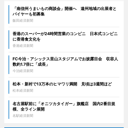
「南信州うまいもの商談会」開催へ 遠州地域の出展者と
バイヤーも初募集
飯田経済新聞
香港のスーパーが24時間営業のコンビニ 日本式コンビニ
に香港食文化を
香港経済新聞
FC今治・アシックス里山スタジアムでお披露目会 収容人
数約1.7倍に「成長」
今治経済新聞
松本・新村で13万本のヒマワリ満開 見頃は3週間ほど
松本経済新聞
名古屋駅前に「オニツカタイガー」旗艦店 国内2番目規
模、全ライン展開
名駅経済新聞