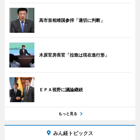
高市首相靖国参拝「適切に判断」
木原官房長官「拉致は現在進行形」
ＥＰＡ視野に議論継続
もっと見る
みん経トピックス