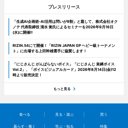
プレスリリース
「生成AI企画術-AI活用は問いが9割」と題して、株式会社オク
ノテ 代表取締役 清水 覚氏によるセミナーを2026年9月16日
(水)に開催!!
RIZIN.54にて開催！「RIZIN JAPAN GP ヘビー級トーナメン
ト」に出場する上田幹雄選手に協賛します！
「にじさんじ がんばらないボイス」「にじさんじ 束縛ボイス
Vol.2」、「ボイスビジュアルカード」2026年8月14日(金)12
時より販売決定！
もっと見る
食べる
見る・遊ぶ
買う
暮らす・働く
学ぶ・知る
特集