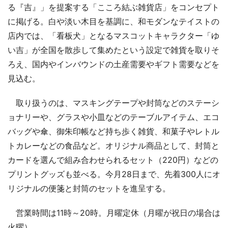
る『吉』」を提案する「こころ結ぶ雑貨店」をコンセプト
に掲げる。白や淡い木目を基調に、和モダンなテイストの
店内では、「看板犬」となるマスコットキャラクター「ゆ
い吉」が全国を散歩して集めたという設定で雑貨を取りそ
ろえ、国内やインバウンドの土産需要やギフト需要などを
見込む。
取り扱うのは、マスキングテープや封筒などのステーシ
ョナリーや、グラスや小皿などのテーブルアイテム、エコ
バッグや傘、御朱印帳など持ち歩く雑貨、和菓子やレトル
トカレーなどの食品など。オリジナル商品として、封筒と
カードを選んで組み合わせられるセット（220円）などの
プリントグッズも並べる。今月28日まで、先着300人にオ
リジナルの便箋と封筒のセットを進呈する。
営業時間は11時～20時。月曜定休（月曜が祝日の場合は
火曜）。