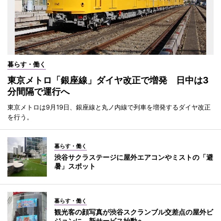
暮らす・働く
東京メトロ「銀座線」ダイヤ改正で増発 日中は3
分間隔で運行へ
東京メトロは9月19日、銀座線と丸ノ内線で列車を増発するダイヤ改正
を行う。
暮らす・働く
渋谷サクラステージに屋外エアコンやミストの「避
暑」スポット
暮らす・働く
観光客の顔写真が渋谷スクランブル交差点の屋外ビ
ジョンに 新サービス始動へ