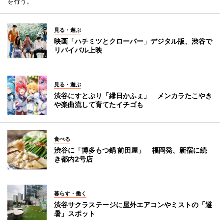
を行う。
見る・遊ぶ
映画「ハチミツとクローバー」デジタル版、渋谷で
リバイバル上映
見る・遊ぶ
渋谷にすとぷり「縁日かふぇ」 メンカラたこやき
や楽曲流して育てたイチゴも
食べる
渋谷に「博多もつ鍋 前田屋」 福岡発、新宿に続
き都内2号店
暮らす・働く
渋谷サクラステージに屋外エアコンやミストの「避
暑」スポット