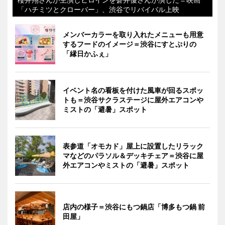
「ハチミツとクローバー」、渋谷でリバイバル上映
メンバーカラーを取り入れたメニューも用意
するフードのイメージ＝渋谷にすとぷりの
「縁日かふぇ」
イベント名の看板を付けた風車が回るスポッ
トも＝渋谷サクラステージに屋外エアコンや
ミストの「避暑」スポット
表参道「オモカド」屋上に設置したリラック
マなどのパラソル＆デッキチェア＝渋谷に屋
外エアコンやミストの「避暑」スポット
店内の様子＝渋谷にもつ鍋店「博多もつ鍋 前
田屋」