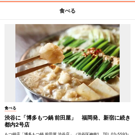
食べる
食べる
渋谷に「博多もつ鍋 前田屋」 福岡発、新宿に続き
都内2号店
もつ鍋店「博多もつ鍋 前田屋 渋谷店」（渋谷区神南1、TEL 03-5593-