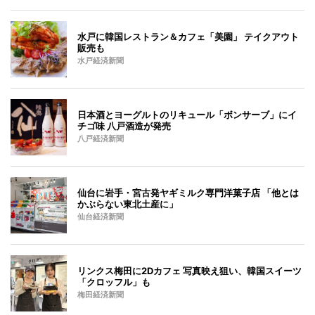
水戸に韓国レストラン＆カフェ「美園」 テイクアウト
販売も
水戸経済新聞
日本酒とヨーグルトのリキュール「ボンサーブ」にイ
チゴ味 八戸酒造が発売
八戸経済新聞
仙台に岩手・宮古発ヤギミルク専門洋菓子店 「他とは
かぶらない東北土産に」
仙台経済新聞
リンクス梅田に2Dカフェ 写真映え狙い、韓国スイーツ
「クロッフル」も
梅田経済新聞