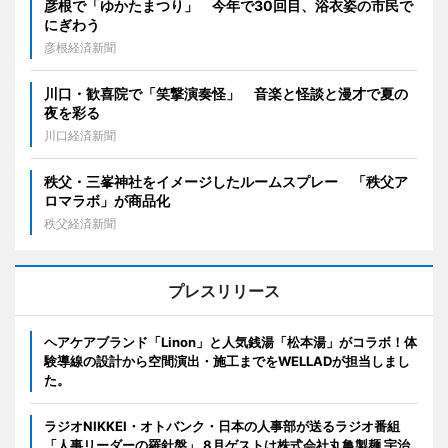
彦根で「ゆかたまつり」 今年で30回目、浴衣姿の市民で
にぎわう
彦根経済新聞
川口・歓喜院で「笑撃演奏怪」 音楽と怪談と漫才で夏の
夜を彩る
川口経済新聞
秩父・三峯神社をイメージしたルームスプレー 「秩父ア
ロマラボ」が商品化
秩父経済新聞
プレスリリース
ヘアケアブランド「Linon」と人気銭湯「松本湯」がコラボ！体
験導線の設計から空間演出・施工までをWELLADが担当しまし
た。
ラジオNIKKEI・オトバンク・日本の人事部が送るラジオ番組
「人事リーダーの羅針盤」 8月ゲストは株式会社丸亀製麺 宇治