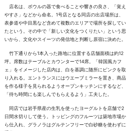
店名は、ボウルの器で食べることや響きの良さ、「覚え
やすさ」などから命名。1号店となる同店の出店場所は、
表参道や中目黒など含めて複数のエリアで場所を探してい
たという。その中で「新しい文化をつくりたい」という思
いから、文化やスイーツの発信地と判断し原宿に決めた。
竹下通りから1本入った路地に位置する店舗面積は約12
坪。席数はテーブルとカウンターで14席。「韓国風カフ
ェ」をイメージした店内は、白を基調に随所にピンクを取
り入れる。エントランスにはウエーブミラーを置き、商品
を作る様子を見られるようオープンキッチンにするなど、
「待ち時間にも楽しんでもらえるよう」工夫した。
同店では岩手県産の生乳を使ったヨーグルトを店舗で2
日間水切りして使う。トッピングのフルーツは築地市場か
ら仕入れ、グラノラはグルテンフリーで白砂糖を使わずに