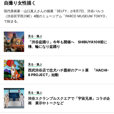
自撮り女性描く
現代美術家・山口真人さんの個展「SELFY」が8月7日、渋谷パルコ
（渋谷区宇田川町）4階のミュージアム「PARCO MUSEUM TOKYO」
で始まる。
見る・遊ぶ
「渋谷盆踊り」今年も開催へ SHIBUYA109前に
櫓、輪になり盆踊り
見る・遊ぶ
西武渋谷店で忠犬ハチ題材のアート展 「HACHI-
8 PROJECT」始動
見る・遊ぶ
渋谷スクランブルスクエアで「宇宙兄弟」コラボ企
画 展示やトークなど