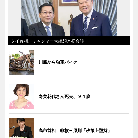
タイ首相、ミャンマー大統領と初会談
川底から独軍バイク
寿美花代さん死去、９４歳
高市首相、非核三原則「政策上堅持」