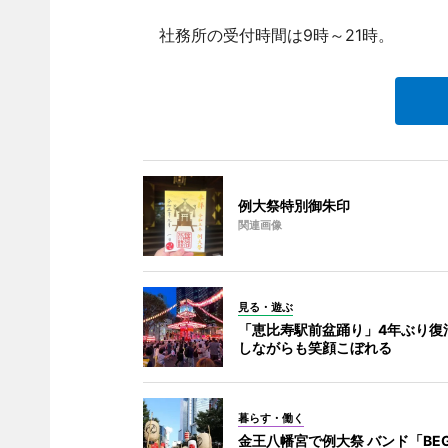
社務所の受付時間は9時～21時。
例大祭特別御朱印
関連画像
見る・遊ぶ
「恵比寿駅前盆踊り」4年ぶり復
しながらも笑顔こぼれる
暮らす・働く
金王八幡宮で例大祭 バンド「BEG