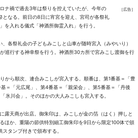
ロナ禍で過去3年は祭りを控えていたが、今年の
［広告］
祭となる。前日の8日に宵宮を迎え、宮司が各祭礼
」を入れる儀式「神酒所御霊入れ」を行う。
い、各祭礼会の子どもみこしと山車が随時宮入（みやいり）
しが巡行する神幸祭を行う。神酒所30カ所で宮みこし渡御を行
りから順次、連合みこしが宮入する。順番は、第1番基＝「豊
番基＝「元広尾」、第4番基＝「親栄会」、第5番基＝「丹後
＝「氷川会」。そのほかの大人みこしも宮入する。
に露天商が出店。御朱印は、みこしが金の箔（はく）押しと
るほか、重陽の節供特別細工御朱印を9日から限定100体で頒
供スタンプ付きで頒布する。