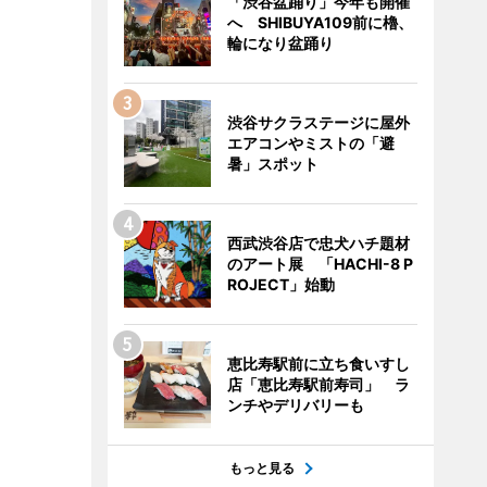
「渋谷盆踊り」今年も開催
へ SHIBUYA109前に櫓、
輪になり盆踊り
渋谷サクラステージに屋外
エアコンやミストの「避
暑」スポット
西武渋谷店で忠犬ハチ題材
のアート展 「HACHI-8 P
ROJECT」始動
恵比寿駅前に立ち食いすし
店「恵比寿駅前寿司」 ラ
ンチやデリバリーも
もっと見る