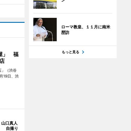
ローマ教皇、１１月に南米
歴訪
もっと見る
屋」 福
店
店」（渋谷
7月19日、渋
・山口真人
Y」 自撮り