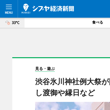
食べる
33°C
見る・遊ぶ
渋谷氷川神社例大祭が
し渡御や縁日など