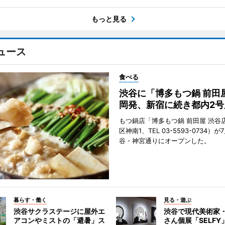
もっと見る
ュース
食べる
渋谷に「博多もつ鍋 前田
岡発、新宿に続き都内2号
もつ鍋店「博多もつ鍋 前田屋 渋谷
区神南1、TEL 03-5593-0734）が
谷・神宮通りにオープンした。
暮らす・働く
見る・遊ぶ
渋谷サクラステージに屋外エ
渋谷で現代美術家
アコンやミストの「避暑」ス
さん個展「SELF