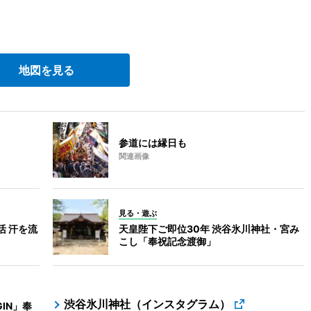
地図を見る
参道には縁日も
関連画像
見る・遊ぶ
活 汗を流
天皇陛下ご即位30年 渋谷氷川神社・宮み
こし「奉祝記念渡御」
渋谷氷川神社（インスタグラム）
IN」奉