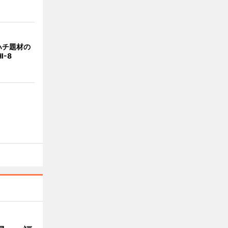
ハチ題材の
I-8