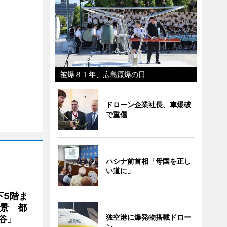
被爆８１年、広島原爆の日
ドローン企業社長、車爆破
で重傷
ハシナ前首相「母国を正し
い道に」
下5階ま
夜景 都
独空港に爆発物搭載ドロー
谷」
ン