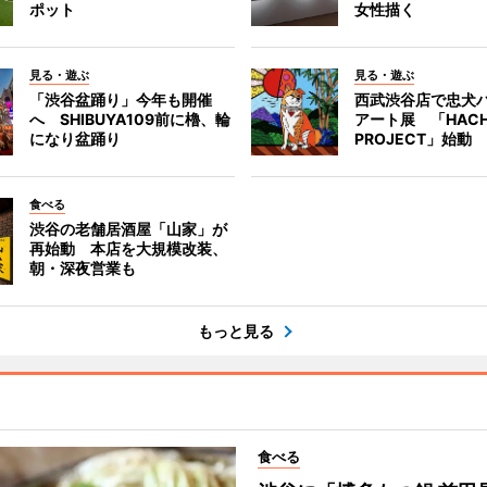
ポット
女性描く
見る・遊ぶ
見る・遊ぶ
「渋谷盆踊り」今年も開催
西武渋谷店で忠犬
へ SHIBUYA109前に櫓、輪
アート展 「HACH
になり盆踊り
PROJECT」始動
食べる
渋谷の老舗居酒屋「山家」が
再始動 本店を大規模改装、
朝・深夜営業も
もっと見る
食べる