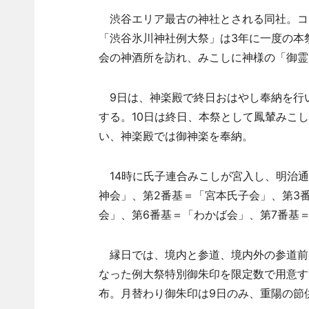
渋谷エリア最古の神社とされる同社。コ
「渋谷氷川神社例大祭」は3年に一度の本
会の神酒所を訪れ、みこしに神様の「御霊
9日は、神楽殿で終日おはやし奉納を行
する。10日は終日、本祭として鳳輦みこ
い、神楽殿では御神楽を奉納。
14時に氏子連合みこしが宮入し、明治通
神会」、第2番基＝「宮本氏子会」、第3
会」、第6番基＝「わかば会」、第7番基
縁日では、境内と参道、境内外の参道前
なった例大祭特別御朱印を限定数で用意す
布。月替わり御朱印は9日のみ、重陽の節