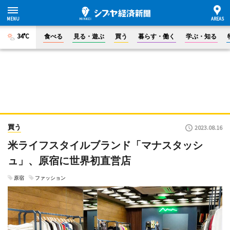
34°C
食べる
見る・遊ぶ
買う
暮らす・働く
学ぶ・知る
買う
2023.08.16
米ライフスタイルブランド「マナスタッシ
ュ」、原宿に世界初直営店
原宿
ファッション