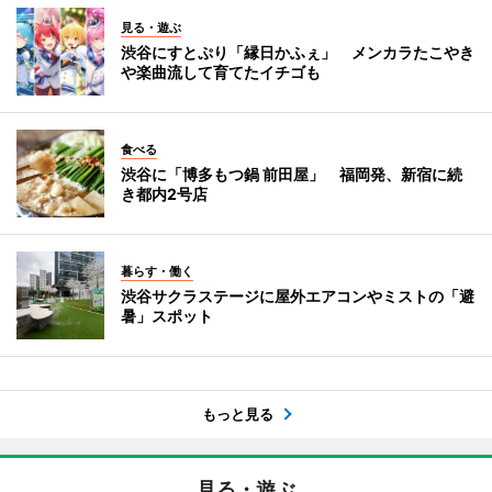
見る・遊ぶ
渋谷にすとぷり「縁日かふぇ」 メンカラたこやき
や楽曲流して育てたイチゴも
食べる
渋谷に「博多もつ鍋 前田屋」 福岡発、新宿に続
き都内2号店
暮らす・働く
渋谷サクラステージに屋外エアコンやミストの「避
暑」スポット
もっと見る
見る・遊ぶ