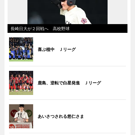
長崎日大が２回戦へ 高校野球
喜ぶ植中 Ｊリーグ
鹿島、逆転で白星発進 Ｊリーグ
あいさつされる悠仁さま