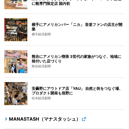
に靴専門限定店 国内初
横手にアメリカンバー「ニカ」 音楽ファンの店主が開
業
横手経済新聞
熊谷にアメリカン喫茶 3世代の家族がつなぐ、地域に
根付いた店づくり
熊谷経済新聞
安曇野にアウトドア店「YAU」 自然と街をつなぐ場、
プロダクト開発も視野に
松本経済新聞
MANASTASH（マナスタッシュ）