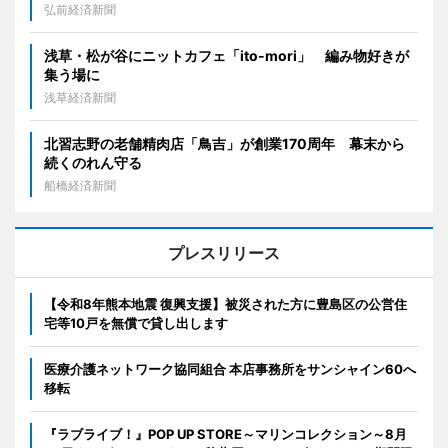
弘前経済新聞
浅草・松が谷にニットカフェ「ito-mori」 編み物好きが
集う場に
浅草経済新聞
北習志野の老舗精肉店「鳥吉」が創業170周年 幕末から
続くのれん守る
船橋経済新聞
プレスリリース
【令和8年熊本地震 復興支援】被災された方に豊島区の公営住
宅等10戸を無償で貸し出します
医療介護ネットワーク協同組合 本店事務所をサンシャイン60へ
移転
『ラブライブ！』POP UP STORE～マリンコレクション～8月