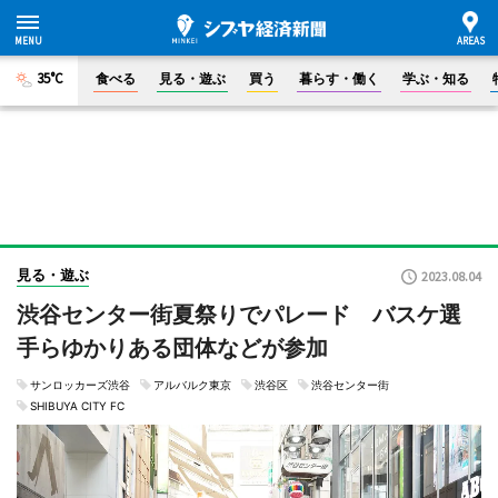
35°C
食べる
見る・遊ぶ
買う
暮らす・働く
学ぶ・知る
見る・遊ぶ
2023.08.04
渋谷センター街夏祭りでパレード バスケ選
手らゆかりある団体などが参加
サンロッカーズ渋谷
アルバルク東京
渋谷区
渋谷センター街
SHIBUYA CITY FC