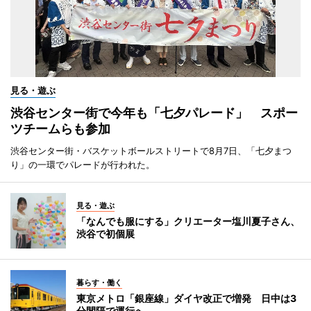
見る・遊ぶ
渋谷センター街で今年も「七夕パレード」 スポー
ツチームらも参加
渋谷センター街・バスケットボールストリートで8月7日、「七夕まつ
り」の一環でパレードが行われた。
見る・遊ぶ
「なんでも服にする」クリエーター塩川夏子さん、
渋谷で初個展
暮らす・働く
東京メトロ「銀座線」ダイヤ改正で増発 日中は3
分間隔で運行へ