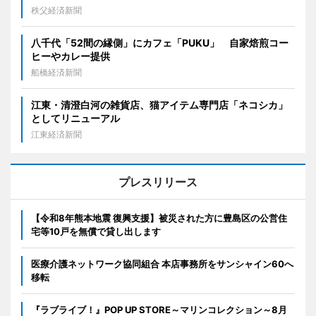
秩父経済新聞
八千代「52間の縁側」にカフェ「PUKU」 自家焙煎コー
ヒーやカレー提供
船橋経済新聞
江東・清澄白河の雑貨店、猫アイテム専門店「ネコシカ」
としてリニューアル
江東経済新聞
プレスリリース
【令和8年熊本地震 復興支援】被災された方に豊島区の公営住
宅等10戸を無償で貸し出します
医療介護ネットワーク協同組合 本店事務所をサンシャイン60へ
移転
『ラブライブ！』POP UP STORE～マリンコレクション～8月