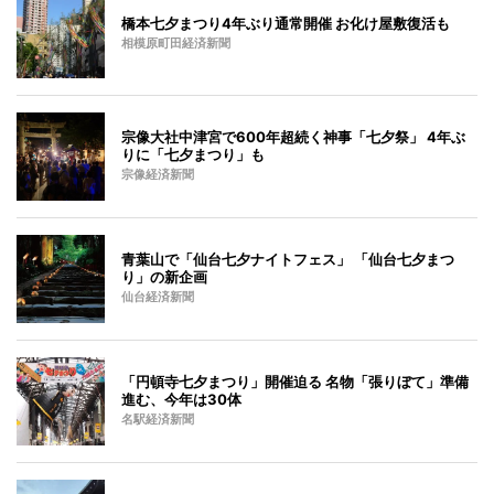
橋本七夕まつり4年ぶり通常開催 お化け屋敷復活も
相模原町田経済新聞
宗像大社中津宮で600年超続く神事「七夕祭」 4年ぶ
りに「七夕まつり」も
宗像経済新聞
青葉山で「仙台七夕ナイトフェス」 「仙台七夕まつ
り」の新企画
仙台経済新聞
「円頓寺七夕まつり」開催迫る 名物「張りぼて」準備
進む、今年は30体
名駅経済新聞