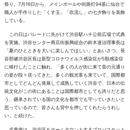
祭り。7月19日から、メインポールや街路灯94基に仙台で
職人が手作りした「くす玉」「吹流し」の七夕飾りを装飾
している。
この日はパレードに先がけて渋谷駅ハチ公前広場で式典
を実施。渋谷センター商店街振興組合の鈴木達治理事長は
「夏のひとときを大いに楽しんでほしい」とあいさつ。長
谷部健渋谷区長は新型コロナウイルス感染症が5類感染症
に移行したことに触れ、「多くの人が街に来て昔の元通り
の姿が段々戻ってきた。多くの観光客も来ていて、国際都
市としてどんどん発展して成熟していく渋谷で、日本の伝
統文化がこの街にあることは国際都市としても誇りだと思
う。継承されている国の文化を都市でも守っていきたいと
思っているので、皆さんも背中を押してくれたらうれし
い」と続けた。
式典後は、渋谷区をホームタウンとするプロバスケット