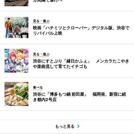
見る・遊ぶ
映画「ハチミツとクローバー」デジタル版、渋谷で
リバイバル上映
見る・遊ぶ
渋谷にすとぷり「縁日かふぇ」 メンカラたこやき
や楽曲流して育てたイチゴも
食べる
渋谷に「博多もつ鍋 前田屋」 福岡発、新宿に続
き都内2号店
もっと見る