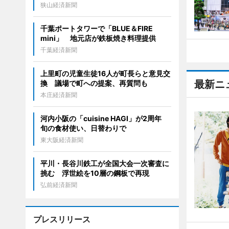
狭山経済新聞
千葉ポートタワーで「BLUE＆FIRE
mini」 地元店が鉄板焼き料理提供
千葉経済新聞
上里町の児童生徒16人が町長らと意見交
最新ニ
換 議場で町への提案、再質問も
本庄経済新聞
河内小阪の「cuisine HAGI」が2周年
旬の食材使い、日替わりで
東大阪経済新聞
平川・長谷川鉄工が全国大会一次審査に
挑む 浮世絵を10層の鋼板で再現
弘前経済新聞
プレスリリース