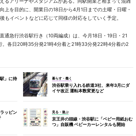
えるアリーナやスタジアムがある。同駅開業と相まって混雑
向上を目的に、開業日の18日から4月1日までの土曜・日曜・
今後もイベントなどに応じて同様の対応をしていく予定。
急行渋谷駅行き（10両編成）は、今月18日・19日・21
。各日20時35分発21時4分着と21時33分発22時4分着の2
駅」に待
暮らす・働く
渋谷駅乗り入れる鉄道3社、来年3月にダ
イヤ改正 運転本数変更など
ラッピン
見る・遊ぶ
行
京王井の頭線・渋谷駅に「ベビー用紙おむ
つ」自販機 ベビーカーレンタルも開始