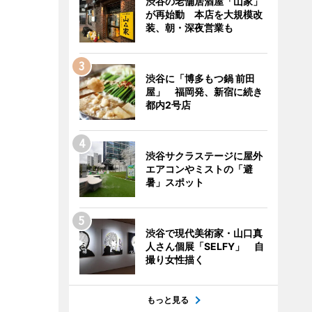
渋谷の老舗居酒屋「山家」
が再始動 本店を大規模改
装、朝・深夜営業も
渋谷に「博多もつ鍋 前田
屋」 福岡発、新宿に続き
都内2号店
渋谷サクラステージに屋外
エアコンやミストの「避
暑」スポット
渋谷で現代美術家・山口真
人さん個展「SELFY」 自
撮り女性描く
もっと見る