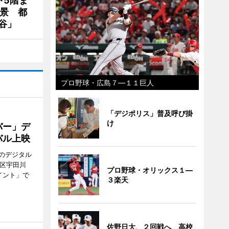
下5階ま
夜景 都
谷」
プロ野球・広島７―１１巨人
「デジポリス」普及呼び掛
け
バー」デ
バル上映
のデジタル
谷区宇田川
プロ野球・オリックス１―
イント」で
３楽天
佐野日大、２回戦へ 高校