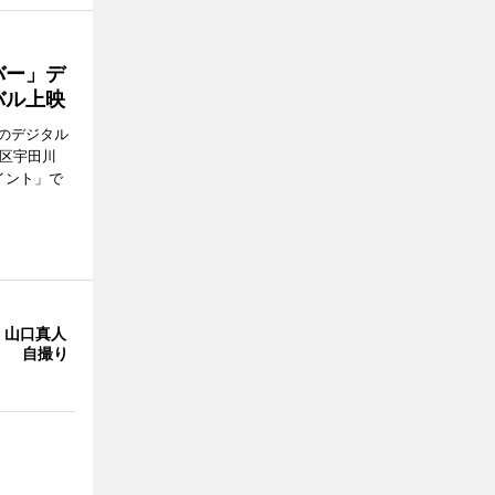
バー」デ
バル上映
のデジタル
谷区宇田川
イント」で
・山口真人
Y」 自撮り