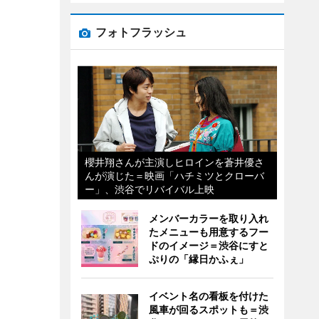
フォトフラッシュ
櫻井翔さんが主演しヒロインを蒼井優さ
んが演じた＝映画「ハチミツとクローバ
ー」、渋谷でリバイバル上映
メンバーカラーを取り入れ
たメニューも用意するフー
ドのイメージ＝渋谷にすと
ぷりの「縁日かふぇ」
イベント名の看板を付けた
風車が回るスポットも＝渋