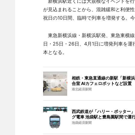
新横浜駅近くには大規模なイベントを行
が見込まれることから、混雑緩和と利便性
祝日の10日間、臨時で列車を増発する。
東急新横浜線・新横浜駅発、東急東横線直通
日・25日・26日、4月1日に増発列車を運行
本となる。
相鉄・東急直通線の新駅「新横浜
合室 AIカフェロボットなど設置
港北経済新聞
西武鉄道が「ハリー・ポッター」
グ電車 池袋駅と豊島園駅間で運
池袋経済新聞