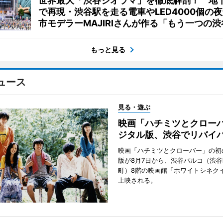
世界最大「渋谷ジオラマ」を徹底解剖！ 地
で再現・渋谷駅を走る電車やLED4000個の
市モデラーMAJIRIさんが作る「もう一つの渋
もっと見る
ュース
見る・遊ぶ
映画「ハチミツとクロー
ジタル版、渋谷でリバイ
映画「ハチミツとクローバー」の初
版が8月7日から、渋谷パルコ（渋
町）8階の映画館「ホワイトシネク
上映される。