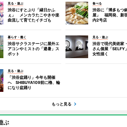
見る・遊ぶ
食べる
渋谷にすとぷり「縁日かふ
渋谷に「博多もつ鍋
ぇ」 メンカラたこやきや楽
屋」 福岡発、新
曲流して育てたイチゴも
内2号店
暮らす・働く
見る・遊ぶ
渋谷サクラステージに屋外エ
渋谷で現代美術家
アコンやミストの「避暑」ス
さん個展「SELF
ポット
女性描く
見る・遊ぶ
「渋谷盆踊り」今年も開催
へ SHIBUYA109前に櫓、輪
になり盆踊り
もっと見る
遊ぶ