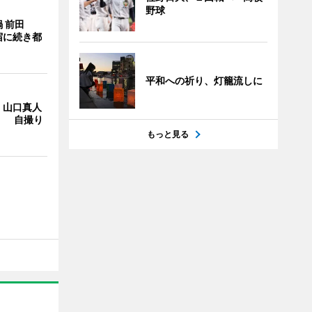
野球
 前田
宿に続き都
平和への祈り、灯籠流しに
・山口真人
Y」 自撮り
もっと見る