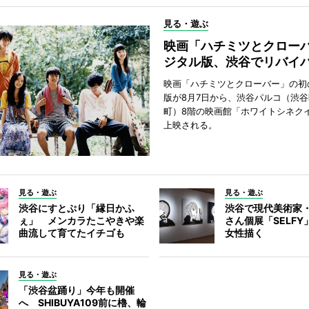
見る・遊ぶ
映画「ハチミツとクロー
ジタル版、渋谷でリバイ
映画「ハチミツとクローバー」の初
版が8月7日から、渋谷パルコ（渋
町）8階の映画館「ホワイトシネク
上映される。
見る・遊ぶ
見る・遊ぶ
渋谷にすとぷり「縁日かふ
渋谷で現代美術家
ぇ」 メンカラたこやきや楽
さん個展「SELF
曲流して育てたイチゴも
女性描く
見る・遊ぶ
「渋谷盆踊り」今年も開催
へ SHIBUYA109前に櫓、輪