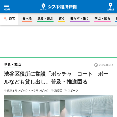
35°C
食べる
見る・遊ぶ
買う
暮らす・働く
学ぶ・知る
見る・遊ぶ
2022.08.17
渋谷区役所に常設「ボッチャ」コート ボー
ルなども貸し出し、普及・推進図る
東京オリンピック・パラリンピック
渋谷区
スポーツ