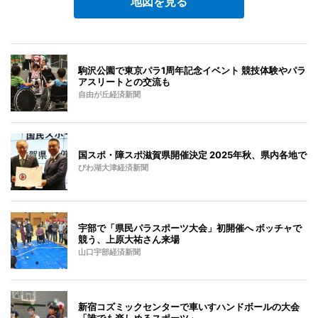
地図を見る
駒沢公園で東京パラ1周年記念イベント 競技体験やパラ
アスリートとの交流も
自由が丘経済新聞
国スポ・障スポ滋賀県開催決定 2025年秋、県内各地で
びわ湖大津経済新聞
宇部で「県民パラスポーツ大会」初開催へ ボッチャで
競う、上原大祐さん来場
山口宇部経済新聞
新宿コズミックセンターで車いすハンドボールの大会
「誰でも楽しめるスポーツ」