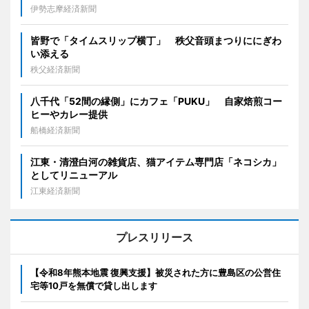
伊勢志摩経済新聞
皆野で「タイムスリップ横丁」 秩父音頭まつりににぎわ
い添える
秩父経済新聞
八千代「52間の縁側」にカフェ「PUKU」 自家焙煎コー
ヒーやカレー提供
船橋経済新聞
江東・清澄白河の雑貨店、猫アイテム専門店「ネコシカ」
としてリニューアル
江東経済新聞
プレスリリース
【令和8年熊本地震 復興支援】被災された方に豊島区の公営住
宅等10戸を無償で貸し出します