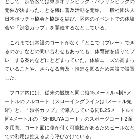
として、渋谷区では東京オリンピック・パラリンピックの
開催が決まったことを機に普及活動を開始。一般社団法人
日本ボッチャ協会と協定を結び、区内のイベントでの体験
会や「渋谷カップ」を開催するなどしている。
これまでは常設のコートがなく「どこで（プレー）でき
るのか」などの問い合わせもあっても、体育館を借りてプ
レーする案内などにとどまっていた。体験ニーズの高まっ
ていることや、さらなる普及・推進を図るため常設で設置
した。
フロア内には、従来の競技と同じ縦15メートル×横6メ
ートルのフルコート（スローイングラインは1メートル短
縮）と、「渋谷カップ」で導入している同8.25メートル×
同4メートルの「SHIBUYAコート」のスポーツコート2面
を用意。コート面に傷が付く可能性があるためヒールなど
での利用は控えるよう呼びかけている。