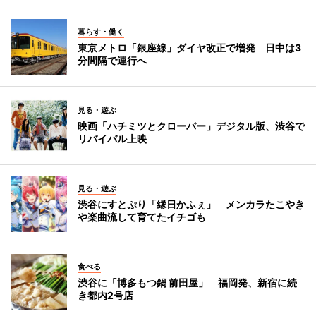
暮らす・働く
東京メトロ「銀座線」ダイヤ改正で増発 日中は3
分間隔で運行へ
見る・遊ぶ
映画「ハチミツとクローバー」デジタル版、渋谷で
リバイバル上映
見る・遊ぶ
渋谷にすとぷり「縁日かふぇ」 メンカラたこやき
や楽曲流して育てたイチゴも
食べる
渋谷に「博多もつ鍋 前田屋」 福岡発、新宿に続
き都内2号店