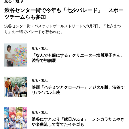
見る・遊ぶ
渋谷センター街で今年も「七夕パレード」 スポー
ツチームらも参加
渋谷センター街・バスケットボールストリートで8月7日、「七夕まつ
り」の一環でパレードが行われた。
見る・遊ぶ
「なんでも服にする」クリエーター塩川夏子さん、
渋谷で初個展
見る・遊ぶ
映画「ハチミツとクローバー」デジタル版、渋谷で
リバイバル上映
見る・遊ぶ
渋谷にすとぷり「縁日かふぇ」 メンカラたこやき
や楽曲流して育てたイチゴも