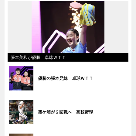
張本美和が優勝 卓球ＷＴＴ
優勝の張本兄妹 卓球ＷＴＴ
霞ケ浦が２回戦へ 高校野球