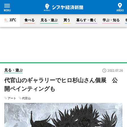
33°C
食べる
見る・遊ぶ
買う
暮らす・働く
学ぶ・知る
見る・遊ぶ
2022.07.26
代官山のギャラリーでヒロ杉山さん個展 公
開ペインティングも
アート
代官山