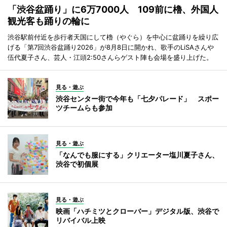
「渋谷盆踊り」に6万7000人 109前に櫓、外国人
観光客も踊りの輪に
渋谷駅前付近を歩行者天国にして櫓（やぐら）を中心に盆踊りを繰り広
げる「第7回渋谷盆踊り2026」が8月8日に開かれ、歌手のLiSAさんや
伍代夏子さん、芸人・江頭2:50さんらゲスト陣も会場を盛り上げた。
見る・遊ぶ
渋谷センター街で今年も「七夕パレード」 スポー
ツチームらも参加
見る・遊ぶ
「なんでも服にする」クリエーター塩川夏子さん、
渋谷で初個展
見る・遊ぶ
映画「ハチミツとクローバー」デジタル版、渋谷で
リバイバル上映