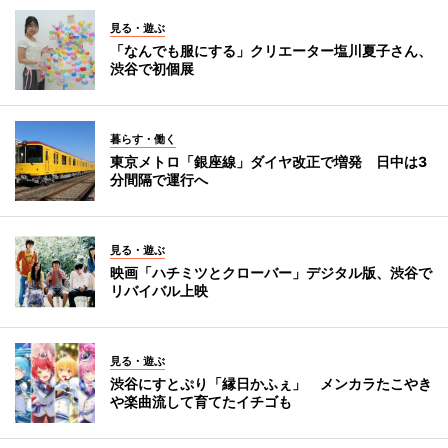
見る・遊ぶ
「なんでも服にする」クリエーター塩川夏子さん、
渋谷で初個展
暮らす・働く
東京メトロ「銀座線」ダイヤ改正で増発 日中は3
分間隔で運行へ
見る・遊ぶ
映画「ハチミツとクローバー」デジタル版、渋谷で
リバイバル上映
見る・遊ぶ
渋谷にすとぷり「縁日かふぇ」 メンカラたこやき
や楽曲流して育てたイチゴも