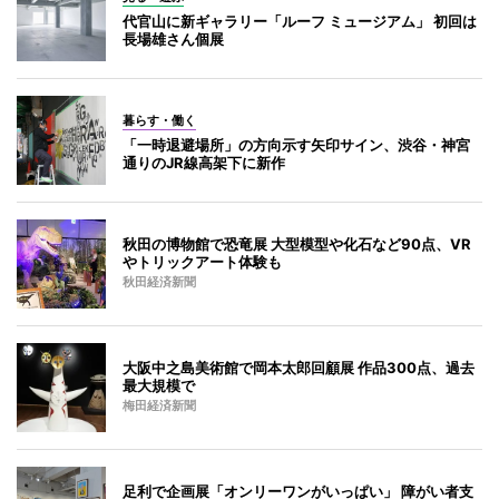
代官山に新ギャラリー「ルーフ ミュージアム」 初回は
長場雄さん個展
暮らす・働く
「一時退避場所」の方向示す矢印サイン、渋谷・神宮
通りのJR線高架下に新作
秋田の博物館で恐竜展 大型模型や化石など90点、VR
やトリックアート体験も
秋田経済新聞
大阪中之島美術館で岡本太郎回顧展 作品300点、過去
最大規模で
梅田経済新聞
足利で企画展「オンリーワンがいっぱい」 障がい者支