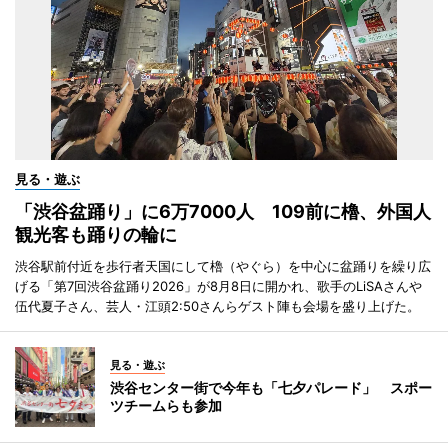
見る・遊ぶ
「渋谷盆踊り」に6万7000人 109前に櫓、外国人
観光客も踊りの輪に
渋谷駅前付近を歩行者天国にして櫓（やぐら）を中心に盆踊りを繰り広
げる「第7回渋谷盆踊り2026」が8月8日に開かれ、歌手のLiSAさんや
伍代夏子さん、芸人・江頭2:50さんらゲスト陣も会場を盛り上げた。
見る・遊ぶ
渋谷センター街で今年も「七夕パレード」 スポー
ツチームらも参加