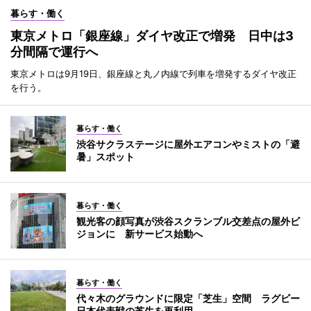
暮らす・働く
東京メトロ「銀座線」ダイヤ改正で増発 日中は3
分間隔で運行へ
東京メトロは9月19日、銀座線と丸ノ内線で列車を増発するダイヤ改正
を行う。
暮らす・働く
渋谷サクラステージに屋外エアコンやミストの「避
暑」スポット
暮らす・働く
観光客の顔写真が渋谷スクランブル交差点の屋外ビ
ジョンに 新サービス始動へ
暮らす・働く
代々木のグラウンドに限定「芝生」空間 ラグビー
日本代表戦の芝生を再利用