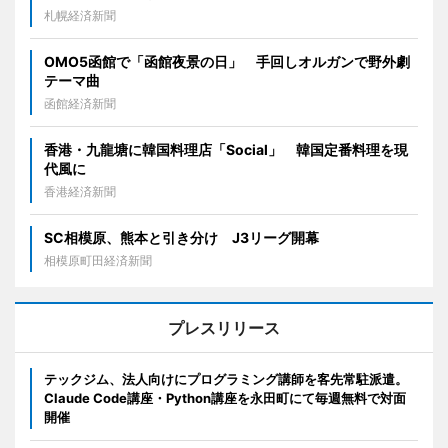
札幌経済新聞
OMO5函館で「函館夜景の日」 手回しオルガンで野外劇
テーマ曲
函館経済新聞
香港・九龍塘に韓国料理店「Social」 韓国定番料理を現
代風に
香港経済新聞
SC相模原、熊本と引き分け J3リーグ開幕
相模原町田経済新聞
プレスリリース
テックジム、法人向けにプログラミング講師を客先常駐派遣。
Claude Code講座・Python講座を永田町にて毎週無料で対面
開催