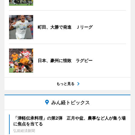
町田、大勝で発進 Ｊリーグ
日本、豪州に惜敗 ラグビー
もっと見る
みん経トピックス
「津軽伝承料理」の第2弾 正月や盆、農事など人が集う場
に焦点を当てる
弘前経済新聞