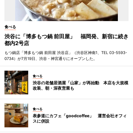
食べる
渋谷に「博多もつ鍋 前田屋」 福岡発、新宿に続き
都内2号店
もつ鍋店「博多もつ鍋 前田屋 渋谷店」（渋谷区神南1、TEL 03-5593-
0734）が7月19日、渋谷・神宮通りにオープンした。
食べる
渋谷の老舗居酒屋「山家」が再始動 本店を大規模
改装、朝・深夜営業も
食べる
表参道にカフェ「goodcoffee」 運営会社オフィ
スに併設