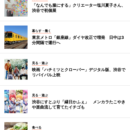
「なんでも服にする」クリエーター塩川夏子さん、
渋谷で初個展
暮らす・働く
東京メトロ「銀座線」ダイヤ改正で増発 日中は3
分間隔で運行へ
見る・遊ぶ
映画「ハチミツとクローバー」デジタル版、渋谷で
リバイバル上映
見る・遊ぶ
渋谷にすとぷり「縁日かふぇ」 メンカラたこやき
や楽曲流して育てたイチゴも
食べる