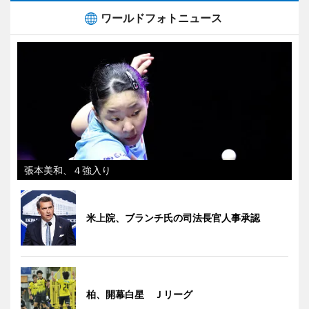
ワールドフォトニュース
張本美和、４強入り
米上院、ブランチ氏の司法長官人事承認
柏、開幕白星 Ｊリーグ