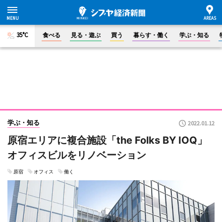
35°C
食べる
見る・遊ぶ
買う
暮らす・働く
学ぶ・知る
学ぶ・知る
2022.01.12
原宿エリアに複合施設「the Folks BY IOQ」
オフィスビルをリノベーション
原宿
オフィス
働く