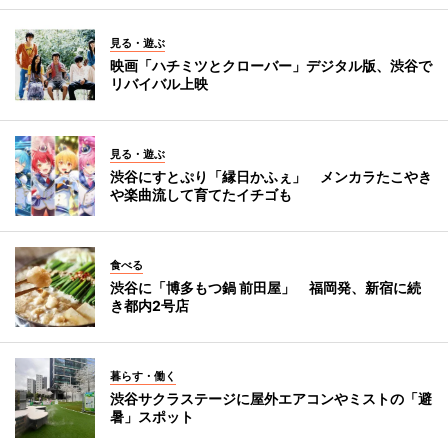
見る・遊ぶ
映画「ハチミツとクローバー」デジタル版、渋谷で
リバイバル上映
見る・遊ぶ
渋谷にすとぷり「縁日かふぇ」 メンカラたこやき
や楽曲流して育てたイチゴも
食べる
渋谷に「博多もつ鍋 前田屋」 福岡発、新宿に続
き都内2号店
暮らす・働く
渋谷サクラステージに屋外エアコンやミストの「避
暑」スポット