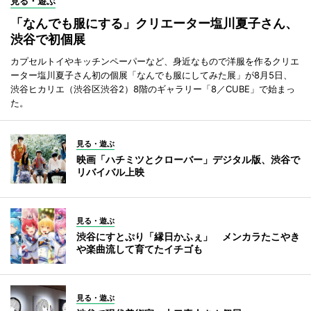
見る・遊ぶ
「なんでも服にする」クリエーター塩川夏子さん、
渋谷で初個展
カプセルトイやキッチンペーパーなど、身近なもので洋服を作るクリエ
ーター塩川夏子さん初の個展「なんでも服にしてみた展」が8月5日、
渋谷ヒカリエ（渋谷区渋谷2）8階のギャラリー「8／CUBE」で始まっ
た。
見る・遊ぶ
映画「ハチミツとクローバー」デジタル版、渋谷で
リバイバル上映
見る・遊ぶ
渋谷にすとぷり「縁日かふぇ」 メンカラたこやき
や楽曲流して育てたイチゴも
見る・遊ぶ