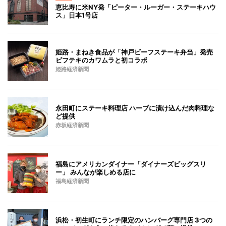
恵比寿に米NY発「ピーター・ルーガー・ステーキハウ
ス」日本1号店
姫路・まねき食品が「神戸ビーフステーキ弁当」発売
ビフテキのカワムラと初コラボ
姫路経済新聞
永田町にステーキ料理店 ハーブに漬け込んだ肉料理な
ど提供
赤坂経済新聞
福島にアメリカンダイナー「ダイナーズビッグスリ
ー」 みんなが楽しめる店に
福島経済新聞
浜松・初生町にランチ限定のハンバーグ専門店 3つの