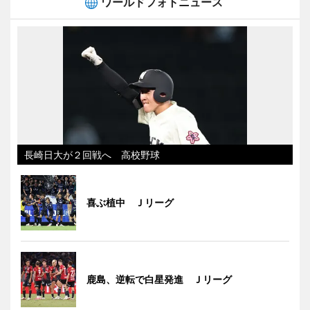
ワールドフォトニュース
長崎日大が２回戦へ 高校野球
喜ぶ植中 Ｊリーグ
鹿島、逆転で白星発進 Ｊリーグ