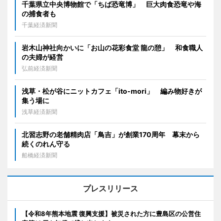
千葉県立中央博物館で「ちば恐竜博」 巨大肉食恐竜や海
の捕食者も
千葉経済新聞
岩木山神社向かいに「お山の花彩食堂 龍の憩」 和食職人
の夫婦が経営
弘前経済新聞
浅草・松が谷にニットカフェ「ito-mori」 編み物好きが
集う場に
浅草経済新聞
北習志野の老舗精肉店「鳥吉」が創業170周年 幕末から
続くのれん守る
船橋経済新聞
プレスリリース
【令和8年熊本地震 復興支援】被災された方に豊島区の公営住