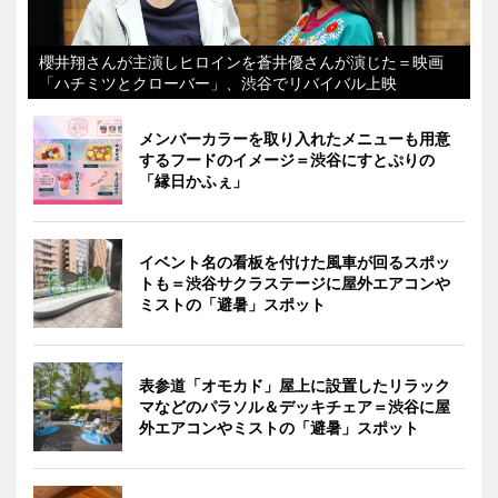
櫻井翔さんが主演しヒロインを蒼井優さんが演じた＝映画
「ハチミツとクローバー」、渋谷でリバイバル上映
メンバーカラーを取り入れたメニューも用意
するフードのイメージ＝渋谷にすとぷりの
「縁日かふぇ」
イベント名の看板を付けた風車が回るスポッ
トも＝渋谷サクラステージに屋外エアコンや
ミストの「避暑」スポット
表参道「オモカド」屋上に設置したリラック
マなどのパラソル＆デッキチェア＝渋谷に屋
外エアコンやミストの「避暑」スポット