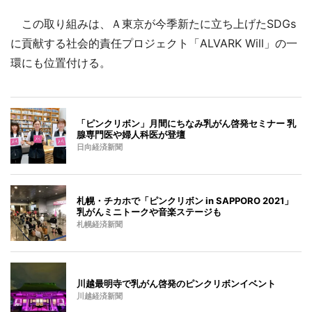
この取り組みは、Ａ東京が今季新たに立ち上げたSDGs
に貢献する社会的責任プロジェクト「ALVARK Will」の一
環にも位置付ける。
「ピンクリボン」月間にちなみ乳がん啓発セミナー 乳
腺専門医や婦人科医が登壇
日向経済新聞
札幌・チカホで「ピンクリボン in SAPPORO 2021」
乳がんミニトークや音楽ステージも
札幌経済新聞
川越最明寺で乳がん啓発のピンクリボンイベント
川越経済新聞