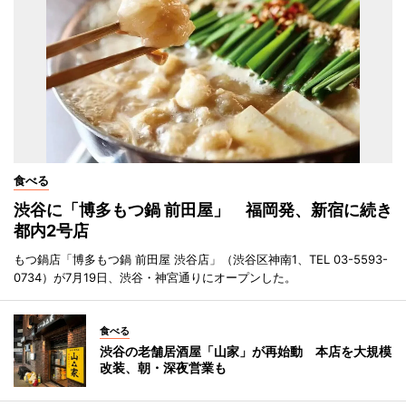
食べる
渋谷に「博多もつ鍋 前田屋」 福岡発、新宿に続き
都内2号店
もつ鍋店「博多もつ鍋 前田屋 渋谷店」（渋谷区神南1、TEL 03-5593-
0734）が7月19日、渋谷・神宮通りにオープンした。
食べる
渋谷の老舗居酒屋「山家」が再始動 本店を大規模
改装、朝・深夜営業も