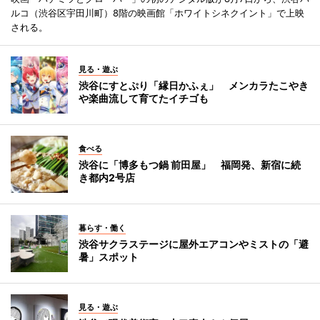
ルコ（渋谷区宇田川町）8階の映画館「ホワイトシネクイント」で上映
される。
見る・遊ぶ
渋谷にすとぷり「縁日かふぇ」 メンカラたこやき
や楽曲流して育てたイチゴも
食べる
渋谷に「博多もつ鍋 前田屋」 福岡発、新宿に続
き都内2号店
暮らす・働く
渋谷サクラステージに屋外エアコンやミストの「避
暑」スポット
見る・遊ぶ