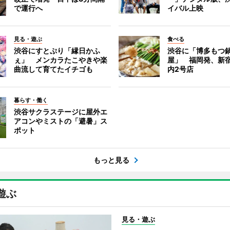
で運行へ
イバル上映
見る・遊ぶ
食べる
渋谷にすとぷり「縁日かふ
渋谷に「博多もつ鍋
ぇ」 メンカラたこやきや楽
屋」 福岡発、新
曲流して育てたイチゴも
内2号店
暮らす・働く
渋谷サクラステージに屋外エ
アコンやミストの「避暑」ス
ポット
もっと見る
遊ぶ
見る・遊ぶ