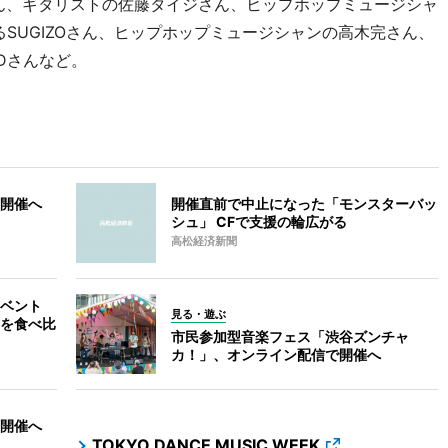
ん、ギタリストの佐藤タイジさん、ヒップホップミュージシャ
動するSUGIZOさん、ヒップホップミュージシャンの高木完さん、
y-Dさんなど。
開催へ
開催直前で中止になった「モンスターバッ
シュ」 CFで支援の輪広がる
高松経済新聞
ベント
見る・遊ぶ
を食べ比
市民参加型音楽フェス「渋谷ズンチャ
カ！」、オンライン配信で開催へ
開催へ
TOKYO DANCE MUSIC WEEK