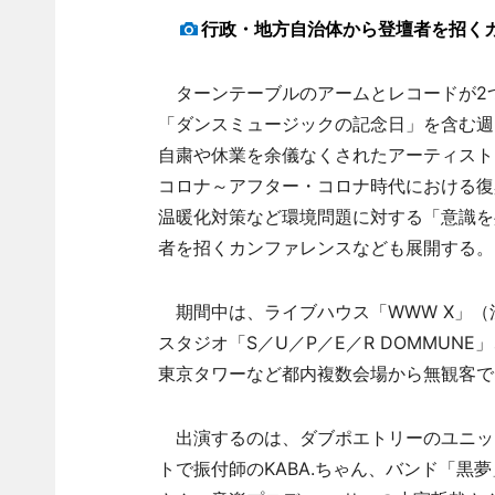
行政・地方自治体から登壇者を招く
ターンテーブルのアームとレコードが2つ
「ダンスミュージックの記念日」を含む週
自粛や休業を余儀なくされたアーティスト
コロナ～アフター・コロナ時代における復
温暖化対策など環境問題に対する「意識を
者を招くカンファレンスなども展開する。
期間中は、ライブハウス「WWW X」（
スタジオ「S／U／P／E／R DOMMUNE
東京タワーなど都内複数会場から無観客で
出演するのは、ダブポエトリーのユニット「い
トで振付師のKABA.ちゃん、バンド「