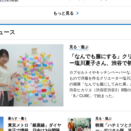
もっと見る
ュース
見る・遊ぶ
「なんでも服にする」ク
ー塩川夏子さん、渋谷で
カプセルトイやキッチンペーパーな
もので洋服を作るクリエーター塩川
の個展「なんでも服にしてみた展」
渋谷ヒカリエ（渋谷区渋谷2）8階
「8／CUBE」で始まった。
暮らす・働く
見る・遊ぶ
東京メトロ「銀座線」ダイヤ
映画「ハチミツと
改正で増発 日中は3分間隔
ー」デジタル版、