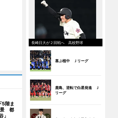
長崎日大が２回戦へ 高校野球
喜ぶ植中 Ｊリーグ
鹿島、逆転で白星発進 Ｊ
リーグ
下5階ま
夜景 都
谷」