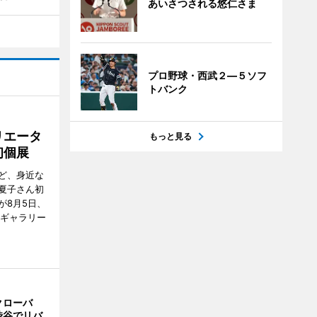
あいさつされる悠仁さま
プロ野球・西武２―５ソフ
トバンク
リエータ
もっと見る
初個展
ど、身近な
夏子さん初
が8月5日、
のギャラリー
クローバ
渋谷でリバ