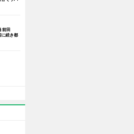
 前田
宿に続き都