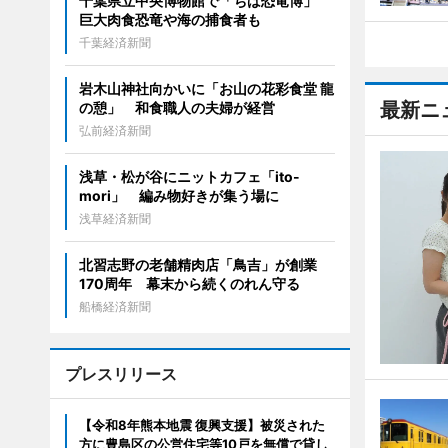
千葉県立中央博物館で「ちば恐竜博」
巨大肉食恐竜や海の捕食者も
千葉経済新聞
岩木山神社向かいに「お山の花彩食堂 龍
最新ニ
の憩」 和食職人の夫婦が経営
弘前経済新聞
浅草・松が谷にニットカフェ「ito-
mori」 編み物好きが集う場に
浅草経済新聞
北習志野の老舗精肉店「鳥吉」が創業
170周年 幕末から続くのれん守る
船橋経済新聞
プレスリリース
【令和8年熊本地震 復興支援】被災された
方に豊島区の公営住宅等10戸を無償で貸し