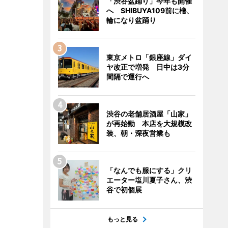
「渋谷盆踊り」今年も開催
へ SHIBUYA109前に櫓、
輪になり盆踊り
東京メトロ「銀座線」ダイ
ヤ改正で増発 日中は3分
間隔で運行へ
渋谷の老舗居酒屋「山家」
が再始動 本店を大規模改
装、朝・深夜営業も
「なんでも服にする」クリ
エーター塩川夏子さん、渋
谷で初個展
もっと見る