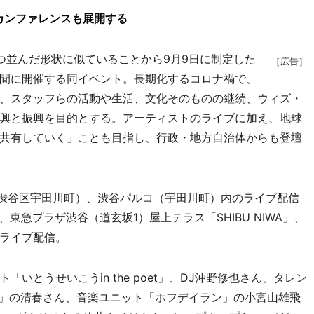
カンファレンスも展開する
並んだ形状に似ていることから9月9日に制定した
［広告］
間に開催する同イベント。長期化するコロナ禍で、
、スタッフらの活動や生活、文化そのものの継続、ウィズ・
興と振興を目的とする。アーティストのライブに加え、地球
共有していく」ことも目指し、行政・地方自治体からも登壇
渋谷区宇田川町）、渋谷パルコ（宇田川町）内のライブ配信
」、東急プラザ渋谷（道玄坂1）屋上テラス「SHIBU NIWA」、
ライブ配信。
とうせいこうin the poet」、DJ沖野修也さん、タレン
黒夢」の清春さん、音楽ユニット「ホフデイラン」の小宮山雄飛