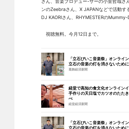
さん、音楽プロデュー-サーの小室哲哉さ
ンのZeebraさん、X JAPANなどで活
DJ KAORIさん、RHYMESTERのMumm
視聴無料。今月12日まで。
「立石ぴいこ音楽祭」オンライン
立石の音楽の灯を消さないために
葛飾経済新聞
経堂で高知の食文化オンラインイ
手作りの天日塩でカツオのたたき
べ
経堂経済新聞
「立石ぴいこ音楽祭」オンライン
立石の音楽の灯を消さないために