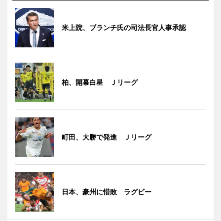
米上院、ブランチ氏の司法長官人事承認
柏、開幕白星 Ｊリーグ
町田、大勝で発進 Ｊリーグ
日本、豪州に惜敗 ラグビー