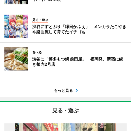
見る・遊ぶ
渋谷にすとぷり「縁日かふぇ」 メンカラたこやき
や楽曲流して育てたイチゴも
食べる
渋谷に「博多もつ鍋 前田屋」 福岡発、新宿に続
き都内2号店
もっと見る
見る・遊ぶ