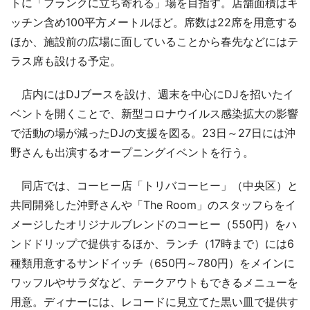
トに「フランクに立ち寄れる」場を目指す。店舗面積はキ
ッチン含め100平方メートルほど。席数は22席を用意する
ほか、施設前の広場に面していることから春先などにはテ
ラス席も設ける予定。
店内にはDJブースを設け、週末を中心にDJを招いたイ
ベントを開くことで、新型コロナウイルス感染拡大の影響
で活動の場が減ったDJの支援を図る。23日～27日には沖
野さんも出演するオープニングイベントを行う。
同店では、コーヒー店「トリバコーヒー」（中央区）と
共同開発した沖野さんや「The Room」のスタッフらをイ
メージしたオリジナルブレンドのコーヒー（550円）をハ
ンドドリップで提供するほか、ランチ（17時まで）には6
種類用意するサンドイッチ（650円～780円）をメインに
ワッフルやサラダなど、テークアウトもできるメニューを
用意。ディナーには、レコードに見立てた黒い皿で提供す