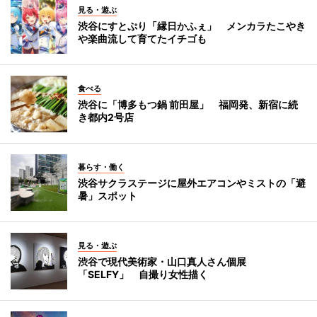
見る・遊ぶ
渋谷にすとぷり「縁日かふぇ」 メンカラたこやき
や楽曲流して育てたイチゴも
食べる
渋谷に「博多もつ鍋 前田屋」 福岡発、新宿に続
き都内2号店
暮らす・働く
渋谷サクラステージに屋外エアコンやミストの「避
暑」スポット
見る・遊ぶ
渋谷で現代美術家・山口真人さん個展
「SELFY」 自撮り女性描く