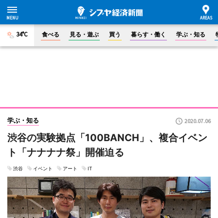
34°C
食べる
見る・遊ぶ
買う
暮らす・働く
学ぶ・知る
学ぶ・知る
2020.07.06
渋谷の実験拠点「100BANCH」、複合イベン
ト「ナナナナ祭」開催迫る
渋谷
イベント
アート
IT