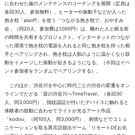
に合わせた歯のメンテナンスのコーチングを展開（定員は
各回30人、参加無料）。ヒーターや振動子などが入った
抱き枕「aisoff」を使う「つながる抱き枕で、おやすみ
会」（同20人、参加費は1,000円）は、離れた人と眠る前
の時間を共有するプロジェクト。インターネットのつなが
った環境で抱き枕の電源を入れると同じ抱き枕を持った相
手とペアリングされ、抱き枕は人肌のように温かくなり鼓
動をイメージした振動が起きるようになる。（今回はイベ
ント参加者をランダムでペアリングする）。
このほか、渋谷川を中心に時代ごとの渋谷の変遷をオン
ラインでたどる「昔の渋谷川へTimeTravel」（各回30
人、同3,000円）、指紋認証が付いたデバイスに触れると
体験者の鼓動に合わせてライトが光るアート作品
「kodou」（同100人、同3,000円）、表情などでコミュ
ニケーションを取る異言語脱出ゲーム「リモートDEお化