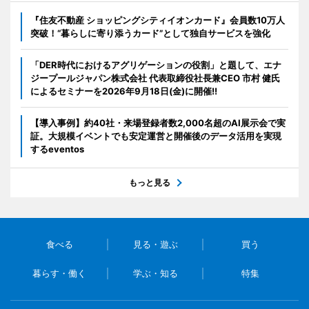
『住友不動産 ショッピングシティイオンカード』会員数10万人
突破！“暮らしに寄り添うカード”として独自サービスを強化
「DER時代におけるアグリゲーションの役割」と題して、エナ
ジープールジャパン株式会社 代表取締役社長兼CEO 市村 健氏
によるセミナーを2026年9月18日(金)に開催!!
【導入事例】約40社・来場登録者数2,000名超のAI展示会で実
証。大規模イベントでも安定運営と開催後のデータ活用を実現
するeventos
もっと見る
食べる
見る・遊ぶ
買う
暮らす・働く
学ぶ・知る
特集