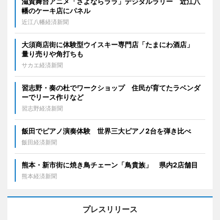
滋賀舞台アニメ「さよならララ」デジタルラリー 近江八
幡のケーキ店にパネル
近江八幡経済新聞
大須商店街に体験型ウイスキー専門店「たまにわ酒店」
量り売りや角打ちも
サカエ経済新聞
習志野・奏の杜でワークショップ 住民が育てたラベンダ
ーでリース作りなど
習志野経済新聞
飯田でピアノ演奏体験 世界三大ピアノ2台を弾き比べ
飯田経済新聞
熊本・新市街に焼き鳥チェーン「鳥貴族」 県内2店舗目
熊本経済新聞
プレスリリース