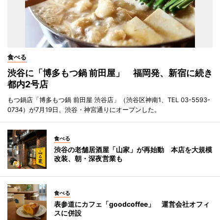
食べる
渋谷に「博多もつ鍋 前田屋」 福岡発、新宿に続き
都内2号店
もつ鍋店「博多もつ鍋 前田屋 渋谷店」（渋谷区神南1、TEL 03-5593-
0734）が7月19日、渋谷・神宮通りにオープンした。
食べる
渋谷の老舗居酒屋「山家」が再始動 本店を大規模
改装、朝・深夜営業も
食べる
表参道にカフェ「goodcoffee」 運営会社オフィ
スに併設