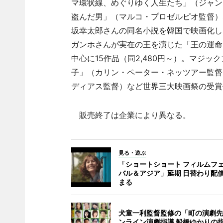
マ環状線、めぐりゆく人生たち」（ジャン
盗んだ男」（マルコ・プロゼルピオ監督）な
坂幸太郎さんの同名小説を韓国で映画化し
ガンホさんが実在の王を演じた「王の運命
中心に15作品（同2,480円～）。マジ
子」（カリン・ペーター・ネッツアー監督
ディアス監督）など世界三大映画祭の受賞作6
販売終了は企業により異なる。
見る・遊ぶ
「ショートショート フィルムフ
バル＆アジア」延期 日替わり配
まる
犬童一利監督監修の「町の演劇先
ンライン演劇指導 船橋ゆかりの