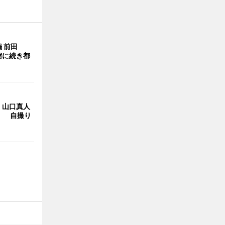
 前田
宿に続き都
・山口真人
Y」 自撮り