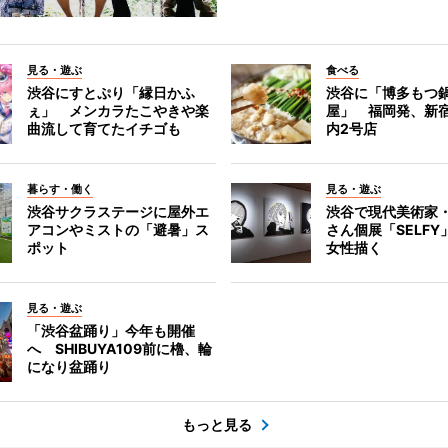
見る・遊ぶ
食べる
渋谷にすとぷり「縁日かふ
渋谷に「博多もつ鍋
ぇ」 メンカラたこやきや楽
屋」 福岡発、新
曲流して育てたイチゴも
内2号店
暮らす・働く
見る・遊ぶ
渋谷サクラステージに屋外エ
渋谷で現代美術家
アコンやミストの「避暑」ス
さん個展「SELF
ポット
女性描く
見る・遊ぶ
「渋谷盆踊り」今年も開催
へ SHIBUYA109前に櫓、輪
になり盆踊り
もっと見る