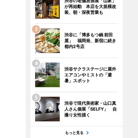
渋谷の老舗居酒屋「山家」
が再始動 本店を大規模改
装、朝・深夜営業も
渋谷に「博多もつ鍋 前田
屋」 福岡発、新宿に続き
都内2号店
渋谷サクラステージに屋外
エアコンやミストの「避
暑」スポット
渋谷で現代美術家・山口真
人さん個展「SELFY」 自
撮り女性描く
もっと見る