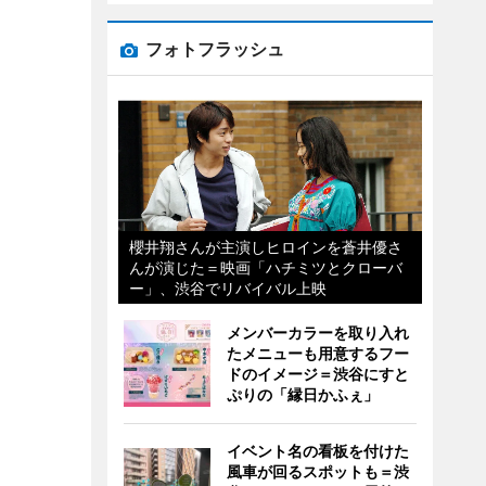
フォトフラッシュ
櫻井翔さんが主演しヒロインを蒼井優さ
んが演じた＝映画「ハチミツとクローバ
ー」、渋谷でリバイバル上映
メンバーカラーを取り入れ
たメニューも用意するフー
ドのイメージ＝渋谷にすと
ぷりの「縁日かふぇ」
イベント名の看板を付けた
風車が回るスポットも＝渋