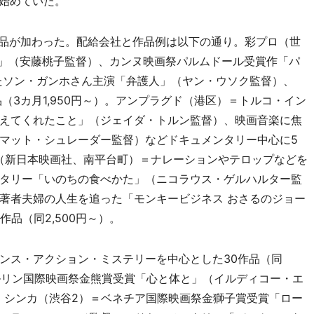
を始めていた。
作品が加わった。配給会社と作品例は以下の通り。彩プロ（世
リ」（安藤桃子監督）、カンヌ映画祭パルムドール受賞作「パ
たソン・ガンホさん主演「弁護人」（ヤン・ウソク監督）、
（3カ月1,950円～）。アンプラグド（港区）＝トルコ・イン
えてくれたこと」（ジェイダ・トルン監督）、映画音楽に焦
マット・シュレーダー監督）などドキュメンタリー中心に5
ウ（新日本映画社、南平台町）＝ナレーションやテロップなどを
タリー「いのちの食べかた」（ニコラウス・ゲルハルター監
著者夫婦の人生を追った「モンキービジネス おさるのジョー
品（同2,500円～）。
ンス・アクション・ミステリーを中心とした30作品（同
ベルリン国際映画祭金熊賞受賞「心と体と」（イルディコー・エ
）。シンカ（渋谷2）＝ベネチア国際映画祭金獅子賞受賞「ロー