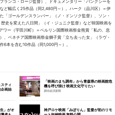
フランコ・ロージ監督）、ドキュメンタリー「バンクシーを
ど幅広く25作品（同2,480円～）。ハーク（品川区）＝伊
た「ゴールデンスランバー」（ノ・ドンソク監督）、ソン・
 歴史を変えた八日間」（イ・ジュニク監督）など韓国映画を
ックアワー（宇田川町）＝ベルリン国際映画祭金熊賞「私の、息
）、ベネチア国際映画祭金獅子賞「立ち去った女」（ラヴ・
本を含む10作品（同1,000円～）。
「映画のまち調布」から青森県の映画館危
ェスティ
機を呼び掛け 映画文化守りたい
信企画始
調布経済新聞
生」がオ
神戸ロケ映画「みぽりん」監督が初のリモ
指導者も
ート短編映画 無料公開