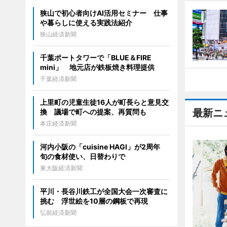
狭山で初心者向けAI活用セミナー 仕事
や暮らしに使える実践法紹介
狭山経済新聞
千葉ポートタワーで「BLUE＆FIRE
mini」 地元店が鉄板焼き料理提供
千葉経済新聞
上里町の児童生徒16人が町長らと意見交
最新ニ
換 議場で町への提案、再質問も
本庄経済新聞
河内小阪の「cuisine HAGI」が2周年
旬の食材使い、日替わりで
東大阪経済新聞
平川・長谷川鉄工が全国大会一次審査に
挑む 浮世絵を10層の鋼板で再現
弘前経済新聞