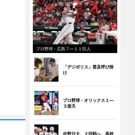
プロ野球・広島７―１１巨人
「デジポリス」普及呼び掛
け
プロ野球・オリックス１―
３楽天
佐野日大、２回戦へ 高校