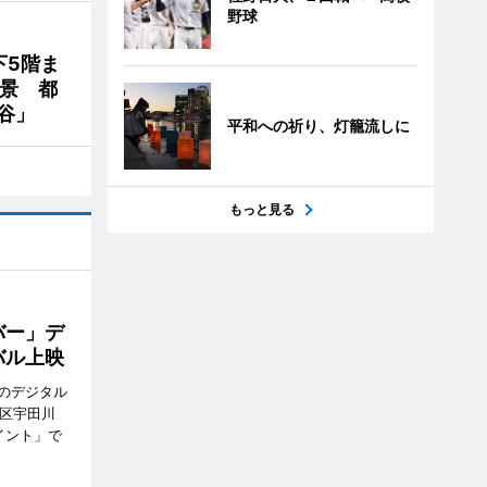
野球
下5階ま
夜景 都
谷」
平和への祈り、灯籠流しに
もっと見る
バー」デ
バル上映
のデジタル
谷区宇田川
イント」で