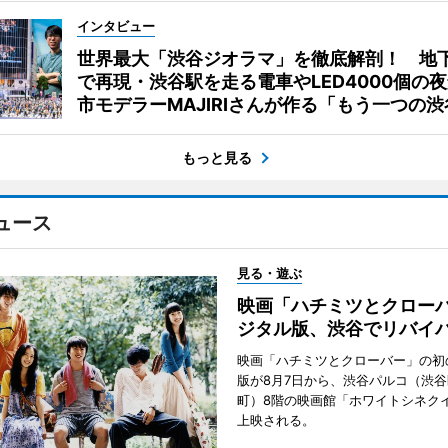
インタビュー
世界最大「渋谷ジオラマ」を徹底解剖！ 地
で再現・渋谷駅を走る電車やLED4000個の
市モデラーMAJIRIさんが作る「もう一つの渋
もっと見る
ュース
見る・遊ぶ
映画「ハチミツとクロー
ジタル版、渋谷でリバイ
映画「ハチミツとクローバー」の初
版が8月7日から、渋谷パルコ（渋
町）8階の映画館「ホワイトシネク
上映される。