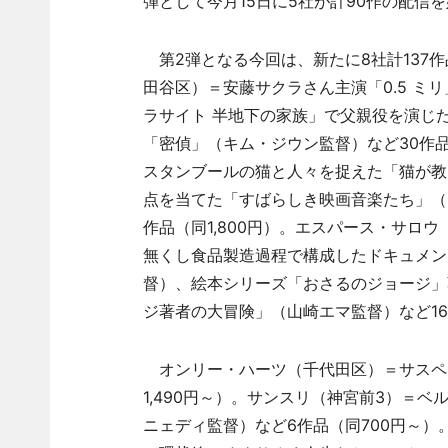
弾として今月15日に5社が計90作の配信
第2弾となる今回は、新たに8社計137
田谷区）＝安藤サクラさん主演「0.5 ミ
ラサイト 半地下の家族」で父親役を演じ
「密偵」（キム・ジウン監督）など30作品
スタンブールの猫と人々を捉えた「猫が教
点を当てた「すばらしき映画音楽たち」（
作品（同1,800円）。エスパース・サロ
無くし食品製造過程で構成したドキュメン
督）、絵本シリーズ「おさるのジョージ」
ジ著者の大冒険」（山崎エマ監督）など16作
オンリー・ハーツ（千代田区）＝サスペ
1,490円～）。サンスリ（神宮前3）＝
ニェディ監督）など6作品（同700円～