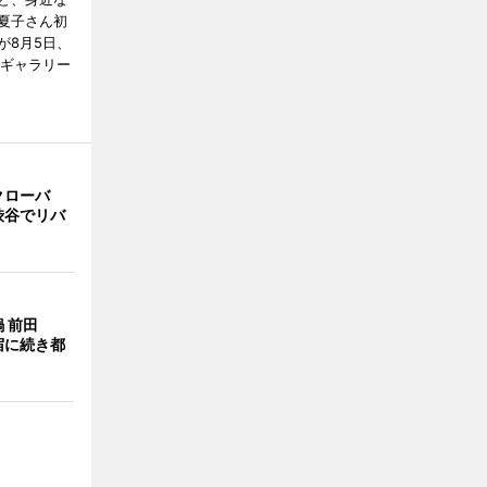
夏子さん初
が8月5日、
のギャラリー
クローバ
渋谷でリバ
 前田
宿に続き都