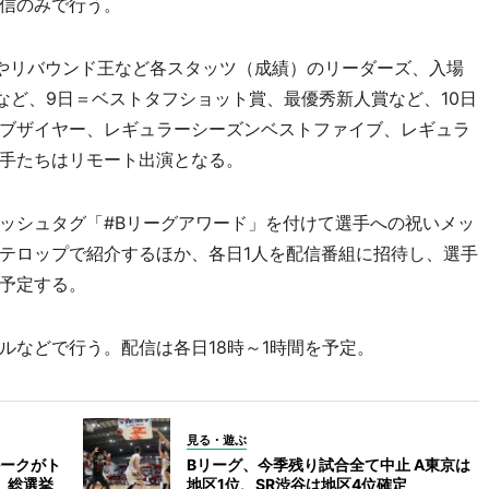
信のみで行う。
やリバウンド王など各スタッツ（成績）のリーダーズ、入場
Pなど、9日＝ベストタフショット賞、最優秀新人賞など、10日
ブザイヤー、レギュラーシーズンベストファイブ、レギュラ
手たちはリモート出演となる。
ッシュタグ「#Bリーグアワード」を付けて選手への祝いメッ
テロップで紹介するほか、各日1人を配信番組に招待し、選手
予定する。
などで行う。配信は各日18時～1時間を予定。
見る・遊ぶ
ルークがト
Bリーグ、今季残り試合全て中止 A東京は
」総選挙
地区1位、SR渋谷は地区4位確定