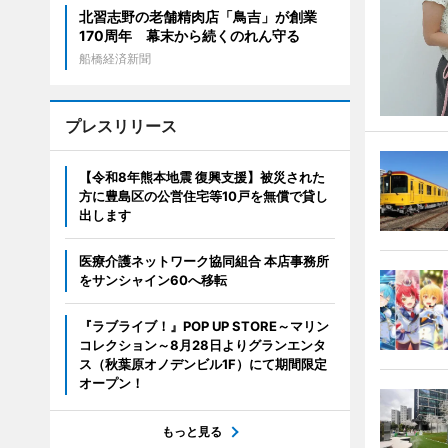
北習志野の老舗精肉店「鳥吉」が創業
170周年 幕末から続くのれん守る
船橋経済新聞
プレスリリース
【令和8年熊本地震 復興支援】被災された
方に豊島区の公営住宅等10戸を無償で貸し
出します
医療介護ネットワーク協同組合 本店事務所
をサンシャイン60へ移転
『ラブライブ！』POP UP STORE～マリン
コレクション～8月28日よりグランエンタ
ス（秋葉原オノデンビル1F）にて期間限定
オープン！
もっと見る