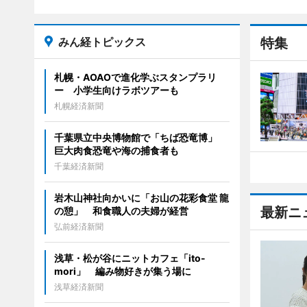
みん経トピックス
特集
札幌・AOAOで進化学ぶスタンプラリ
ー 小学生向けラボツアーも
札幌経済新聞
千葉県立中央博物館で「ちば恐竜博」
巨大肉食恐竜や海の捕食者も
千葉経済新聞
岩木山神社向かいに「お山の花彩食堂 龍
最新ニ
の憩」 和食職人の夫婦が経営
弘前経済新聞
浅草・松が谷にニットカフェ「ito-
mori」 編み物好きが集う場に
浅草経済新聞