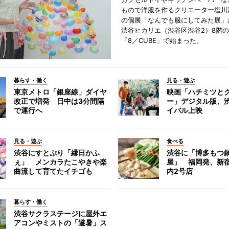
もので洋服を作るクリエーター塩川
の個展「なんでも服にしてみた展」
渋谷ヒカリエ（渋谷区渋谷2）8階
「8／CUBE」で始まった。
暮らす・働く
見る・遊ぶ
東京メトロ「銀座線」ダイヤ
映画「ハチミツと
改正で増発 日中は3分間隔
ー」デジタル版、
で運行へ
イバル上映
見る・遊ぶ
食べる
渋谷にすとぷり「縁日かふ
渋谷に「博多もつ鍋
ぇ」 メンカラたこやきや楽
屋」 福岡発、新
曲流して育てたイチゴも
内2号店
暮らす・働く
渋谷サクラステージに屋外エ
アコンやミストの「避暑」ス