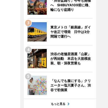
「渋谷盆踊り」今年も開催
へ SHIBUYA109前に櫓、
輪になり盆踊り
東京メトロ「銀座線」ダイ
ヤ改正で増発 日中は3分
間隔で運行へ
渋谷の老舗居酒屋「山家」
が再始動 本店を大規模改
装、朝・深夜営業も
「なんでも服にする」クリ
エーター塩川夏子さん、渋
谷で初個展
もっと見る