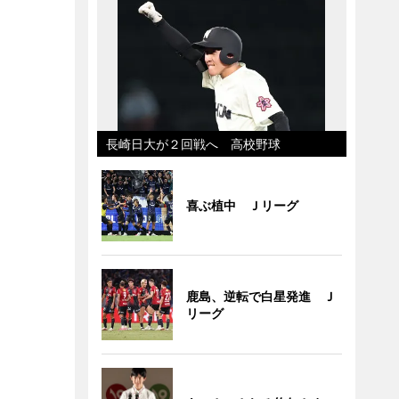
長崎日大が２回戦へ 高校野球
喜ぶ植中 Ｊリーグ
鹿島、逆転で白星発進 Ｊ
リーグ