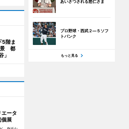
あいさつされる悠仁さま
プロ野球・西武２―５ソフ
トバンク
下5階ま
夜景 都
谷」
もっと見る
リエータ
初個展
ど、身近な