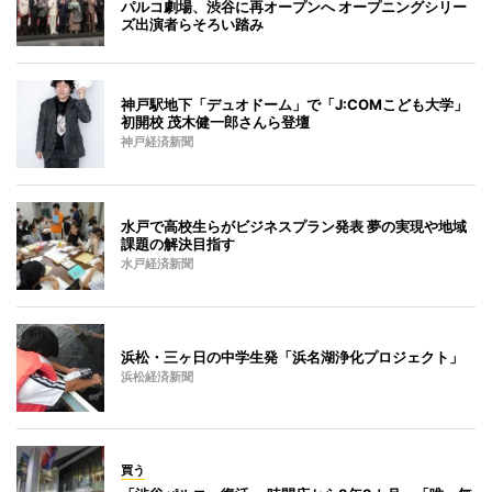
パルコ劇場、渋谷に再オープンへ オープニングシリー
ズ出演者らそろい踏み
神戸駅地下「デュオドーム」で「J:COMこども大学」
初開校 茂木健一郎さんら登壇
神戸経済新聞
水戸で高校生らがビジネスプラン発表 夢の実現や地域
課題の解決目指す
水戸経済新聞
浜松・三ヶ日の中学生発「浜名湖浄化プロジェクト」
浜松経済新聞
買う