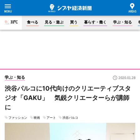
33°C
食べる
見る・遊ぶ
買う
暮らす・働く
学ぶ・知る
学ぶ・知る
2020.01.28
渋谷パルコに10代向けのクリエーティブスタ
ジオ「GAKU」 気鋭クリエーターらが講師
に
ファッション
映画
アート
渋谷パルコ