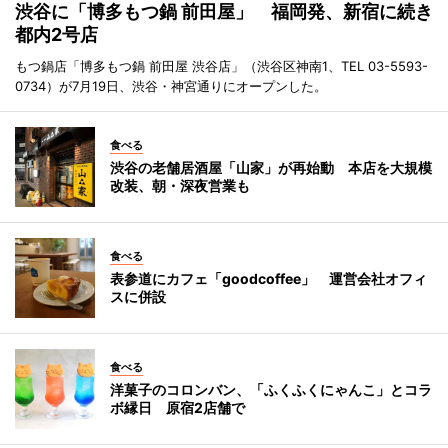
渋谷に「博多もつ鍋 前田屋」 福岡発、新宿に続き
都内2号店
もつ鍋店「博多もつ鍋 前田屋 渋谷店」（渋谷区神南1、TEL 03-5593-
0734）が7月19日、渋谷・神宮通りにオープンした。
食べる
渋谷の老舗居酒屋「山家」が再始動 本店を大規模
改装、朝・深夜営業も
食べる
表参道にカフェ「goodcoffee」 運営会社オフィ
スに併設
食べる
洋菓子のコロンバン、「ふくふくにゃんこ」とコラ
ボ縁日 原宿2店舗で