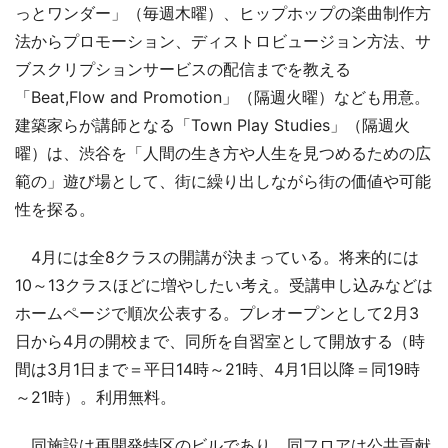
っとワンダー」（毎週木曜）、ヒップホップの楽曲制作方
法からプロモーション、ディストロビュージョン方法、サ
ブスクリプションサービスの配信までを教える
「Beat,Flow and Promotion」（隔週火曜）なども用意。
建築家らが講師となる「Town Play Studies」（隔週火
曜）は、渋谷を「人間の生き方や人生を見つめるための広
範の」遊び場として、街に繰り出しながら街の価値や可能
性を探る。
4月には全8クラスの開講が決まっている。将来的には
10～13クラスほどに増やしたい考え。受講申し込みなどは
ホームページで順次公表する。プレオープンとして2月3
日から4月の開校まで、同所を自習室として開放する（時
間は3月1日まで＝平日14時～21時、4月1日以降＝同19時
～21時）。利用無料。
同施設は再開発特区のビルであり、同フロアは公共貢献