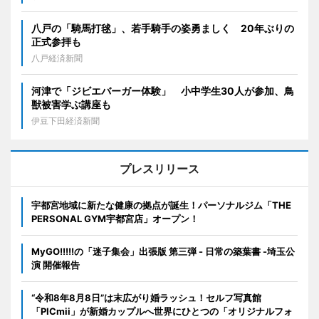
八戸の「騎馬打毬」、若手騎手の姿勇ましく 20年ぶりの
正式参拝も
八戸経済新聞
河津で「ジビエバーガー体験」 小中学生30人が参加、鳥
獣被害学ぶ講座も
伊豆下田経済新聞
プレスリリース
宇都宮地域に新たな健康の拠点が誕生！パーソナルジム「THE
PERSONAL GYM宇都宮店」オープン！
MyGO!!!!!の「迷子集会」出張版 第三弾 - 日常の築葉書 -埼玉公
演 開催報告
“令和8年8月8日”は末広がり婚ラッシュ！セルフ写真館
「PICmii」が新婚カップルへ世界にひとつの「オリジナルフォ