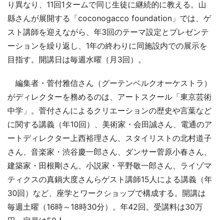
り異なり、11回1タームで同じ生徒に継続的に教える。山
縣さんが展開する「coconogacco foundation」では、ゲ
スト講師を迎えながら、年3回のテーマ設定とプレゼンテ
ーションを繰り返し、1年の終わりに同施設内での展示を
目指す。開講日は毎週水曜（月3回）。
編集者・菅付雅信さん（グーテンベルクオーケストラ）
がディレクターを務めるのは、アートスクール「東京芸術
中学」。菅付さんによるクリエーションの歴史や言葉など
に関する講義（年10回）、美術家・会田誠さん、電通のア
ートディレクター上西裕理さん、スタイリストの北村道子
さん、音楽家・渋谷慶一郎さん、ダンサー菅原小春さん、
建築家・田根剛さん、小説家・平野敬一郎さん、ライゾマ
ティクスの真鍋大度さんらゲスト講師15人による講義（年
30回）など、座学とワークショップで構成する。開講は
毎週土曜（16時～18時30分）。年42回。受講料は30万