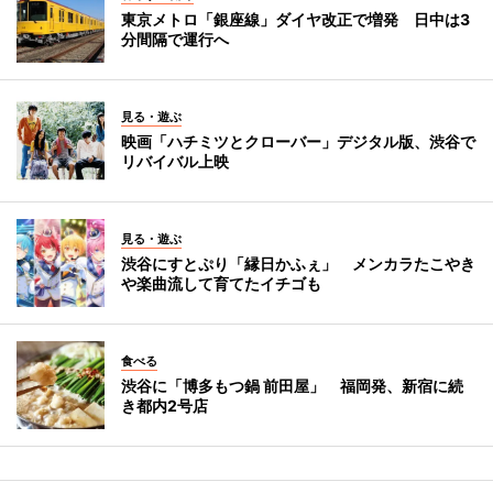
東京メトロ「銀座線」ダイヤ改正で増発 日中は3
分間隔で運行へ
見る・遊ぶ
映画「ハチミツとクローバー」デジタル版、渋谷で
リバイバル上映
見る・遊ぶ
渋谷にすとぷり「縁日かふぇ」 メンカラたこやき
や楽曲流して育てたイチゴも
食べる
渋谷に「博多もつ鍋 前田屋」 福岡発、新宿に続
き都内2号店