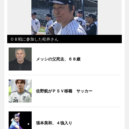
ＯＢ戦に参加した松井さん
メッシの父死去、６８歳
佐野航がＰＳＶ移籍 サッカー
張本美和、４強入り