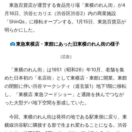
東急百貨店が運営する食品売り場「東横のれん街」が4
月16日、渋谷ヒカリエ（渋谷区渋谷2）内の商業施設
「ShinQs」に移転オープンする。1月15日、東急百貨店が
明らかにした。
東急東横店・東館にあった旧東横のれん街の様子
［広告］
「東横のれん街」は1951（昭和26）年10月、老舗を集
めた日本初の「名店街」として東横店・東館に開業。東館
の閉館に伴い渋谷マークシティ（道玄坂1）地下1階に移転
し、「東横店 東急フードショー」と通路を挟んでつなが
った大型デパ地下空間を形成していた。
今回、東横のれん街は発祥の地である駅東側に戻り、東
横線渋谷駅に隣接する形で生まれ変わることになる。渋谷