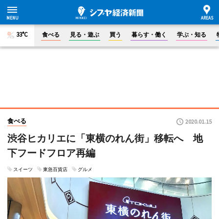
33°C
食べる
見る・遊ぶ
買う
暮らす・働く
学ぶ・知る
食べる
2020.01.15
渋谷ヒカリエに「東横のれん街」移転へ 地
下フードフロア再編
スイーツ
東急百貨店
グルメ