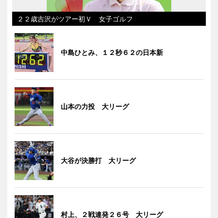
２２歳吉沢がツアー初Ｖ 女子ゴルフ
中島ひとみ、１２秒６２の日本新
山本の力投 大リーグ
大谷が決勝打 大リーグ
村上、２戦連発２６号 大リーグ