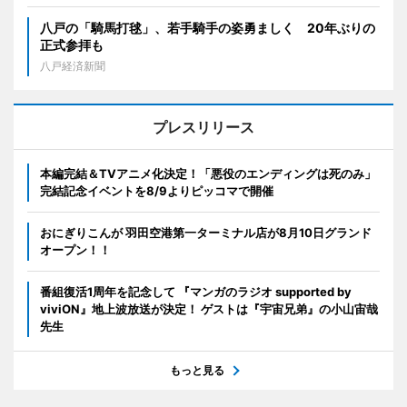
八戸の「騎馬打毬」、若手騎手の姿勇ましく 20年ぶりの
正式参拝も
八戸経済新聞
プレスリリース
本編完結＆TVアニメ化決定！「悪役のエンディングは死のみ」
完結記念イベントを8/9よりピッコマで開催
おにぎりこんが 羽田空港第一ターミナル店が8月10日グランド
オープン！！
番組復活1周年を記念して 『マンガのラジオ supported by
viviON』地上波放送が決定！ ゲストは『宇宙兄弟』の小山宙哉
先生
もっと見る