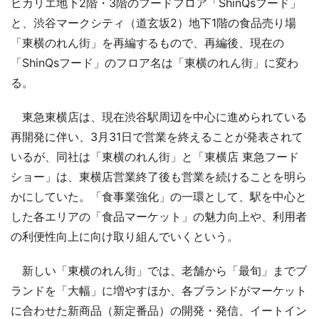
ヒカリエ地下2階・3階のフードフロア「ShinQsフード」
と、渋谷マークシティ（道玄坂2）地下1階の食品売り場
「東横のれん街」を再編するもので、再編後、現在の
「ShinQsフード」のフロア名は「東横のれん街」に変わ
る。
東急東横店は、現在渋谷駅周辺を中心に進められている
再開発に伴い、3月31日で営業を終えることが発表されて
いるが、同社は「東横のれん街」と「東横店 東急フード
ショー」は、東横店営業終了後も営業を続けることを明ら
かにしていた。「食事業強化」の一環として、駅を中心と
した各エリアの「食品マーケット」の魅力向上や、利用者
の利便性向上に向け取り組んでいくという。
新しい「東横のれん街」では、老舗から「最旬」までブ
ランドを「大幅」に増やすほか、各ブランドがマーケット
に合わせた新商品（新定番品）の開発・発信、イートイン