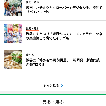
見る・遊ぶ
映画「ハチミツとクローバー」デジタル版、渋谷で
リバイバル上映
見る・遊ぶ
渋谷にすとぷり「縁日かふぇ」 メンカラたこやき
や楽曲流して育てたイチゴも
食べる
渋谷に「博多もつ鍋 前田屋」 福岡発、新宿に続
き都内2号店
もっと見る
見る・遊ぶ