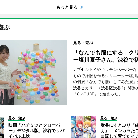
もっと見る
遊ぶ
見る・遊ぶ
「なんでも服にする」ク
ー塩川夏子さん、渋谷で
カプセルトイやキッチンペーパーな
もので洋服を作るクリエーター塩川
の個展「なんでも服にしてみた展」
渋谷ヒカリエ（渋谷区渋谷2）8階
「8／CUBE」で始まった。
見る・遊ぶ
見る・遊ぶ
映画「ハチミツとクローバ
渋谷にすとぷり「
ー」デジタル版、渋谷でリバ
ぇ」 メンカラた
イバル上映
曲流して育てたイ