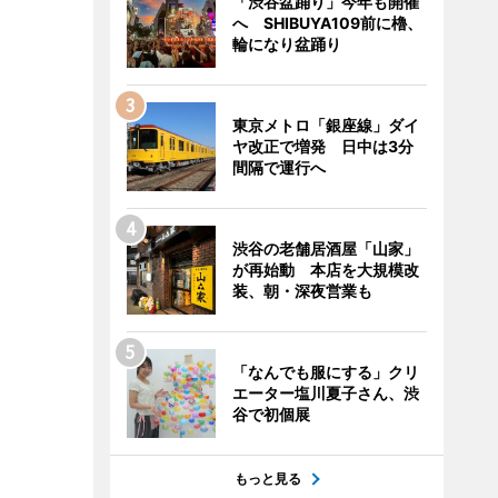
「渋谷盆踊り」今年も開催
へ SHIBUYA109前に櫓、
輪になり盆踊り
東京メトロ「銀座線」ダイ
ヤ改正で増発 日中は3分
間隔で運行へ
渋谷の老舗居酒屋「山家」
が再始動 本店を大規模改
装、朝・深夜営業も
「なんでも服にする」クリ
エーター塩川夏子さん、渋
谷で初個展
もっと見る