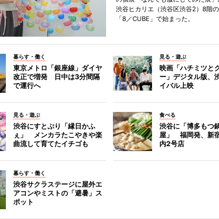
渋谷ヒカリエ（渋谷区渋谷2）8階
「8／CUBE」で始まった。
暮らす・働く
見る・遊ぶ
東京メトロ「銀座線」ダイヤ
映画「ハチミツと
改正で増発 日中は3分間隔
ー」デジタル版、
で運行へ
イバル上映
見る・遊ぶ
食べる
渋谷にすとぷり「縁日かふ
渋谷に「博多もつ鍋
ぇ」 メンカラたこやきや楽
屋」 福岡発、新
曲流して育てたイチゴも
内2号店
暮らす・働く
渋谷サクラステージに屋外エ
アコンやミストの「避暑」ス
ポット