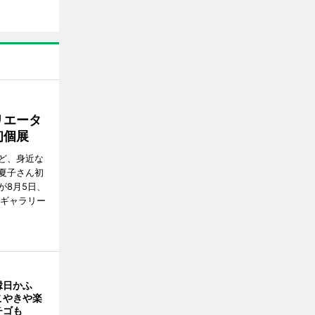
リエータ
初個展
ど、身近な
夏子さん初
が8月5日、
のギャラリー
縁日かふ
こやきや楽
チゴも