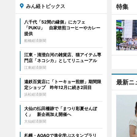
みん経トピックス
特集
八千代「52間の縁側」にカフェ
「PUKU」 自家焙煎コーヒーやカレー
提供
船橋経済新聞
江東・清澄白河の雑貨店、猫アイテム専
門店「ネコシカ」としてリニューアル
江東経済新聞
最新ニ
遠鉄百貨店に「トーキョー煎餅」期間限
定ショップ 昨年12月に続き2回目
浜松経済新聞
大仙の払田柵跡で「まつり彩夏せんぼ
く」 新企画加え開催へ
大仙経済新聞
札幌・AOAOで進化学ぶスタンプラリ