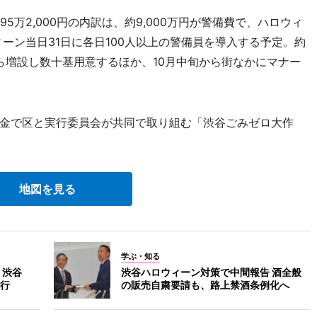
万2,000円の内訳は、約9,000万円が警備費で、ハロウィ
ィーン当日31日に各日100人以上の警備員を導入する予定。約
年から増設し数十基用意するほか、10月中旬から街なかにマナー
金で区と実行委員会が共同で取り組む「渋谷ごみゼロ大作
地図を見る
学ぶ・知る
 渋谷
渋谷ハロウィーン対策で中間報告 酒全般
行
の販売自粛要請も、路上禁酒条例化へ