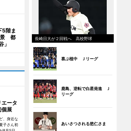
下5階ま
夜景 都
長崎日大が２回戦へ 高校野球
谷」
喜ぶ植中 Ｊリーグ
鹿島、逆転で白星発進 Ｊ
リーグ
リエータ
初個展
ど、身近な
あいさつされる悠仁さま
夏子さん初
が8月5日、