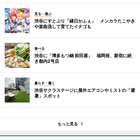
見る・遊ぶ
渋谷にすとぷり「縁日かふぇ」 メンカラたこやき
や楽曲流して育てたイチゴも
食べる
渋谷に「博多もつ鍋 前田屋」 福岡発、新宿に続
き都内2号店
暮らす・働く
渋谷サクラステージに屋外エアコンやミストの「避
暑」スポット
もっと見る