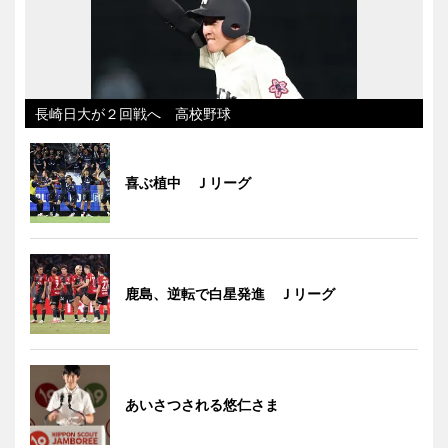
長崎日大が２回戦へ 高校野球
喜ぶ植中 Ｊリーグ
鹿島、逆転で白星発進 Ｊリーグ
あいさつされる悠仁さま