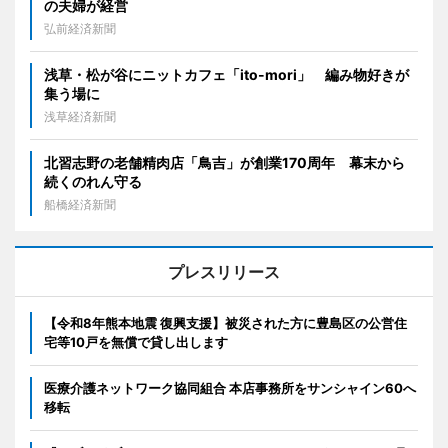
の夫婦が経営
弘前経済新聞
浅草・松が谷にニットカフェ「ito-mori」 編み物好きが
集う場に
浅草経済新聞
北習志野の老舗精肉店「鳥吉」が創業170周年 幕末から
続くのれん守る
船橋経済新聞
プレスリリース
【令和8年熊本地震 復興支援】被災された方に豊島区の公営住
宅等10戸を無償で貸し出します
医療介護ネットワーク協同組合 本店事務所をサンシャイン60へ
移転