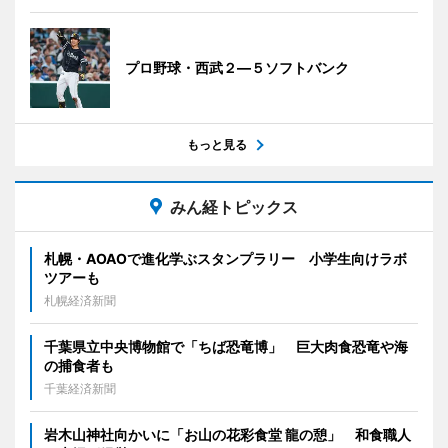
プロ野球・西武２―５ソフトバンク
もっと見る
みん経トピックス
札幌・AOAOで進化学ぶスタンプラリー 小学生向けラボ
ツアーも
札幌経済新聞
千葉県立中央博物館で「ちば恐竜博」 巨大肉食恐竜や海
の捕食者も
千葉経済新聞
岩木山神社向かいに「お山の花彩食堂 龍の憩」 和食職人