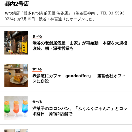
都内2号店
もつ鍋店「博多もつ鍋 前田屋 渋谷店」（渋谷区神南1、TEL 03-5593-
0734）が7月19日、渋谷・神宮通りにオープンした。
食べる
渋谷の老舗居酒屋「山家」が再始動 本店を大規模
改装、朝・深夜営業も
食べる
表参道にカフェ「goodcoffee」 運営会社オフィ
スに併設
食べる
洋菓子のコロンバン、「ふくふくにゃんこ」とコラ
ボ縁日 原宿2店舗で