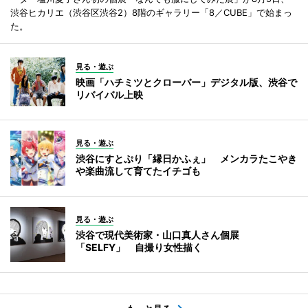
渋谷ヒカリエ（渋谷区渋谷2）8階のギャラリー「8／CUBE」で始まっ
た。
見る・遊ぶ
映画「ハチミツとクローバー」デジタル版、渋谷で
リバイバル上映
見る・遊ぶ
渋谷にすとぷり「縁日かふぇ」 メンカラたこやき
や楽曲流して育てたイチゴも
見る・遊ぶ
渋谷で現代美術家・山口真人さん個展
「SELFY」 自撮り女性描く