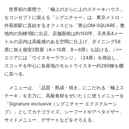
世界初の業態で、「極上のさらに上のステーキハウス」
をコンセプトに据える「シグニチャー」は、東京メトロ・
外苑前駅に直結するオフィスビル「青山OM-SQUARE」敷
地内の別棟1階に出店。店舗面積は約150坪、天井高4メー
トルの店内は高級感のある空間に仕上げ、ダイニング58
席に加え個室2部屋（A＝10席、B＝8席）も設ける。バー
エリアには「ウイスキーラウンジ」（24席）を併設し、
スコッチを中心に各産地のモルトウイスキー約280種を棚
に並べる。
メニューは、「品質・熟成・焼き」にこだわる「極上ス
テーキ」を主力に、高級食材をぜいたくに使うメニューを
「Signature exclusive（シグニチャー エクスクルーシ
ブ）」としてカテゴライズ。シーフードやアペタイザー、
サイドメニュー、デザートなどをそろえる。