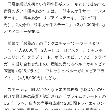
同店創業以来初という和牛熟成ステーキとして提供する
赤身の多い「熊本あか牛」は、「熊本あか牛サーロインス
テーキ」「熊本あか牛リブアイステーキ」（以上2万
円）、2人分の「熊本あか牛ステーキ」（3万2,000円）な
どのメニューが並ぶ。
前菜で「お薦め」の「シグニチャー“シーフードタワ
ー”」（1人9,000円、2人～）は、ロブスター、ジャンボ
シュリンプ、クラブミート、ボタンエビ、アワビ、タラバ
ガニを盛り合わせたもの。産地の異なるベルーガキャビア
3種類（各15グラム）「フレッシュベルーガキャビアフラ
イト」（4万5,000円）なども。
ステーキは、同店定番となる米国農務省（USDA）の格
付けで最上級の品質と認定された「プライムグレード」の
USビーフを、店内の専用熟成庫で28日間ドライエイジン
グし900度の専用オープンで焼き上げたものも用意する。