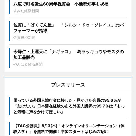
八広で町名誕生60周年祝賀会 小池都知事も祝福
すみだ経済新聞
佐賀に「ばくてん屋」 「シルク・ドゥ・ソレイユ」元パ
フォーマーが指導
佐賀経済新聞
今帰仁・上運天に「ナギッコ」 島ラッキョウやモズクの
加工品販売
やんばる経済新聞
プレスリリース
困っている外国人旅行者に接した・見かけた会員の95.6％が
「助けたい」日本滞在経験のある外国人講師の95.7％は「もっ
と気軽に声をかけてほしい」
【TAC公務員】8/13(木)「オンラインオリエンテーション（体
験入学）」を無料で開催！学習スタートはじめの1歩！