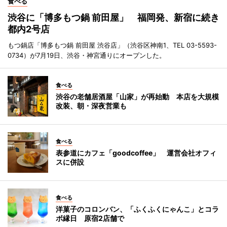
食べる
渋谷に「博多もつ鍋 前田屋」 福岡発、新宿に続き
都内2号店
もつ鍋店「博多もつ鍋 前田屋 渋谷店」（渋谷区神南1、TEL 03-5593-
0734）が7月19日、渋谷・神宮通りにオープンした。
食べる
渋谷の老舗居酒屋「山家」が再始動 本店を大規模
改装、朝・深夜営業も
食べる
表参道にカフェ「goodcoffee」 運営会社オフィ
スに併設
食べる
洋菓子のコロンバン、「ふくふくにゃんこ」とコラ
ボ縁日 原宿2店舗で