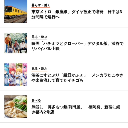
暮らす・働く
東京メトロ「銀座線」ダイヤ改正で増発 日中は3
分間隔で運行へ
見る・遊ぶ
映画「ハチミツとクローバー」デジタル版、渋谷で
リバイバル上映
見る・遊ぶ
渋谷にすとぷり「縁日かふぇ」 メンカラたこやき
や楽曲流して育てたイチゴも
食べる
渋谷に「博多もつ鍋 前田屋」 福岡発、新宿に続
き都内2号店