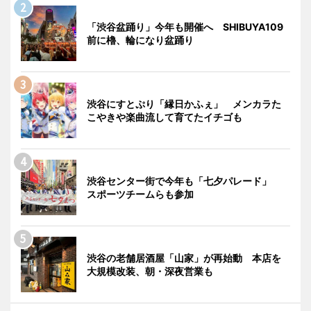
「渋谷盆踊り」今年も開催へ SHIBUYA109
前に櫓、輪になり盆踊り
渋谷にすとぷり「縁日かふぇ」 メンカラた
こやきや楽曲流して育てたイチゴも
渋谷センター街で今年も「七夕パレード」
スポーツチームらも参加
渋谷の老舗居酒屋「山家」が再始動 本店を
大規模改装、朝・深夜営業も