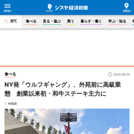
35°C
食べる
見る・遊ぶ
買う
暮らす・働く
学ぶ・知る
食べる
2019.06.25
NY発「ウルフギャング」、外苑前に高級業
態 創業以来初・和牛ステーキ主力に
外苑前