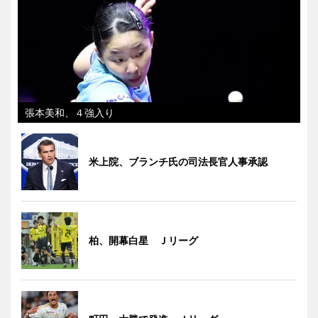
張本美和、４強入り
米上院、ブランチ氏の司法長官人事承認
柏、開幕白星 Ｊリーグ