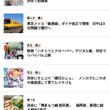
渋谷で初個展
暮らす・働く
東京メトロ「銀座線」ダイヤ改正で増発 日中は3
分間隔で運行へ
見る・遊ぶ
映画「ハチミツとクローバー」デジタル版、渋谷で
リバイバル上映
見る・遊ぶ
渋谷にすとぷり「縁日かふぇ」 メンカラたこやき
や楽曲流して育てたイチゴも
食べる
渋谷に「博多もつ鍋 前田屋」 福岡発、新宿に続
き都内2号店