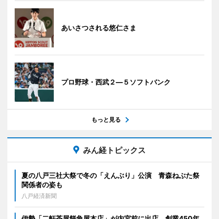
あいさつされる悠仁さま
プロ野球・西武２―５ソフトバンク
もっと見る
みん経トピックス
夏の八戸三社大祭で冬の「えんぶり」公演 青森ねぶた祭
関係者の姿も
八戸経済新聞
伊勢「二軒茶屋餅角屋本店」が内宮前に出店 創業450年