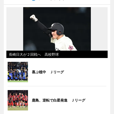
長崎日大が２回戦へ 高校野球
喜ぶ植中 Ｊリーグ
鹿島、逆転で白星発進 Ｊリーグ