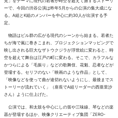
見」をテーマに現代の若者が時空を超えて旅するストーリ
ーで、今回の渋谷公演は昨年5月からの公演の集大成にな
る。A組とK組のメンバーを中心に約30人が出演する予
定。
物語はビル群の広がる現代のシーンから始まる。若者た
ちが海で嵐に巻きこまれ、プロジェクションマッピングで
映し出される巨大なザトウクジラが浮世絵に変わると、時
空を超えて舞台は江戸の町に変わる。そこで、カラフルな
かつらによる「毛振り」などの歌舞伎、花魁、忍者などが
登場する。セリフのない「映画のような作品」として、
「映像などを使って曲が途切れないようにし、最後までス
トーリーが流れていく」（座長でA組リーダーの西亜里沙
さん）ように仕上げた。
公演では、和太鼓を中心にしの笛や三味線、琴などの楽
器が登場するほか、映像クリエーティブ集団「ZERO-