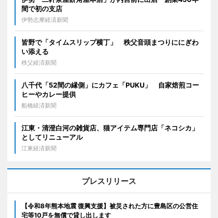
間で初の支店
伊勢志摩経済新聞
皆野で「タイムスリップ横丁」 秩父音頭まつりににぎわ
い添える
秩父経済新聞
八千代「52間の縁側」にカフェ「PUKU」 自家焙煎コー
ヒーやカレー提供
船橋経済新聞
江東・清澄白河の雑貨店、猫アイテム専門店「ネコシカ」
としてリニューアル
江東経済新聞
プレスリリース
【令和8年熊本地震 復興支援】被災された方に豊島区の公営住
宅等10戸を無償で貸し出します