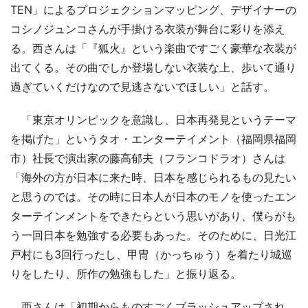
TEN」によるプロジェクションマッピング、デザイナーの
コシノジュンコさんが手掛ける衣装が舞台に彩りを添え
る。西さんは「『狐火』という楽曲ですごく豪華な衣装が
出てくる。その曲でしか登場しない衣装な上、歩いて通り
過ぎていくだけなので見逃さないでほしい」と話す。
「東京オリンピックを意識し、日本再発見というテーマ
を掲げた」というタオ・エンターテイメント（福岡県福岡
市）社長で演出家の藤高郁夫（フランコドラオ）さんは
「海外の方が日本に来た時、日本を感じられるもの見たい
と思うのでは。その時に日本人が日本のモノを使ったエン
ターテインメントをできたらという思いがあり、僕らがも
う一回日本を勉強する必要もあった。そのために、日光江
戸村にも3回行ったし、甲冑（かっちゅう）を着たり城巡
りをしたり、所作の勉強もした」と振り返る。
西さんは「初期からものすごくブラッシュアップされ