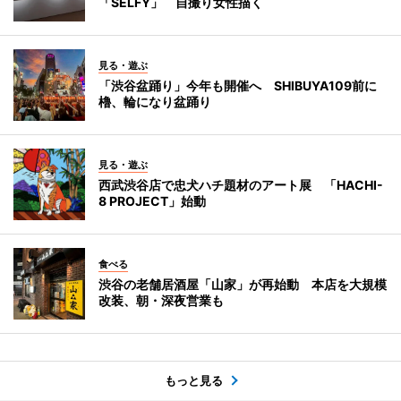
「SELFY」 自撮り女性描く
見る・遊ぶ
「渋谷盆踊り」今年も開催へ SHIBUYA109前に
櫓、輪になり盆踊り
見る・遊ぶ
西武渋谷店で忠犬ハチ題材のアート展 「HACHI-
8 PROJECT」始動
食べる
渋谷の老舗居酒屋「山家」が再始動 本店を大規模
改装、朝・深夜営業も
もっと見る