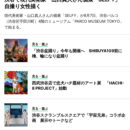
自撮り女性描く
現代美術家・山口真人さんの個展「SELFY」が8月7日、渋谷パルコ
（渋谷区宇田川町）4階のミュージアム「PARCO MUSEUM TOKYO」
で始まる。
見る・遊ぶ
「渋谷盆踊り」今年も開催へ SHIBUYA109前に
櫓、輪になり盆踊り
見る・遊ぶ
西武渋谷店で忠犬ハチ題材のアート展 「HACHI-
8 PROJECT」始動
見る・遊ぶ
渋谷スクランブルスクエアで「宇宙兄弟」コラボ企
画 展示やトークなど