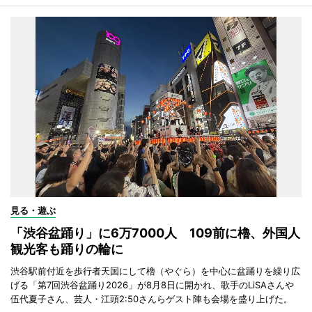
見る・遊ぶ
「渋谷盆踊り」に6万7000人 109前に櫓、外国人
観光客も踊りの輪に
渋谷駅前付近を歩行者天国にして櫓（やぐら）を中心に盆踊りを繰り広
げる「第7回渋谷盆踊り2026」が8月8日に開かれ、歌手のLiSAさんや
伍代夏子さん、芸人・江頭2:50さんらゲスト陣も会場を盛り上げた。