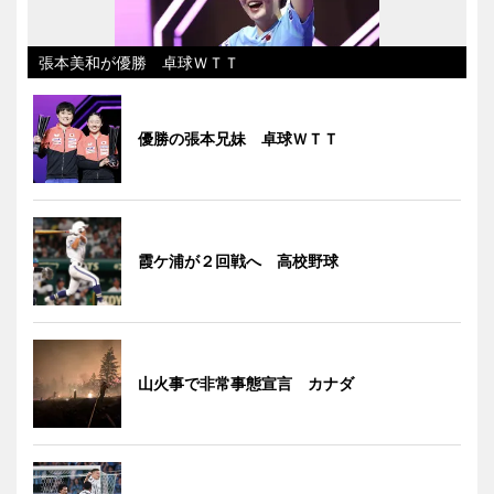
張本美和が優勝 卓球ＷＴＴ
優勝の張本兄妹 卓球ＷＴＴ
霞ケ浦が２回戦へ 高校野球
山火事で非常事態宣言 カナダ