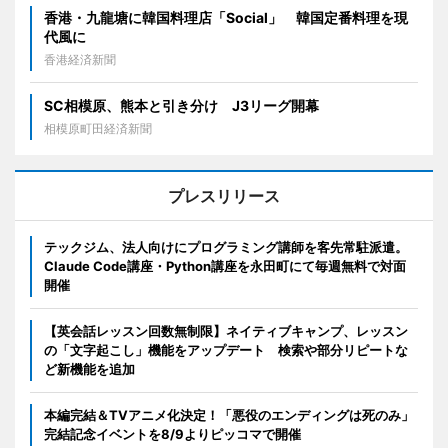
香港・九龍塘に韓国料理店「Social」 韓国定番料理を現
代風に
香港経済新聞
SC相模原、熊本と引き分け J3リーグ開幕
相模原町田経済新聞
プレスリリース
テックジム、法人向けにプログラミング講師を客先常駐派遣。
Claude Code講座・Python講座を永田町にて毎週無料で対面
開催
【英会話レッスン回数無制限】ネイティブキャンプ、レッスン
の「文字起こし」機能をアップデート 検索や部分リピートな
ど新機能を追加
本編完結＆TVアニメ化決定！「悪役のエンディングは死のみ」
完結記念イベントを8/9よりピッコマで開催