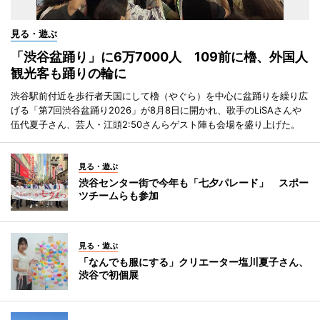
見る・遊ぶ
「渋谷盆踊り」に6万7000人 109前に櫓、外国人
観光客も踊りの輪に
渋谷駅前付近を歩行者天国にして櫓（やぐら）を中心に盆踊りを繰り広
げる「第7回渋谷盆踊り2026」が8月8日に開かれ、歌手のLiSAさんや
伍代夏子さん、芸人・江頭2:50さんらゲスト陣も会場を盛り上げた。
見る・遊ぶ
渋谷センター街で今年も「七夕パレード」 スポー
ツチームらも参加
見る・遊ぶ
「なんでも服にする」クリエーター塩川夏子さん、
渋谷で初個展