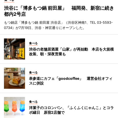
渋谷に「博多もつ鍋 前田屋」 福岡発、新宿に続き
都内2号店
もつ鍋店「博多もつ鍋 前田屋 渋谷店」（渋谷区神南1、TEL 03-5593-
0734）が7月19日、渋谷・神宮通りにオープンした。
食べる
渋谷の老舗居酒屋「山家」が再始動 本店を大規模
改装、朝・深夜営業も
食べる
表参道にカフェ「goodcoffee」 運営会社オフィ
スに併設
食べる
洋菓子のコロンバン、「ふくふくにゃんこ」とコラ
ボ縁日 原宿2店舗で