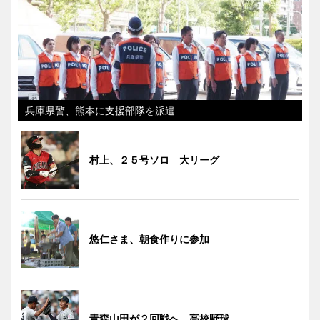
兵庫県警、熊本に支援部隊を派遣
村上、２５号ソロ 大リーグ
悠仁さま、朝食作りに参加
青森山田が２回戦へ 高校野球