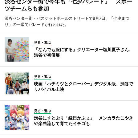
渋谷センター街で今年も「七夕パレード」 スポー
ツチームらも参加
渋谷センター街・バスケットボールストリートで8月7日、「七夕まつ
り」の一環でパレードが行われた。
見る・遊ぶ
「なんでも服にする」クリエーター塩川夏子さん、
渋谷で初個展
見る・遊ぶ
映画「ハチミツとクローバー」デジタル版、渋谷で
リバイバル上映
見る・遊ぶ
渋谷にすとぷり「縁日かふぇ」 メンカラたこやき
や楽曲流して育てたイチゴも