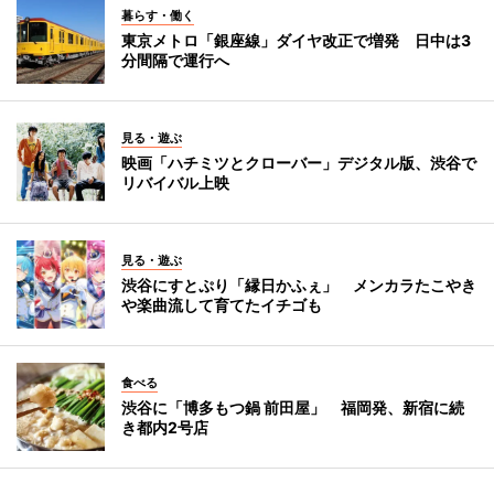
暮らす・働く
東京メトロ「銀座線」ダイヤ改正で増発 日中は3
分間隔で運行へ
見る・遊ぶ
映画「ハチミツとクローバー」デジタル版、渋谷で
リバイバル上映
見る・遊ぶ
渋谷にすとぷり「縁日かふぇ」 メンカラたこやき
や楽曲流して育てたイチゴも
食べる
渋谷に「博多もつ鍋 前田屋」 福岡発、新宿に続
き都内2号店