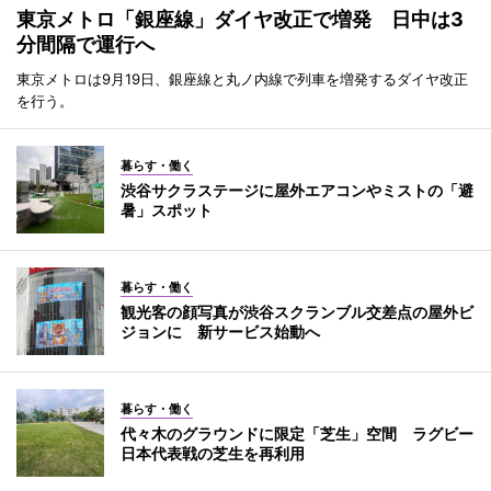
東京メトロ「銀座線」ダイヤ改正で増発 日中は3
分間隔で運行へ
東京メトロは9月19日、銀座線と丸ノ内線で列車を増発するダイヤ改正
を行う。
暮らす・働く
渋谷サクラステージに屋外エアコンやミストの「避
暑」スポット
暮らす・働く
観光客の顔写真が渋谷スクランブル交差点の屋外ビ
ジョンに 新サービス始動へ
暮らす・働く
代々木のグラウンドに限定「芝生」空間 ラグビー
日本代表戦の芝生を再利用