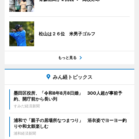
松山は２６位 米男子ゴルフ
もっと見る
みん経トピックス
墨田区役所、「令和8年8月8日婚」 300人超が事前予
約、開庁前から長い列
すみだ経済新聞
浦和で「親子の居場所なつまつり」 浴衣姿でヨーヨー釣
りや和太鼓楽しむ
浦和経済新聞