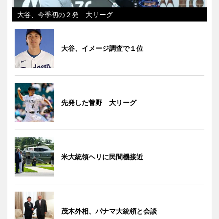
大谷、今季初の２発 大リーグ
大谷、イメージ調査で１位
先発した菅野 大リーグ
米大統領ヘリに民間機接近
茂木外相、パナマ大統領と会談