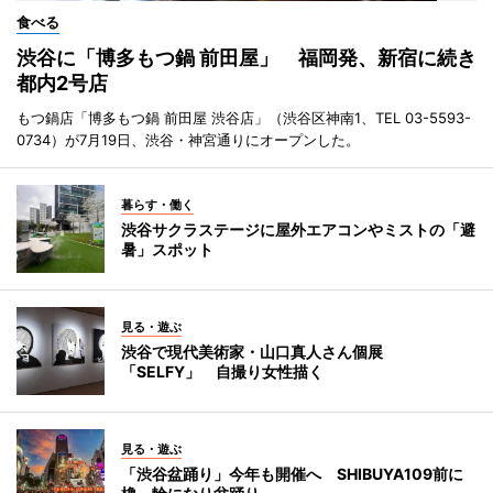
食べる
渋谷に「博多もつ鍋 前田屋」 福岡発、新宿に続き
都内2号店
もつ鍋店「博多もつ鍋 前田屋 渋谷店」（渋谷区神南1、TEL 03-5593-
0734）が7月19日、渋谷・神宮通りにオープンした。
暮らす・働く
渋谷サクラステージに屋外エアコンやミストの「避
暑」スポット
見る・遊ぶ
渋谷で現代美術家・山口真人さん個展
「SELFY」 自撮り女性描く
見る・遊ぶ
「渋谷盆踊り」今年も開催へ SHIBUYA109前に