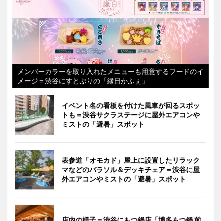
メンバーカラーを取り入れたメニューも用意するフードのイ
メージ＝渋谷にすとぷりの「縁日かふぇ」
イベント名の看板を付けた風車が回るスポッ
トも＝渋谷サクラステージに屋外エアコンや
ミストの「避暑」スポット
表参道「オモカド」屋上に設置したリラック
マなどのパラソル＆デッキチェア＝渋谷に屋
外エアコンやミストの「避暑」スポット
店内の様子＝渋谷にもつ鍋店「博多もつ鍋 前