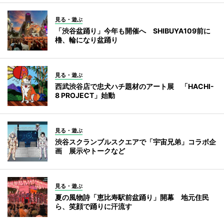
見る・遊ぶ
「渋谷盆踊り」今年も開催へ SHIBUYA109前に
櫓、輪になり盆踊り
見る・遊ぶ
西武渋谷店で忠犬ハチ題材のアート展 「HACHI-
8 PROJECT」始動
見る・遊ぶ
渋谷スクランブルスクエアで「宇宙兄弟」コラボ企
画 展示やトークなど
見る・遊ぶ
夏の風物詩「恵比寿駅前盆踊り」開幕 地元住民
ら、笑顔で踊りに汗流す