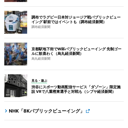
調布でラグビー日本対ジョージア戦パブリックビュー
イング 駅前ではイベントも（調布経済新聞）
調布経済新聞
京都駅地下街でW杯パブリックビューイング 先制ゴー
ルに歓喜わく（烏丸経済新聞）
烏丸経済新聞
見る・遊ぶ
渋谷にスポーツ動画配信サービス「ダゾーン」限定施
設 VRで八重樫東選手と対戦も（シブヤ経済新聞）
NHK「8Kパブリックビューイング」