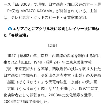
ース「EBiS303」で現在、日本画家・加山又造のアート展
「Re又造 MATAZO KAYAMA」が開催されている。主催
は、テレビ東京・グッドスピード・企業家倶楽部。
エリアごとにアクリル板に印刷しレイヤー状に重ね
た「春秋波濤」
［広告］
1927（昭和2）年、京都・西陣織の図案を制作する家に
生まれた加山は、1949（昭和24）年に東京美術学校
（現・東京芸術大）を卒業。西欧近代の技法を取り入れた
日本画などで知られ、身延山久遠寺本堂（山梨）の天井画
「墨龍（ぼくりゅう）」や天竜寺法堂（京都）の天井画
「雲龍（うんりゅう）図」なども手掛けた。1997年に文
化功労者として顕彰され、2003年に文化勲章を受章。
2004年に76歳で逝去した。