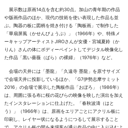
展示数は原画14点を含む約30点。加山の青年期の作品
や版画作品のほか、現代の技術を使い表現した作品も並
ぶ。陶器の板に図柄を焼き付ける「陶板画」で制作した
「華扇屏風（かせんびょうぶ）」（1966年）や、特殊メ
ーキャップアーティストJIROさんが女優・宮城夏鈴（か
りん）さんの体にボディーペイントしてデジタル映像化し
た作品「黒い薔薇（ばら）の裸婦」（1976年）など。
会場の天井には「墨龍」「久遠寺 墨龍」を原寸サイズ
で会場天井に投影しているほか、「G7伊勢志摩サミット
2016」の会場で展示した陶板作品「おぼろ」（1986年）
は、周囲に張る布に桜の花びらの映像を映した演出を加え
たインスタレーションに仕上げた。「春秋波濤（はと
う）」（1966年）は、原画をエリアごとにアクリル板に
印刷し、レイヤー状になるようにつるして展示すること
で、アクリル板の間を来場客が通り作品の中に入り込むよ