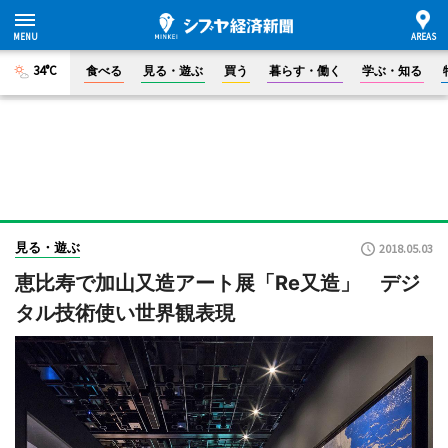
34°C
食べる
見る・遊ぶ
買う
暮らす・働く
学ぶ・知る
見る・遊ぶ
2018.05.03
恵比寿で加山又造アート展「Re又造」 デジ
タル技術使い世界観表現