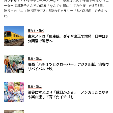
カプセルトイやキッチンペーパーなど、身近なもので洋服を作るクリエ
ーター塩川夏子さん初の個展「なんでも服にしてみた展」が8月5日、
渋谷ヒカリエ（渋谷区渋谷2）8階のギャラリー「8／CUBE」で始まっ
た。
暮らす・働く
東京メトロ「銀座線」ダイヤ改正で増発 日中は3
分間隔で運行へ
見る・遊ぶ
映画「ハチミツとクローバー」デジタル版、渋谷で
リバイバル上映
見る・遊ぶ
渋谷にすとぷり「縁日かふぇ」 メンカラたこやき
や楽曲流して育てたイチゴも