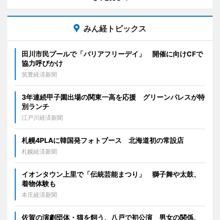
みん経トピックス
田川市民プールで「バリアフリーデイ」 開催に向けCFで
協力呼びかけ
筑豊経済新聞
3年連続甲子園出場の関東一高を応援 グリーンパレスが特
別ランチ
江戸川経済新聞
札幌4PLAに韓国発フォトブース 北海道初の常設店
札幌経済新聞
イオンタウン上里で「伝統芸能まつり」 獅子舞や太鼓、
着物体験も
本庄経済新聞
佐賀の演劇団体・猫を飼う、八戸で初公演 男女の関係、