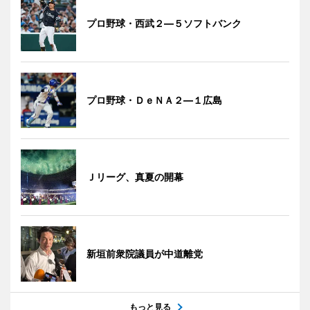
プロ野球・西武２―５ソフトバンク
プロ野球・ＤｅＮＡ２―１広島
Ｊリーグ、真夏の開幕
新垣前衆院議員が中道離党
もっと見る