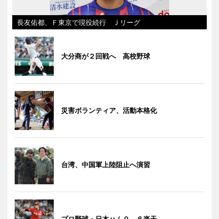
長友佑都、Ｆ東京で現役続行 Ｊリーグ
大分商が２回戦へ 高校野球
災害ボランティア、活動本格化
台湾、中国軍上陸阻止へ演習
プロ野球・日本ハム０―６楽天