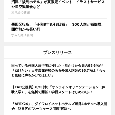
沼津「淡島ホテル」が夏限定イベント イラストサービス
や星空観望会など
沼津経済新聞
墨田区役所、「令和8年8月8日婚」 300人超が婚姻届、
開庁前から長い列
すみだ経済新聞
プレスリリース
困っている外国人旅行者に接した・見かけた会員の95.6％が
「助けたい」日本滞在経験のある外国人講師の95.7％は「もっ
と気軽に声をかけてほしい」
【TAC公務員】8/13(木)「オンラインオリエンテーション（体
験入学）」を無料で開催！学習スタートはじめの1歩！
「APEX24」、ダイワロイネットホテルズ運営4ホテルへ導入開
始 訪日客の“スーツケース問題”解決へ