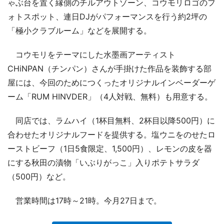
ゃぶ台を置く縁側のチルアウトゾーン、コウモリロゴのフ
ォトスポット、連日DJがパフォーマンスを行う約2坪の
「極小クラブルーム」などを展開する。
コウモリをテーマにした水墨画アーティスト
CHiNPAN（チンパン）さんが手掛けた作品を装飾する部
屋には、今回のためにつくったオリジナルインベーダーゲ
ーム「RUM HINVDER」（4人対戦、無料）も用意する。
同店では、ラムハイ（1杯目無料、2杯目以降500円）に
合わせたオリジナルフードを提供する。塩ウニをのせたロ
ーストビーフ（1日5食限定、1,500円）、レモンの皮を器
にする秋田の漬物「いぶりがっこ」入りポテトサラダ
（500円）など。
営業時間は17時～21時。今月27日まで。